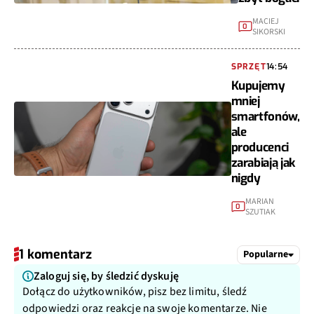
MACIEJ
0
SIKORSKI
SPRZĘT
14:54
Kupujemy
mniej
smartfonów,
ale
producenci
zarabiają jak
nigdy
MARIAN
0
SZUTIAK
1 komentarz
Popularne
Zaloguj się, by śledzić dyskuję
Dołącz do użytkowników, pisz bez limitu, śledź
odpowiedzi oraz reakcje na swoje komentarze. Nie