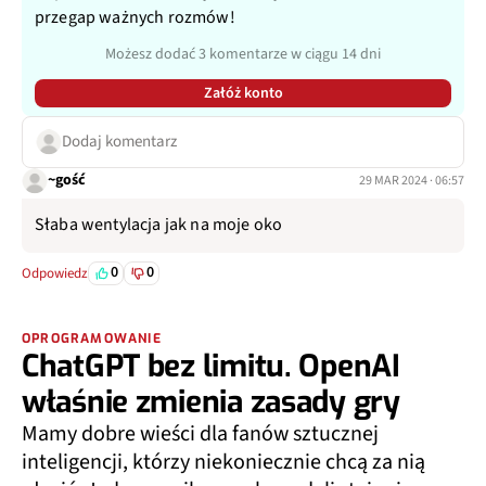
przegap ważnych rozmów!
Możesz dodać 3 komentarze w ciągu 14 dni
Załóż konto
Dodaj komentarz
~gość
29 MAR 2024 · 06:57
Słaba wentylacja jak na moje oko
0
0
Odpowiedz
OPROGRAMOWANIE
ChatGPT bez limitu. OpenAI
właśnie zmienia zasady gry
Mamy dobre wieści dla fanów sztucznej
inteligencji, którzy niekoniecznie chcą za nią