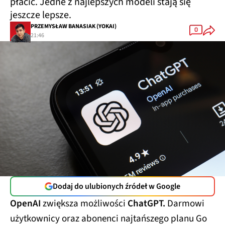
płacić. Jedne z najlepszych modeli stają się
jeszcze lepsze.
PRZEMYSŁAW BANASIAK (YOKAI)
0
21:46
Dodaj do ulubionych źródeł w Google
OpenAI
zwiększa możliwości
ChatGPT.
Darmowi
użytkownicy oraz abonenci najtańszego planu Go