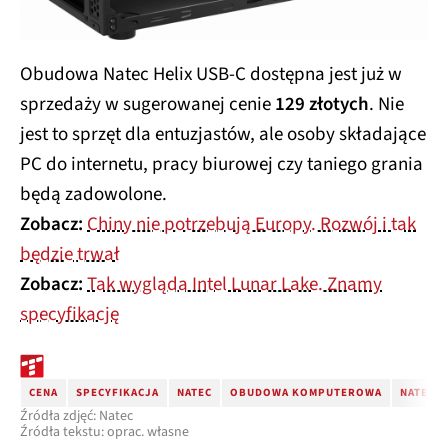
Obudowa Natec Helix USB-C dostępna jest już w
sprzedaży w sugerowanej cenie
129 złotych
. Nie
jest to sprzęt dla entuzjastów, ale osoby składające
PC do internetu, pracy biurowej czy taniego grania
będą zadowolone.
Zobacz:
Chiny nie potrzebują Europy. Rozwój i tak
będzie trwał
Zobacz:
Tak wygląda Intel Lunar Lake. Znamy
specyfikację
CENA
SPECYFIKACJA
NATEC
OBUDOWA KOMPUTEROWA
NATEC H
Źródła zdjęć: Natec
Źródła tekstu: oprac. własne