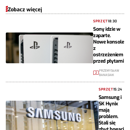
Zobacz więcej
SPRZĘT
18:30
Sony idzie w
zaparte.
Nowe konsole
z
ostrzeżeniem
przed płytami
PRZEMYSŁAW
2
BANASIAK
SPRZĘT
15:24
Samsung i
SK Hynix
mają
problem.
Stali się
zbyt bogaci