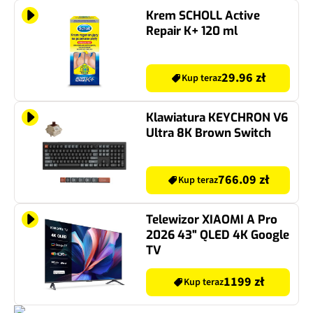
Krem SCHOLL Active
Repair K+ 120 ml
29.96 zł
Kup teraz
Klawiatura KEYCHRON V6
Ultra 8K Brown Switch
766.09 zł
Kup teraz
Telewizor XIAOMI A Pro
2026 43" QLED 4K Google
TV
1199 zł
Kup teraz