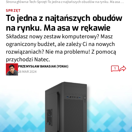
Strona główna
Tech
Sprzęt
To jedna z najtańszych obudów na rynku. Ma asa w rękawie
SPRZĘT
To jedna z najtańszych obudów
na rynku. Ma asa w rękawie
Składasz nowy zestaw komputerowy? Masz
ograniczony budżet, ale zależy Ci na nowych
rozwiązaniach? Nie ma problemu! Z pomocą
przychodzi Natec.
PRZEMYSŁAW BANASIAK (YOKAI)
1
28 MAR 2024