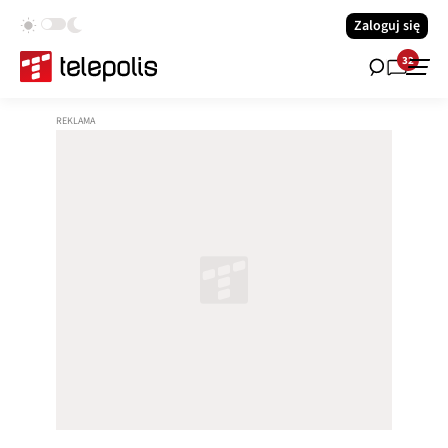
Zaloguj się
32