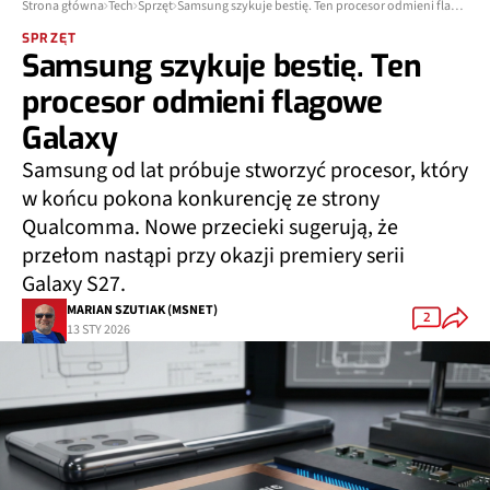
Strona główna
Tech
Sprzęt
Samsung szykuje bestię. Ten procesor odmieni flagowe Galaxy
SPRZĘT
Samsung szykuje bestię. Ten
procesor odmieni flagowe
Galaxy
Samsung od lat próbuje stworzyć procesor, który
w końcu pokona konkurencję ze strony
Qualcomma. Nowe przecieki sugerują, że
przełom nastąpi przy okazji premiery serii
Galaxy S27.
MARIAN SZUTIAK (MSNET)
2
13 STY 2026