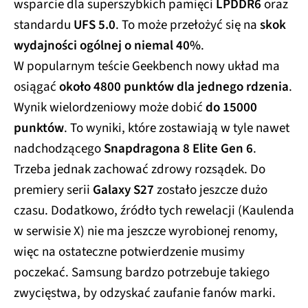
wsparcie dla superszybkich pamięci
LPDDR6
oraz
standardu
UFS 5.0
. To może przełożyć się na
skok
wydajności ogólnej o niemal 40%
.
W popularnym teście Geekbench nowy układ ma
osiągać
około 4800 punktów dla jednego rdzenia
.
Wynik wielordzeniowy może dobić
do 15000
punktów
. To wyniki, które zostawiają w tyle nawet
nadchodzącego
Snapdragona 8 Elite Gen 6
.
Trzeba jednak zachować zdrowy rozsądek. Do
premiery serii
Galaxy S27
zostało jeszcze dużo
czasu. Dodatkowo, źródło tych rewelacji (Kaulenda
w serwisie X) nie ma jeszcze wyrobionej renomy,
więc na ostateczne potwierdzenie musimy
poczekać. Samsung bardzo potrzebuje takiego
zwycięstwa, by odzyskać zaufanie fanów marki.