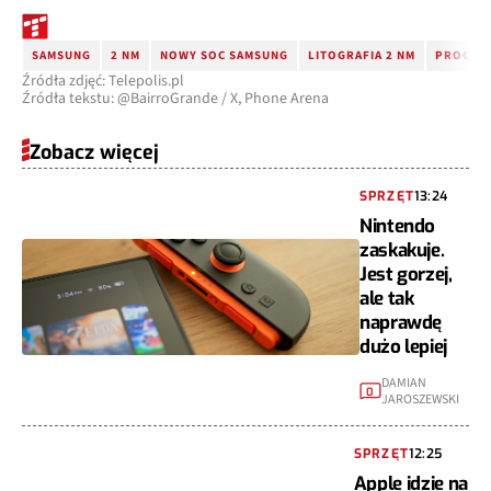
SAMSUNG
2 NM
NOWY SOC SAMSUNG
LITOGRAFIA 2 NM
PROCES
Źródła zdjęć: Telepolis.pl
Źródła tekstu: @BairroGrande / X, Phone Arena
Zobacz więcej
SPRZĘT
13:24
Nintendo
zaskakuje.
Jest gorzej,
ale tak
naprawdę
dużo lepiej
DAMIAN
0
JAROSZEWSKI
SPRZĘT
12:25
Apple idzie na