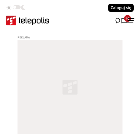
Zaloguj się
40