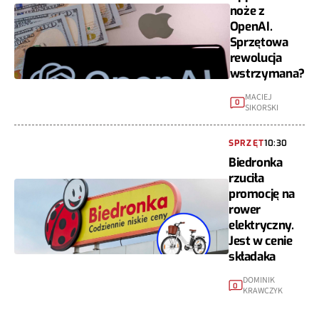
noże z
OpenAI.
Sprzętowa
rewolucja
wstrzymana?
MACIEJ
0
SIKORSKI
SPRZĘT
10:30
Biedronka
rzuciła
promocję na
rower
elektryczny.
Jest w cenie
składaka
DOMINIK
0
KRAWCZYK