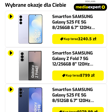
REKLAMA
Wybrane okazje dla Ciebie
Smartfon SAMSUNG
Galaxy S25 FE 5G
8/256GB 6.7" 120Hz
Niebieski SM-S731
3240.5 zł
Kup teraz
Smartfon SAMSUNG
Galaxy Z Fold 7 5G
12/256GB 8" 120Hz
Srebrny SM-F966
8799 zł
Kup teraz
Smartfon SAMSUNG
Galaxy S25 FE 5G
8/512GB 6.7" 120Hz
Granatowy SM-S731
4079.99 zł