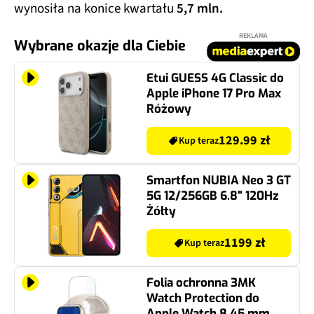
wynosiła na konice kwartału
5,7 mln.
REKLAMA
Wybrane okazje dla Ciebie
Etui GUESS 4G Classic do
Apple iPhone 17 Pro Max
Różowy
129.99 zł
Kup teraz
Smartfon NUBIA Neo 3 GT
5G 12/256GB 6.8" 120Hz
Żółty
1199 zł
Kup teraz
Folia ochronna 3MK
Watch Protection do
Apple Watch 8 45 mm