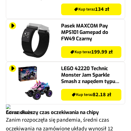
134 zł
Kup teraz
Pasek MAXCOM Pay
MPS101 Gamepad do
FW49 Czarny
199.99 zł
Kup teraz
LEGO 42220 Technic
Monster Jam Sparkle
Smash z napędem typu
pull-back
82.18 zł
Kup teraz
Coraz dłuższy czas oczekiwania na chipy
Zanim rozpoczęła się pandemia, średni czas
oczekiwania na zamówione układy wynosił 12