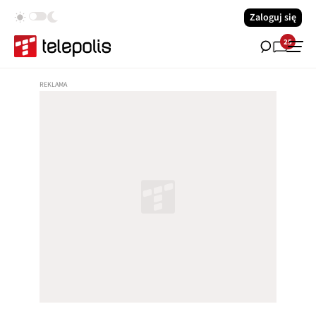
Zaloguj się
25