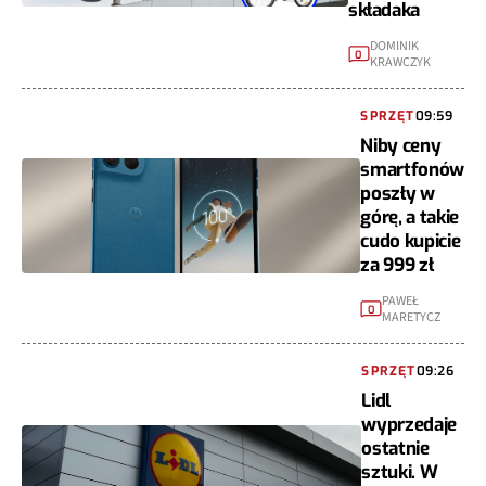
składaka
DOMINIK
0
KRAWCZYK
SPRZĘT
09:59
Niby ceny
smartfonów
poszły w
górę, a takie
cudo kupicie
za 999 zł
PAWEŁ
0
MARETYCZ
SPRZĘT
09:26
Lidl
wyprzedaje
ostatnie
sztuki. W