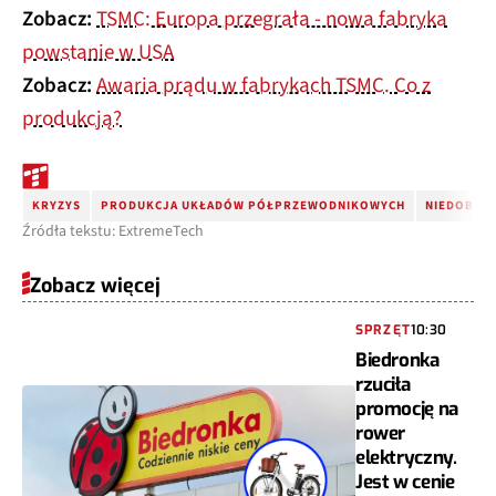
Zobacz:
TSMC: Europa przegrała - nowa fabryka
powstanie w USA
Zobacz:
Awaria prądu w fabrykach TSMC. Co z
produkcją?
KRYZYS
PRODUKCJA UKŁADÓW PÓŁPRZEWODNIKOWYCH
NIEDOBOR
Źródła tekstu: ExtremeTech
Zobacz więcej
SPRZĘT
10:30
Biedronka
rzuciła
promocję na
rower
elektryczny.
Jest w cenie