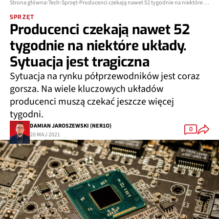
Strona główna
Tech
Sprzęt
Producenci czekają nawet 52 tygodnie na niektóre układy. Sytuacja jest tragiczna
SPRZĘT
Producenci czekają nawet 52
tygodnie na niektóre układy.
Sytuacja jest tragiczna
Sytuacja na rynku półprzewodników jest coraz
gorsza. Na wiele kluczowych układów
producenci muszą czekać jeszcze więcej
tygodni.
DAMIAN JAROSZEWSKI (NER1O)
0
20 MAJ 2021