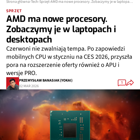
Strona główna
Tech
Sprzęt
AMD ma nowe procesory. Zobaczymy je w laptopach i desktopach
SPRZĘT
AMD ma nowe procesory.
Zobaczymy je w laptopach i
desktopach
Czerwoni nie zwalniają tempa. Po zapowiedzi
mobilnych CPU w styczniu na CES 2026, przyszła
pora na rozszerzenie oferty również o APU i
wersje PRO.
PRZEMYSŁAW BANASIAK (YOKAI)
1
02 MAR 2026