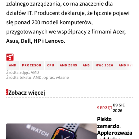
zdalnego zarządzania, co ma znaczenie dla
działów IT. Producent deklaruje, że łącznie pojawi
się ponad 200 modeli komputerów,
przygotowanych we współpracy z firmami
Acer,
Asus, Dell, HP i Lenovo.
AMD
PROCESOR
CPU
AMD ZEN5
AM5
MWC 2026
AMD RYZEN 
Źródła zdjęć: AMD
Źródła tekstu: AMD, oprac. własne
Zobacz więcej
09 SIE
SPRZĘT
2026
Piekło
zamarzło.
Apple rozważa