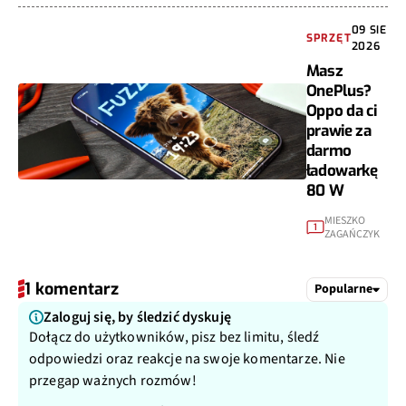
09 SIE
SPRZĘT
2026
Masz
OnePlus?
Oppo da ci
prawie za
darmo
ładowarkę
80 W
MIESZKO
1
ZAGAŃCZYK
1 komentarz
Popularne
Zaloguj się, by śledzić dyskuję
Dołącz do użytkowników, pisz bez limitu, śledź
odpowiedzi oraz reakcje na swoje komentarze. Nie
przegap ważnych rozmów!