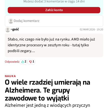
Możesz dodać 3 komentarze w ciągu 14 dni
Załóż konto
Dodaj komentarz
~gość
02 MAR 2026 · 19:20
Słabo, nic czego nie było już na rynku. AMD miało już
identyczne procesory w zeszłym roku - tutaj tylko
podbili zegary....
2
1
Odpowiedz
NAUKA
O wiele rzadziej umierają na
Alzheimera. Te grupy
zawodowe to wyjątki
Alzheimer jest jedną z wiodących przyczyn