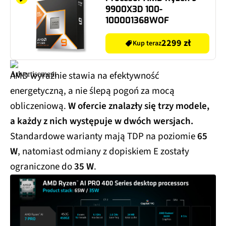
9900X3D 100-
100001368WOF
2299 zł
Kup teraz
AMD wyraźnie stawia na efektywność
energetyczną, a nie ślepą pogoń za mocą
obliczeniową.
W ofercie znalazły się trzy modele,
a każdy z nich występuje w dwóch wersjach.
Standardowe warianty mają TDP na poziomie
65
W
, natomiast odmiany z dopiskiem E zostały
ograniczone do
35 W
.