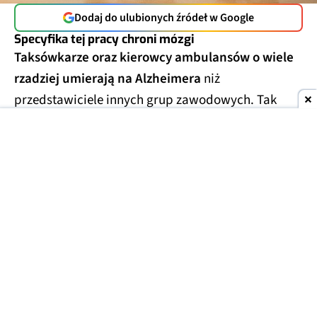
Dodaj do ulubionych źródeł w Google
Specyfika tej pracy chroni mózgi
Taksówkarze oraz kierowcy ambulansów o wiele
rzadziej umierają na Alzheimera
niż
przedstawiciele innych grup zawodowych. Tak
wynika z analizy aktów zgonu 9 milionów
mieszkańców USA, którą opublikowano w 2024 r.
Uwzględniono w niej dane w zakresie od stycznia
2020 do grudnia 2022 r.