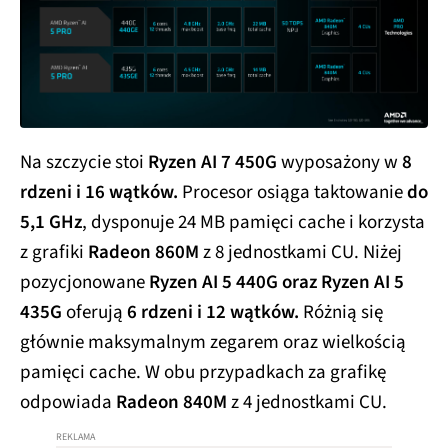
Na szczycie stoi
Ryzen AI 7 450G
wyposażony w
8
rdzeni i 16 wątków.
Procesor osiąga taktowanie
do
5,1 GHz
, dysponuje 24 MB pamięci cache i korzysta
z grafiki
Radeon 860M
z 8 jednostkami CU. Niżej
pozycjonowane
Ryzen AI 5 440G oraz Ryzen AI 5
435G
oferują
6 rdzeni i 12 wątków.
Różnią się
głównie maksymalnym zegarem oraz wielkością
pamięci cache. W obu przypadkach za grafikę
odpowiada
Radeon 840M
z 4 jednostkami CU.