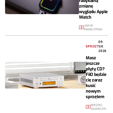
radykalną
zmianę
wyglądu Apple
Watch
JAKUB
0
KRAWCZYŃSKI
09
SPRZĘT
SIE
2026
Masz
jeszcze
płyty CD?
FiiO będzie
cię zaraz
kusić
nowym
sprzętem
MIESZKO
0
ZAGAŃCZYK