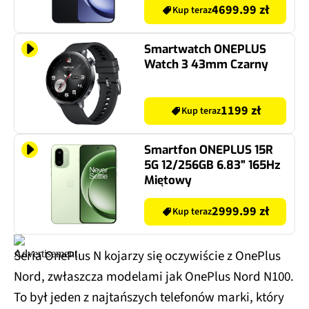
4699.99 zł
Kup teraz
Smartwatch ONEPLUS
Watch 3 43mm Czarny
1199 zł
Kup teraz
Smartfon ONEPLUS 15R
5G 12/256GB 6.83" 165Hz
Miętowy
2999.99 zł
Kup teraz
Seria OnePlus N kojarzy się oczywiście z OnePlus
Nord, zwłaszcza modelami jak OnePlus Nord N100.
To był jeden z najtańszych telefonów marki, który