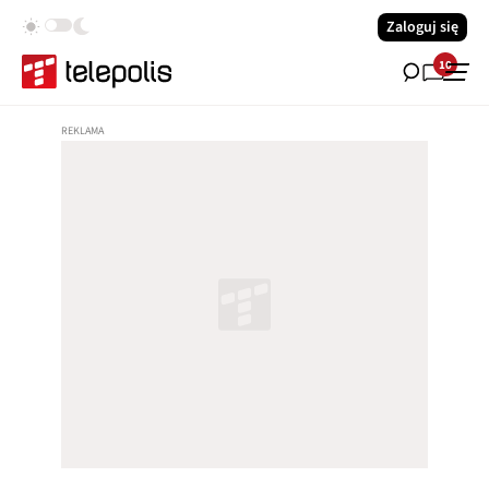
Zaloguj się
10