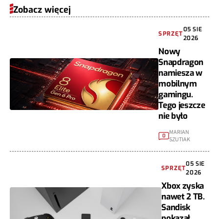
Zobacz więcej
05 SIE
SPRZĘT
2026
Nowy
Snapdragon
namiesza w
mobilnym
gamingu.
Tego jeszcze
nie było
MARIAN
0
SZUTIAK
05 SIE
SPRZĘT
2026
Xbox zyska
nawet 2 TB.
Sandisk
pokazał