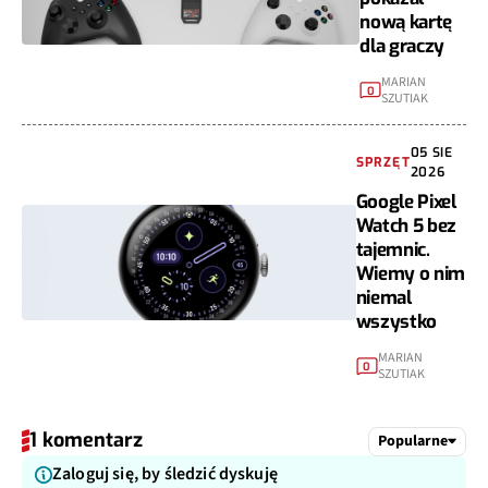
nową kartę
dla graczy
MARIAN
0
SZUTIAK
05 SIE
SPRZĘT
2026
Google Pixel
Watch 5 bez
tajemnic.
Wiemy o nim
niemal
wszystko
MARIAN
0
SZUTIAK
1 komentarz
Popularne
Zaloguj się, by śledzić dyskuję