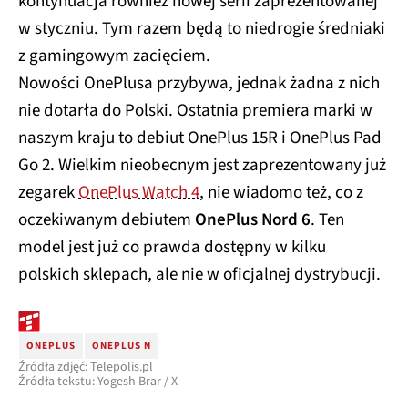
kontynuacja również nowej serii zaprezentowanej
w styczniu. Tym razem będą to niedrogie średniaki
z gamingowym zacięciem.
Nowości OnePlusa przybywa, jednak żadna z nich
nie dotarła do Polski. Ostatnia premiera marki w
naszym kraju to debiut OnePlus 15R i OnePlus Pad
Go 2. Wielkim nieobecnym jest zaprezentowany już
zegarek
OnePlus Watch 4
, nie wiadomo też, co z
oczekiwanym debiutem
OnePlus Nord 6
. Ten
model jest już co prawda dostępny w kilku
polskich sklepach, ale nie w oficjalnej dystrybucji.
ONEPLUS
ONEPLUS N
Źródła zdjęć: Telepolis.pl
Źródła tekstu: Yogesh Brar / X