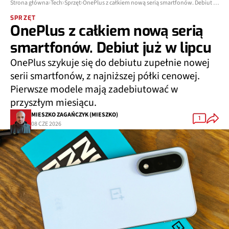
Strona główna
Tech
Sprzęt
OnePlus z całkiem nową serią smartfonów. Debiut już w lipcu
SPRZĘT
OnePlus z całkiem nową serią
smartfonów. Debiut już w lipcu
OnePlus szykuje się do debiutu zupełnie nowej
serii smartfonów, z najniższej półki cenowej.
Pierwsze modele mają zadebiutować w
przyszłym miesiącu.
MIESZKO ZAGAŃCZYK (MIESZKO)
1
08 CZE 2026