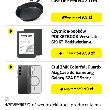
Cast Line 199034 20 cm
49.9 zł
Kup teraz
Czytnik e-booków
POCKETBOOK Verse Lite
619 6", Podświetlany
ekran, Wi-Fi, Bez reklam
Szary
549.99 zł
Kup teraz
Etui 3MK Colorfull Guardx
MagCase do Samsung
Galaxy S24 FE Szary
29.99 zł
Kup teraz
Jak wielki? Otóż wedle deklaracji producenta ma