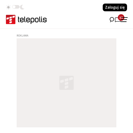
Zaloguj się
13