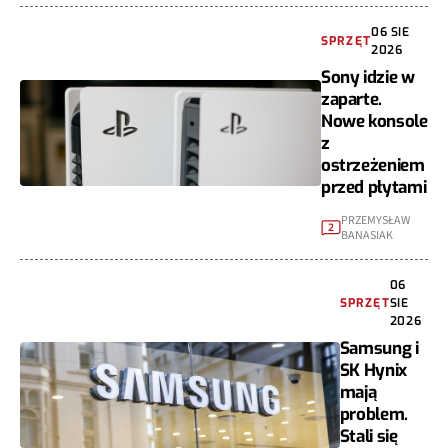
06 SIE
SPRZĘT
2026
Sony idzie w
zaparte.
Nowe konsole
z
ostrzeżeniem
przed płytami
PRZEMYSŁAW
2
BANASIAK
06
SPRZĘT
SIE
2026
Samsung i
SK Hynix
mają
problem.
Stali się