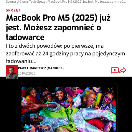
Strona główna
Tech
Sprzęt
MacBook Pro M5 (2025) już jest. Możesz zapomnieć o ładowarce
SPRZĘT
MacBook Pro M5 (2025) już
jest. Możesz zapomnieć o
ładowarce
I to z dwóch powodów: po pierwsze, ma
zaoferować aż 24 godziny pracy na pojedynczym
ładowaniu...
PAWEŁ MARETYCZ (MANIIIEK)
0
15 PAŹ 2025