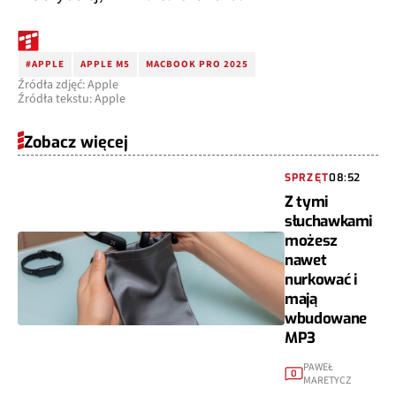
#APPLE
APPLE M5
MACBOOK PRO 2025
Źródła zdjęć: Apple
Źródła tekstu: Apple
Zobacz więcej
SPRZĘT
08:52
Z tymi
słuchawkami
możesz
nawet
nurkować i
mają
wbudowane
MP3
PAWEŁ
0
MARETYCZ