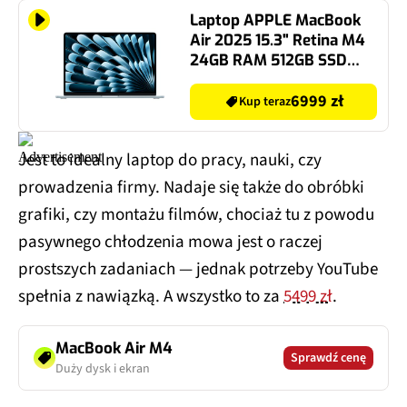
Laptop APPLE MacBook
Air 2025 15.3" Retina M4
24GB RAM 512GB SSD
macOS Błękitny
6999 zł
Kup teraz
Jest to idealny laptop do pracy, nauki, czy
prowadzenia firmy. Nadaje się także do obróbki
grafiki, czy montażu filmów, chociaż tu z powodu
pasywnego chłodzenia mowa jest o raczej
prostszych zadaniach — jednak potrzeby YouTube
spełnia z nawiązką. A wszystko to za
5499 zł
.
MacBook Air M4
Sprawdź cenę
Duży dysk i ekran