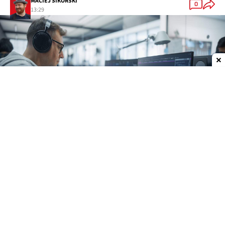
MACIEJ SIKORSKI
0
13:29
Dodaj do ulubionych źródeł w Google
Portal money.pl na swoim kanale w serwisie
YouTube opublikował rozmowę z Piotrem
Nowosielskim, założycielem Just Join IT i Rocket
Jobs PL, czyli stron z ogłoszeniami o pracę.