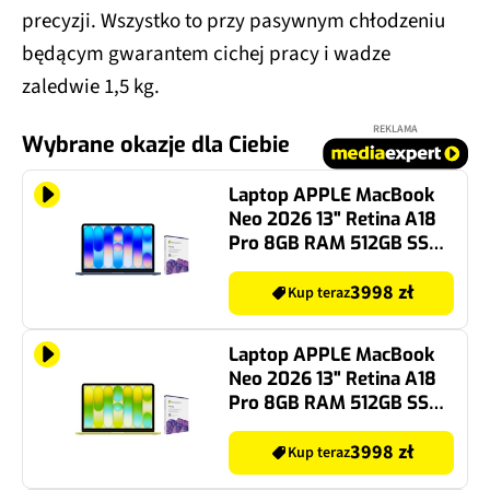
precyzji. Wszystko to przy pasywnym chłodzeniu
będącym gwarantem cichej pracy i wadze
zaledwie 1,5 kg.
REKLAMA
Wybrane okazje dla Ciebie
Laptop APPLE MacBook
Neo 2026 13" Retina A18
Pro 8GB RAM 512GB SSD
macOS Indygo + Program
MICROSOFT 365 Family
3998 zł
Kup teraz
Laptop APPLE MacBook
Neo 2026 13" Retina A18
Pro 8GB RAM 512GB SSD
macOS Cytrusowożółty +
Program MICROSOFT 365
3998 zł
Kup teraz
Family