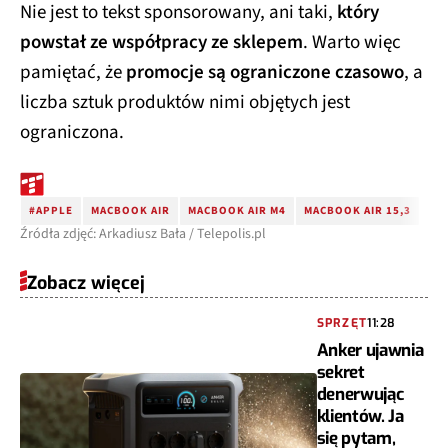
Nie jest to tekst sponsorowany, ani taki,
który
powstał ze współpracy ze sklepem
. Warto więc
pamiętać, że
promocje są ograniczone czasowo
, a
liczba sztuk produktów nimi objętych jest
ograniczona.
#APPLE
MACBOOK AIR
MACBOOK AIR M4
MACBOOK AIR 15,3
Źródła zdjęć: Arkadiusz Bała / Telepolis.pl
Zobacz więcej
SPRZĘT
11:28
Anker ujawnia
sekret
denerwując
klientów. Ja
się pytam,