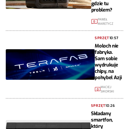
gdzie tu
problem?
PAWEŁ
0
MARETYCZ
SPRZĘT
10:57
Moloch nie
fabryka.
Sam sobie
wydrukuje
chipy, na
pohybel Azji
MACIEJ
0
SIKORSKI
SPRZĘT
10:26
Składany
smartfon,
który