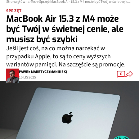
Strona główna
Tech
Sprzęt
MacBook Air 15.3 z M4 może być Twój w świetnej cenie, ale musisz być szybki
SPRZĘT
MacBook Air 15.3 z M4 może
być Twój w świetnej cenie, ale
musisz być szybki
Jeśli jest coś, na co można narzekać w
przypadku Apple, to są to ceny wyższych
wariantów pamięci. Na szczęście są promocje.
PAWEŁ MARETYCZ (MANIIIEK)
0
10 LIS 2025