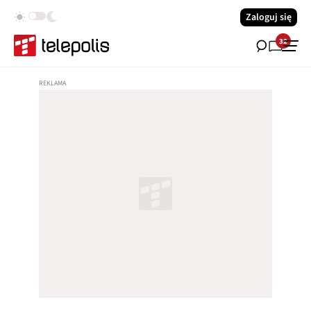
Zaloguj się
32