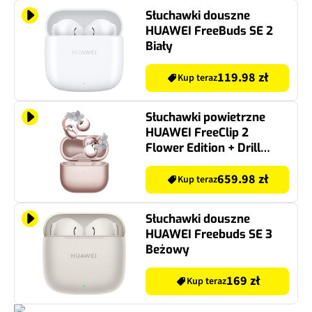
Słuchawki douszne
HUAWEI FreeBuds SE 2
Biały
119.98 zł
Kup teraz
Słuchawki powietrzne
HUAWEI FreeClip 2
Flower Edition + Drill
Flower Różowe złoto
659.98 zł
Kup teraz
Słuchawki douszne
HUAWEI Freebuds SE 3
Beżowy
169 zł
Kup teraz