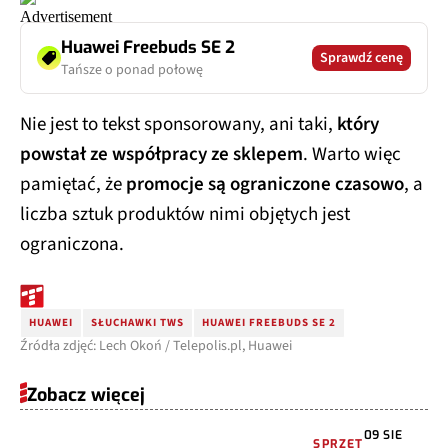
Huawei Freebuds SE 2
Sprawdź cenę
Tańsze o ponad połowę
Nie jest to tekst sponsorowany, ani taki,
który
powstał ze współpracy ze sklepem
. Warto więc
pamiętać, że
promocje są ograniczone czasowo
, a
liczba sztuk produktów nimi objętych jest
ograniczona.
HUAWEI
SŁUCHAWKI TWS
HUAWEI FREEBUDS SE 2
Źródła zdjęć: Lech Okoń / Telepolis.pl, Huawei
Zobacz więcej
09 SIE
SPRZĘT