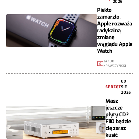
2026
Piekło
zamarzło.
Apple rozważa
radykalną
zmianę
wyglądu Apple
Watch
JAKUB
0
KRAWCZYŃSKI
09
SPRZĘT
SIE
2026
Masz
jeszcze
płyty CD?
FiiO będzie
cię zaraz
kusić