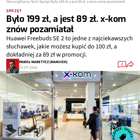
Strona główna
Tech
Sprzęt
Było 199 zł, a jest 89 zł. x-kom znów pozamiatał
SPRZĘT
Było 199 zł, a jest 89 zł. x-kom
znów pozamiatał
Huawei Freebuds SE 2 to jedne z najciekawszych
słuchawek, jakie możesz kupić do 100 zł, a
dokładniej za 89 zł w promocji.
PAWEŁ MARETYCZ (MANIIIEK)
2
13 STY 2026