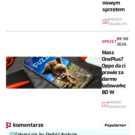
nowym
sprzętem
MIESZKO
0
ZAGAŃCZYK
09 SIE
SPRZĘT
2026
Masz
OnePlus?
Oppo da ci
prawie za
darmo
ładowarkę
80 W
MIESZKO
1
ZAGAŃCZYK
2 komentarze
Popularne
Zaloguj się, by śledzić dyskuję