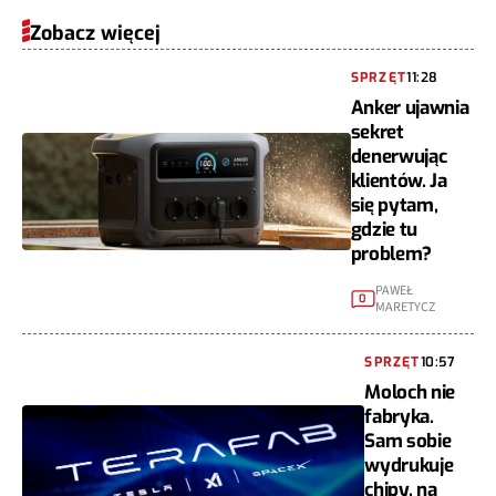
Zobacz więcej
SPRZĘT
11:28
Anker ujawnia
sekret
denerwując
klientów. Ja
się pytam,
gdzie tu
problem?
PAWEŁ
0
MARETYCZ
SPRZĘT
10:57
Moloch nie
fabryka.
Sam sobie
wydrukuje
chipy, na