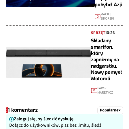
pohybel Azji
MACIEJ
0
SIKORSKI
SPRZĘT
10:26
Składany
smartfon,
który
zapniemy na
nadgarstku.
Nowy pomysł
Motoroli
PAWEŁ
0
MARETYCZ
1 komentarz
Popularne
Zaloguj się, by śledzić dyskuję
Dołącz do użytkowników, pisz bez limitu, śledź