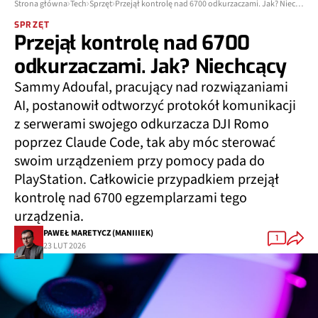
Strona główna
Tech
Sprzęt
Przejął kontrolę nad 6700 odkurzaczami. Jak? Niechcący
SPRZĘT
Przejął kontrolę nad 6700
odkurzaczami. Jak? Niechcący
Sammy Adoufal, pracujący nad rozwiązaniami
AI, postanowił odtworzyć protokół komunikacji
z serwerami swojego odkurzacza DJI Romo
poprzez Claude Code, tak aby móc sterować
swoim urządzeniem przy pomocy pada do
PlayStation. Całkowicie przypadkiem przejął
kontrolę nad 6700 egzemplarzami tego
urządzenia.
PAWEŁ MARETYCZ (MANIIIEK)
1
23 LUT 2026