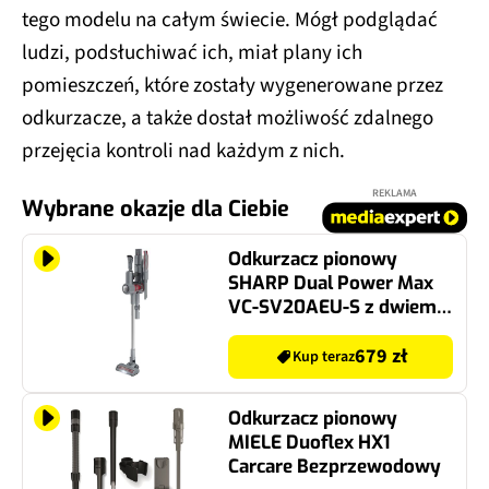
tego modelu na całym świecie. Mógł podglądać
ludzi, podsłuchiwać ich, miał plany ich
pomieszczeń, które zostały wygenerowane przez
odkurzacze, a także dostał możliwość zdalnego
przejęcia kontroli nad każdym z nich.
REKLAMA
Wybrane okazje dla Ciebie
Odkurzacz pionowy
SHARP Dual Power Max
VC-SV20AEU-S z dwiema
bateriami
Bezprzewodowy
679 zł
Kup teraz
Odkurzacz pionowy
MIELE Duoflex HX1
Carcare Bezprzewodowy