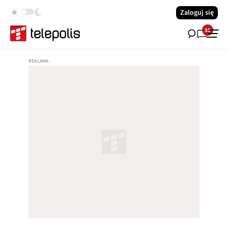
Zaloguj się
35