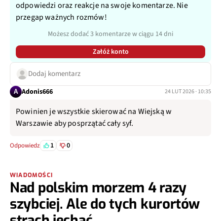
odpowiedzi oraz reakcje na swoje komentarze. Nie
przegap ważnych rozmów!
Możesz dodać 3 komentarze w ciągu 14 dni
Załóż konto
Dodaj komentarz
A
Adonis666
24 LUT 2026 · 10:35
Powinien je wszystkie skierować na Wiejską w
Warszawie aby posprzątać cały syf.
1
0
Odpowiedz
WIADOMOŚCI
Nad polskim morzem 4 razy
szybciej. Ale do tych kurortów
strach jechać