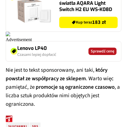
światła AQARA Light
Switch H2 EU WS-K08D
183 zł
Kup teraz
Lenovo LP40
Sprawdź cenę
Czasami lepiej dopłacić
Nie jest to tekst sponsorowany, ani taki,
który
powstał ze współpracy ze sklepem
. Warto więc
pamiętać, że
promocje są ograniczone czasowo
, a
liczba sztuk produktów nimi objętych jest
ograniczona.
SŁUCHAWKI
SBS