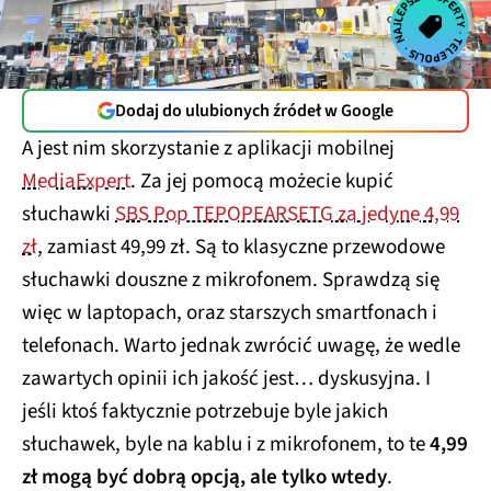
Dodaj do ulubionych źródeł w Google
A jest nim skorzystanie z aplikacji mobilnej
MediaExpert
. Za jej pomocą możecie kupić
słuchawki
SBS Pop TEPOPEARSETG za jedyne 4,99
zł
, zamiast 49,99 zł. Są to klasyczne przewodowe
słuchawki douszne z mikrofonem. Sprawdzą się
więc w laptopach, oraz starszych smartfonach i
telefonach. Warto jednak zwrócić uwagę, że wedle
zawartych opinii ich jakość jest… dyskusyjna. I
jeśli ktoś faktycznie potrzebuje byle jakich
słuchawek, byle na kablu i z mikrofonem, to te
4,99
zł mogą być dobrą opcją, ale tylko wtedy
.