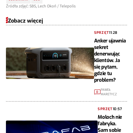
Źródła zdjęć: SBS, Lech Okoń / Telepolis
Zobacz więcej
SPRZĘT
11:28
Anker ujawnia
sekret
denerwując
klientów. Ja
się pytam,
gdzie tu
problem?
PAWEŁ
0
MARETYCZ
SPRZĘT
10:57
Moloch nie
fabryka.
Sam sobie