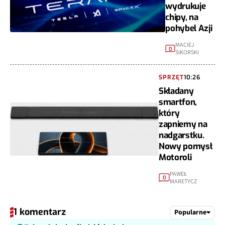
wydrukuje
chipy, na
pohybel Azji
MACIEJ
0
SIKORSKI
SPRZĘT
10:26
Składany
smartfon,
który
zapniemy na
nadgarstku.
Nowy pomysł
Motoroli
PAWEŁ
0
MARETYCZ
1 komentarz
Popularne