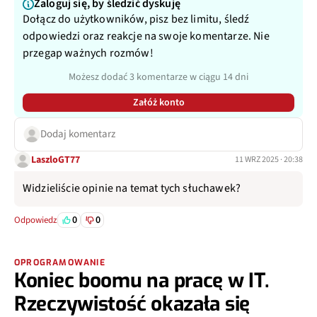
Zaloguj się, by śledzić dyskuję
Dołącz do użytkowników, pisz bez limitu, śledź
odpowiedzi oraz reakcje na swoje komentarze. Nie
przegap ważnych rozmów!
Możesz dodać 3 komentarze w ciągu 14 dni
Załóż konto
Dodaj komentarz
LaszloGT77
11 WRZ 2025 · 20:38
Widzieliście opinie na temat tych słuchawek?
0
0
Odpowiedz
OPROGRAMOWANIE
Koniec boomu na pracę w IT.
Rzeczywistość okazała się