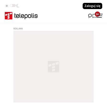
Zaloguj się
34