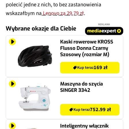
polecić jedne z nich, to bez zastanowienia
wskazałbym na
Lenovo za 29,79 zł
.
REKLAMA
Wybrane okazje dla Ciebie
Kaski rowerowe KROSS
Flusso Donna Czarny
Szosowy (rozmiar M)
169 zł
Kup teraz
Maszyna do szycia
SINGER 3342
752.99 zł
Kup teraz
Inteligentny włącznik