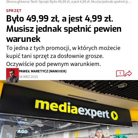
Strona główna
Tech
Sprzęt
Było 49,99 zł, a jest 4,99 zł. Musisz jednak spełnić pewien warunek
SPRZĘT
Było 49,99 zł, a jest 4,99 zł.
Musisz jednak spełnić pewien
warunek
To jedna z tych promocji, w których możecie
kupić tani sprzęt za dosłownie grosze.
Oczywiście pod pewnym warunkiem.
PAWEŁ MARETYCZ (MANIIIEK)
1
08 WRZ 2025