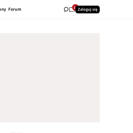
10
ony
Forum
Zaloguj się