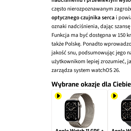
nadciśnieniu i przewlekłym wyso
często nierozpoznawanym zagroże
optycznego czujnika serca
i powi
oznaki nadciśnienia, dając szansę 
Funkcja ma być dostępna w 150 kr
także Polskę. Ponadto wprowadz
jakość snu, podsumowując jego n
użytkownikom lepiej zrozumieć, j
zarządza system watchOS 26.
Wybrane okazje dla Ciebie