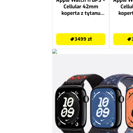
Apple Watch 11 GPS +
Apple Wa
Cellular 42mm
Cell
koperta z tytanu
kopert
(naturalny) +
(łupe
bransoleta
sporto
3499 zł
3299 zł
mediolańska
M/L 
3499 zł
(naturalny)