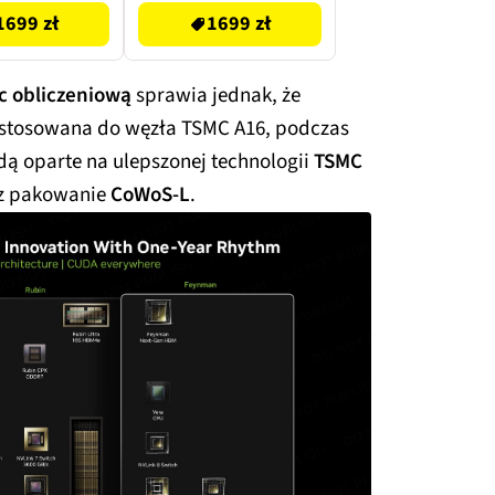
1699 zł
1699 zł
c obliczeniową
sprawia jednak, że
ostosowana do węzła TSMC A16, podczas
dą oparte na ulepszonej technologii
TSMC
ez pakowanie
CoWoS-L
.