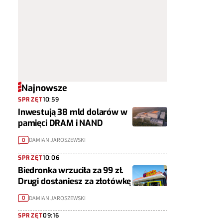
Najnowsze
SPRZĘT
10:59
Inwestują 38 mld dolarów w
pamięci DRAM i NAND
DAMIAN JAROSZEWSKI
0
SPRZĘT
10:06
Biedronka wrzuciła za 99 zł.
Drugi dostaniesz za złotówkę
DAMIAN JAROSZEWSKI
0
SPRZĘT
09:16