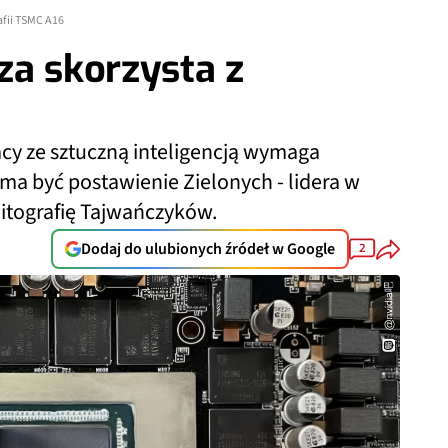
afii TSMC A16
za skorzysta z
y ze sztuczną inteligencją wymaga
ma być postawienie Zielonych - lidera w
litografię Tajwańczyków.
Dodaj do ulubionych źródeł w Google
2