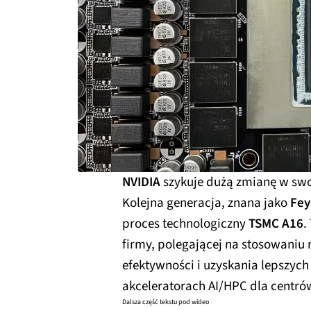
NVIDIA
szykuje dużą zmianę w swo
Kolejna generacja, znana jako
Fe
proces technologiczny
TSMC A16
.
firmy, polegającej na stosowaniu 
efektywności i uzyskania lepszy
akceleratorach AI/HPC dla centró
Dalsza część tekstu pod wideo