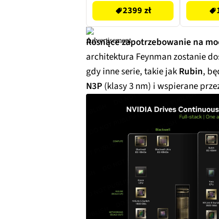
2399 zł
Rosnące zapotrzebowanie na mo
architektura Feynman zostanie d
gdy inne serie, takie jak
Rubin
, bę
N3P
(klasy 3 nm) i wspierane prz