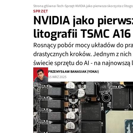
Strona główna
Tech
Sprzęt
NVIDIA jako pierwsza skorzysta z litogr
SPRZĘT
NVIDIA jako pierws
litografii TSMC A16
Rosnący pobór mocy układów do prac
drastycznych kroków. Jednym z nich 
świecie sprzętu do AI - na najnowszą 
PRZEMYSŁAW BANASIAK (YOKAI)
15 WRZ 2025