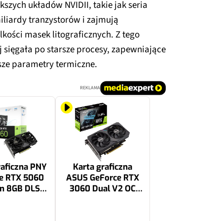
szych układów NVIDII, takie jak seria
miliardy tranzystorów i zajmują
kości masek litograficznych. Z tego
 sięgała po starsze procesy, zapewniające
sze parametry termiczne.
REKLAMA
raficzna PNY
Karta graficzna
e RTX 5060
ASUS GeForce RTX
an 8GB DLSS
3060 Dual V2 OC
4.5
12GB
1699 zł