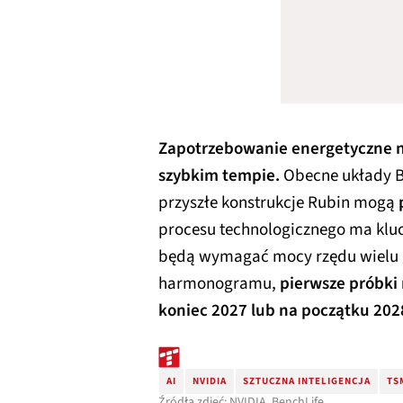
Zapotrzebowanie energetyczne n
szybkim tempie.
Obecne układy B
przyszłe konstrukcje Rubin mogą
procesu technologicznego ma klu
będą wymagać mocy rzędu wielu 
harmonogramu,
pierwsze próbki
koniec 2027 lub na początku 202
AI
NVIDIA
SZTUCZNA INTELIGENCJA
TS
Źródła zdjęć: NVIDIA, BenchLife