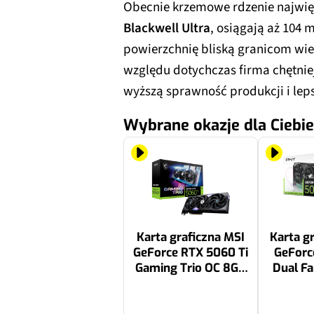
Obecnie krzemowe rdzenie najwięk
Blackwell Ultra
, osiągają aż 104 
powierzchnię bliską granicom wiel
względu dotychczas firma chętniej
wyższą sprawność produkcji i lep
Wybrane okazje dla Ciebie
Karta graficzna MSI
Karta g
GeForce RTX 5060 Ti
GeForc
Gaming Trio OC 8GB
Dual F
DLSS 4.5
2399 zł
1699 zł