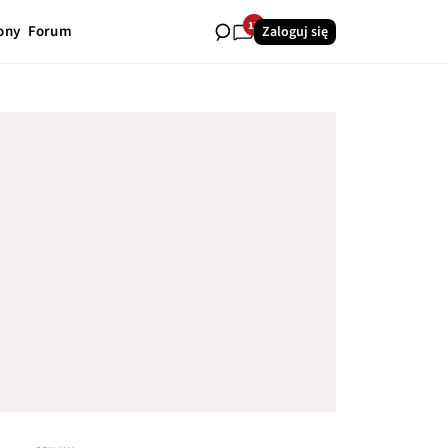
17
ony
Forum
Zaloguj się