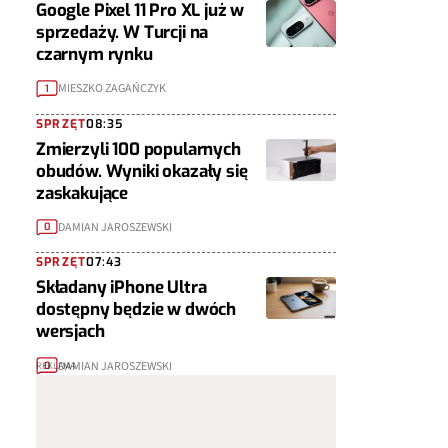
Google Pixel 11 Pro XL już w
sprzedaży. W Turcji na
czarnym rynku
MIESZKO ZAGAŃCZYK
1
SPRZĘT
08:35
Zmierzyli 100 popularnych
obudów. Wyniki okazały się
zaskakujące
DAMIAN JAROSZEWSKI
0
SPRZĘT
07:43
Składany iPhone Ultra
dostępny będzie w dwóch
wersjach
DAMIAN JAROSZEWSKI
0