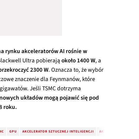
a rynku akceleratorów AI rośnie w
lackwell Ultra pobierają
około 1400 W
, a
przekroczyć 2300 W
. Oznacza to, że wybór
czowe znaczenie dla Feynmanów, które
gigawatów. Jeśli TSMC dotrzyma
 nowych układów mogą pojawić się pod
8 roku.
MC
GPU
AKCELERATOR SZTUCZNEJ INTELIGENCJI
AKCELERATOR AI
NV