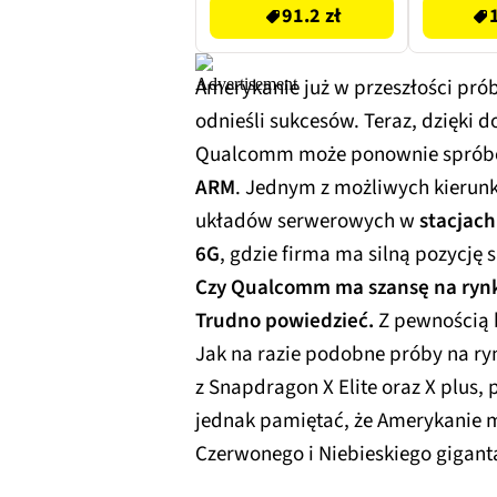
91.2 zł
Amerykanie już w przeszłości próbo
odnieśli sukcesów. Teraz, dzięki 
Qualcomm może ponownie spróbo
ARM
. Jednym z możliwych kierun
układów serwerowych w
stacjach
6G
, gdzie firma ma silną pozycję
Czy Qualcomm ma szansę na ryn
Trudno powiedzieć.
Z pewnością b
Jak na razie podobne próby na ry
z Snapdragon X Elite oraz X plus, 
jednak pamiętać, że Amerykanie 
Czerwonego i Niebieskiego gigant