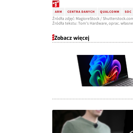
ARM
CENTRA DANYCH
QUALCOMM
SOC
Źródła zdjęć: MagioreStock / Shutterstock.co
Źródła tekstu: Tom's Hardware, oprac. własne
Zobacz więcej