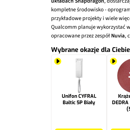
układach Snapdragon
, dostarcza
kompletne środowisko - oprogra
przykładowe projekty i wiele więce
Qualcomm planuje wykorzystać w
opracowane przez zespół
Nuvia
, 
Wybrane okazje dla Ciebie
Unifon CYFRAL
Krąże
Baltic 5P Biały
DEDRA
(
91.2 zł
14.99 zł