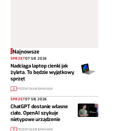
Najnowsze
SPRZĘT
07 SIE 2026
Nadciąga laptop cienki jak
żyleta. To będzie wyjątkowy
sprzęt
PRZEMYSŁAW BANASIAK
3
SPRZĘT
07 SIE 2026
ChatGPT dostanie własne
ciało. OpenAI szykuje
nietypowe urządzenie
PRZEMYSŁAW BANASIAK
0