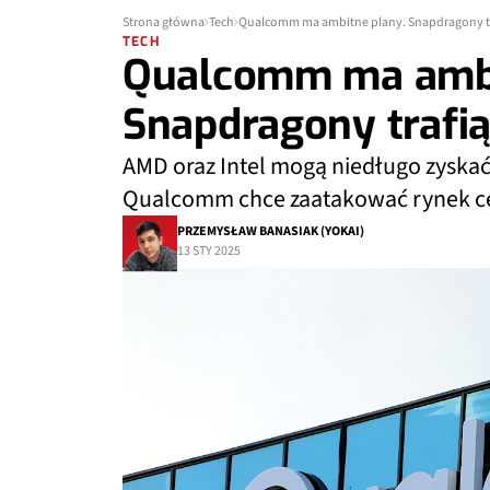
Strona główna
Tech
Qualcomm ma ambitne plany. Snapdragony t
TECH
Qualcomm ma ambi
Snapdragony trafi
AMD oraz Intel mogą niedługo zyska
Qualcomm chce zaatakować rynek c
PRZEMYSŁAW BANASIAK (YOKAI)
13 STY 2025