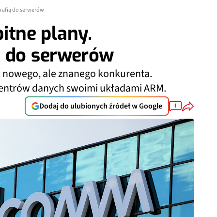
rafią do serwerów
tne plany.
ą do serwerów
ć nowego, ale znanego konkurenta.
entrów danych swoimi układami ARM.
Dodaj do ulubionych źródeł w Google
1