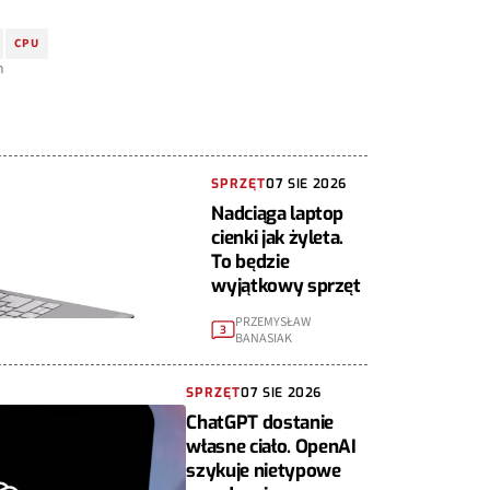
CPU
m
SPRZĘT
07 SIE 2026
Nadciąga laptop
cienki jak żyleta.
To będzie
wyjątkowy sprzęt
PRZEMYSŁAW
3
BANASIAK
SPRZĘT
07 SIE 2026
ChatGPT dostanie
własne ciało. OpenAI
szykuje nietypowe