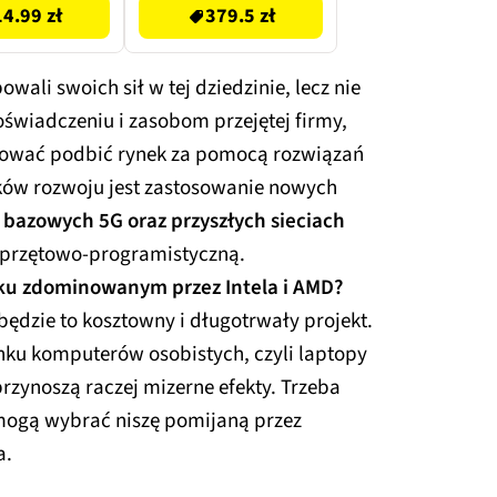
14.99 zł
379.5 zł
wali swoich sił w tej dziedzinie, lecz nie
doświadczeniu i zasobom przejętej firmy,
wać podbić rynek za pomocą rozwiązań
ków rozwoju jest zastosowanie nowych
 bazowych 5G oraz przyszłych sieciach
 sprzętowo-programistyczną.
ku zdominowanym przez Intela i AMD?
ędzie to kosztowny i długotrwały projekt.
nku komputerów osobistych, czyli laptopy
przynoszą raczej mizerne efekty. Trzeba
mogą wybrać niszę pomijaną przez
a.