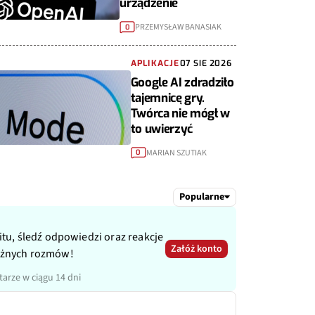
urządzenie
PRZEMYSŁAW BANASIAK
0
APLIKACJE
07 SIE 2026
Google AI zdradziło
tajemnicę gry.
Twórca nie mógł w
to uwierzyć
MARIAN SZUTIAK
0
Popularne
itu, śledź odpowiedzi oraz reakcje
Załóż konto
ażnych rozmów!
arze w ciągu 14 dni