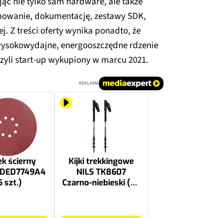
jąc nie tylko sam hardware, ale także
mowanie, dokumentację, zestawy SDK,
j. Z treści oferty wynika ponadto, że
ysokowydajne, energooszczędne rdzenie
czyli start-up wykupiony w marcu 2021.
REKLAMA
k ścierny
Kijki trekkingowe
 DED7749A4
NILS TK8607
5 szt.)
Czarno-niebieski (65
- 135 cm)
379.5 zł