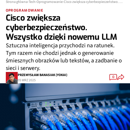
Strona główna
Tech
Oprogramowanie
Cisco zwiększa cyberbezpieczeństwo. Wszystko dzięki nowemu LLM
OPROGRAMOWANIE
Cisco zwiększa
cyberbezpieczeństwo.
Wszystko dzięki nowemu LLM
Sztuczna inteligencja przychodzi na ratunek.
Tym razem nie chodzi jednak o generowanie
śmiesznych obrazków lub tekstów, a zadbanie o
sieci i serwery.
PRZEMYSŁAW BANASIAK (YOKAI)
0
05 WRZ 2025