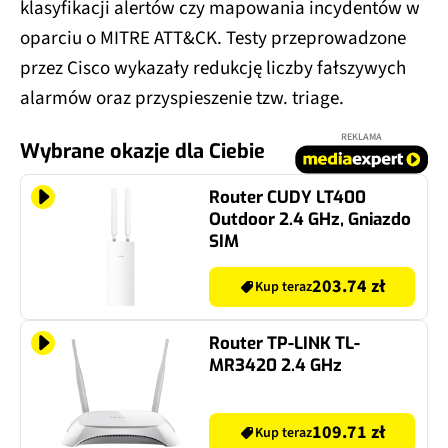
klasyfikacji alertów czy mapowania incydentów w
oparciu o MITRE ATT&CK. Testy przeprowadzone
przez Cisco wykazały redukcję liczby fałszywych
alarmów oraz przyspieszenie tzw. triage.
REKLAMA
Wybrane okazje dla Ciebie
Router CUDY LT400
Outdoor 2.4 GHz, Gniazdo
SIM
203.74 zł
Kup teraz
Router TP-LINK TL-
MR3420 2.4 GHz
109.71 zł
Kup teraz