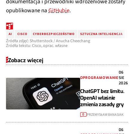
dokumentacja i przewodniki wdrożeniowe zostały
opublikowane na
GitHubie
.
AI
CISCO
CYBERBEZPIECZEŃSTWO
SZTUCZNA INTELIGENCJA
LL
Źródła zdjęć: Shutterstock / Anucha Cheechang
Źródła tekstu: Cisco, oprac. własne
Zobacz więcej
06
OPROGRAMOWANIE
SIE
2026
ChatGPT bez limitu.
OpenAI właśnie
zmienia zasady gry
PRZEMYSŁAW BANASIAK
0
06