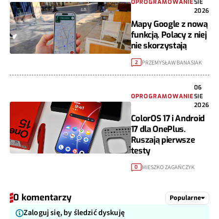
OPROGRAMOWANIE
SIE
2026
Mapy Google z nową
funkcją. Polacy z niej
nie skorzystają
PRZEMYSŁAW BANASIAK
2
06
OPROGRAMOWANIE
SIE
2026
ColorOS 17 i Android
17 dla OnePlus.
Ruszają pierwsze
testy
MIESZKO ZAGAŃCZYK
0
0 komentarzy
Popularne
Zaloguj się, by śledzić dyskuję