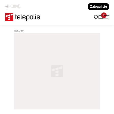
Zaloguj się
7