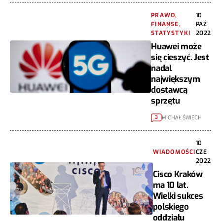
PRAWO,
10
FINANSE,
PAŹ
STATYSTYKI
2022
Huawei może
się cieszyć. Jest
nadal
największym
dostawcą
sprzętu
MICHAŁ ŚWIECH
3
10
WIADOMOŚCI
CZE
2022
Cisco Kraków
ma 10 lat.
Wielki sukces
polskiego
oddziału