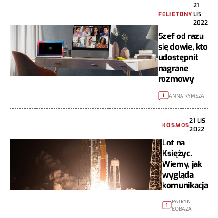
21
FELIETONY
LIS
2022
Szef od razu
się dowie, kto
udostępnił
nagrane
rozmowy
ANNA RYMSZA
1
21 LIS
KOSMOS
2022
Lot na
Księżyc.
Wiemy, jak
wygląda
komunikacja
PATRYK
1
ŁOBAZA