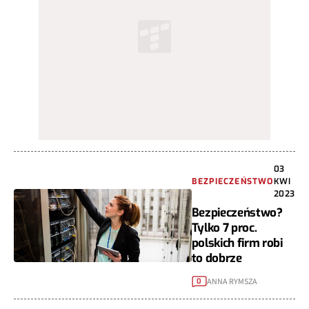
03
BEZPIECZEŃSTWO
KWI
2023
Bezpieczeństwo?
Tylko 7 proc.
polskich firm robi
to dobrze
ANNA RYMSZA
0