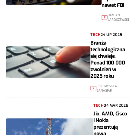
nawet FBI
DAMIAN
2
JAROSZEWSKI
TECH
24 LIP 2025
Branża
technologiczna
się chwieje.
Ponad 100 000
zwolnień w
2025 roku
PRZEMYSŁAW
2
BANASIAK
TECH
04 MAR 2025
Jio, AMD, Cisco
i Nokia
prezentują
nową