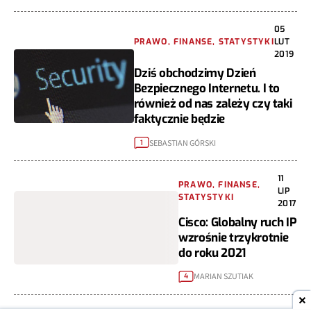
05
PRAWO, FINANSE, STATYSTYKI
LUT
2019
Dziś obchodzimy Dzień
Bezpiecznego Internetu. I to
również od nas zależy czy taki
faktycznie będzie
SEBASTIAN GÓRSKI
1
11
PRAWO, FINANSE,
LIP
STATYSTYKI
2017
Cisco: Globalny ruch IP
wzrośnie trzykrotnie
do roku 2021
MARIAN SZUTIAK
4