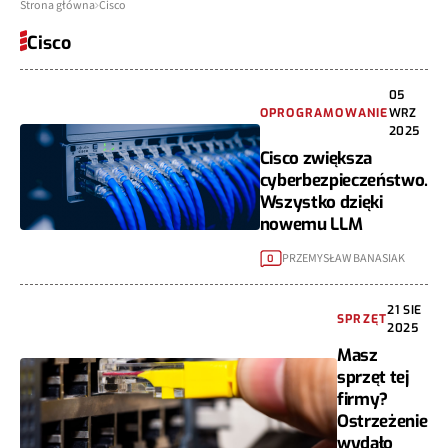
Strona główna
Cisco
Cisco
05
OPROGRAMOWANIE
WRZ
2025
Cisco zwiększa
cyberbezpieczeństwo.
Wszystko dzięki
nowemu LLM
PRZEMYSŁAW BANASIAK
0
21 SIE
SPRZĘT
2025
Masz
sprzęt tej
firmy?
Ostrzeżenie
wydało