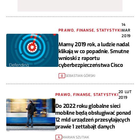
14
PRAWO, FINANSE, STATYSTYKI
MAR
2019
Mamy 2019 rok, a ludzie nadal
klikają w co popadnie. Smutne
wnioski z raportu
cyberbezpieczeństwa Cisco
SEBASTIAN GÓRSKI
0
20 LUT
PRAWO, FINANSE, STATYSTYKI
2019
Do 2022 roku globalne sieci
mobilne będą obsługiwać ponad
12 mld urządzeń przesyłających
prawie 1 zettabajt danych
MARIAN SZUTIAK
4