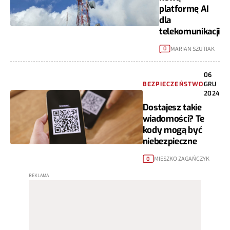
platformę AI
dla
telekomunikacji
MARIAN SZUTIAK
0
06
BEZPIECZEŃSTWO
GRU
2024
Dostajesz takie
wiadomości? Te
kody mogą być
niebezpieczne
MIESZKO ZAGAŃCZYK
0