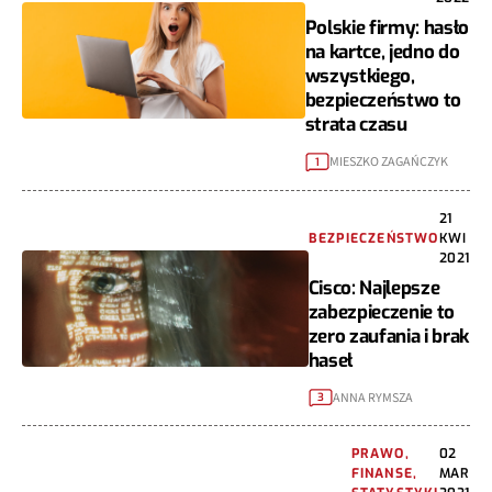
Polskie firmy: hasło
na kartce, jedno do
wszystkiego,
bezpieczeństwo to
strata czasu
MIESZKO ZAGAŃCZYK
1
21
BEZPIECZEŃSTWO
KWI
2021
Cisco: Najlepsze
zabezpieczenie to
zero zaufania i brak
haseł
ANNA RYMSZA
3
PRAWO,
02
FINANSE,
MAR