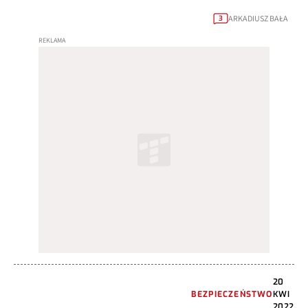
ARKADIUSZ BAŁA
3
20
BEZPIECZEŃSTWO
KWI
2022