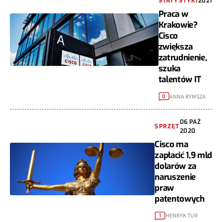
STATYSTYKI
2021
Praca w
Krakowie?
Cisco
zwiększa
zatrudnienie,
szuka
talentów IT
ANNA RYMSZA
0
06 PAŹ
SPRZĘT
2020
Cisco ma
zapłacić 1,9 mld
dolarów za
naruszenie
praw
patentowych
HENRYK TUR
1