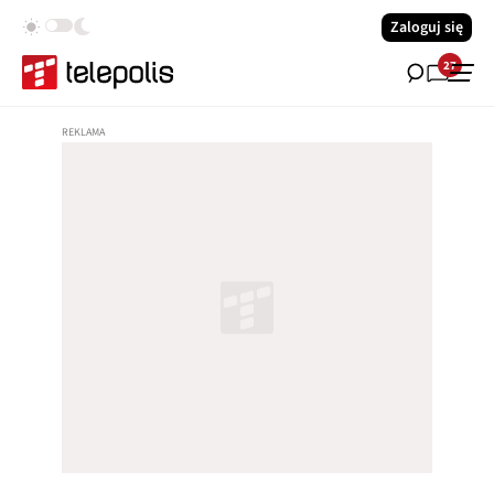
Zaloguj się
27