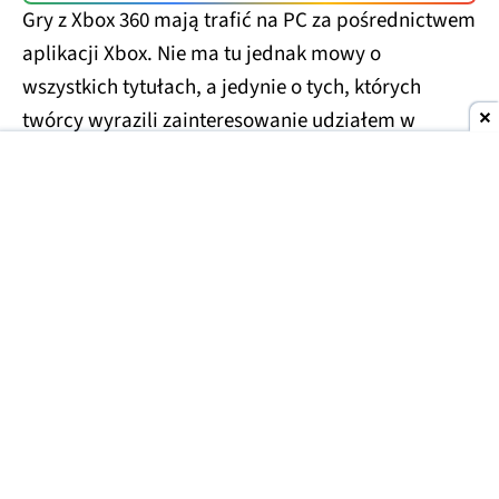
Gry z Xbox 360 mają trafić na PC za pośrednictwem
aplikacji Xbox. Nie ma tu jednak mowy o
wszystkich tytułach, a jedynie o tych, których
twórcy wyrazili zainteresowanie udziałem w
projekcie. Można więc założyć, że tytuły, które już
są na PC nie doczekają się na nim swojej Xbox-owej
wersji, chyba że ich twórcy uznają to za dobry
pomysł. Dodatkowo to oni zadecydują o cenach
tych gier na PC oraz czy będą dostępne w ramach
Game Pass. Tym samym gracze PC-towi dostaną
to, o czym gracze z PlayStation 5 mogą tylko
pomarzyć: wsparcie dla gier z konsoli siódmej
generacji.