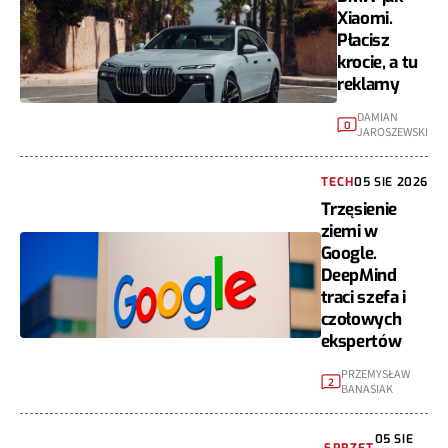
Xiaomi.
Płacisz
krocie, a tu
reklamy
DAMIAN
0
JAROSZEWSKI
TECH
05 SIE 2026
Trzęsienie
ziemi w
Google.
DeepMind
traci szefa i
czołowych
ekspertów
PRZEMYSŁAW
2
BANASIAK
05 SIE