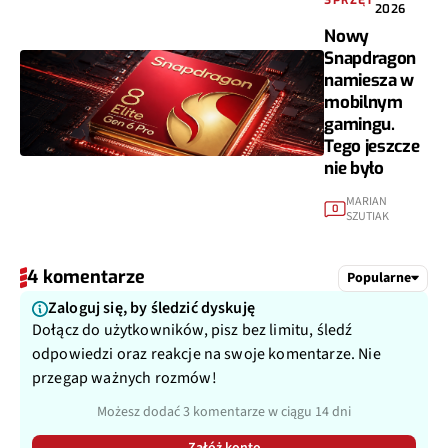
SPRZĘT
2026
Nowy
Snapdragon
namiesza w
mobilnym
gamingu.
Tego jeszcze
nie było
MARIAN
0
SZUTIAK
4 komentarze
Popularne
Zaloguj się, by śledzić dyskuję
Dołącz do użytkowników, pisz bez limitu, śledź
odpowiedzi oraz reakcje na swoje komentarze. Nie
przegap ważnych rozmów!
Możesz dodać 3 komentarze w ciągu 14 dni