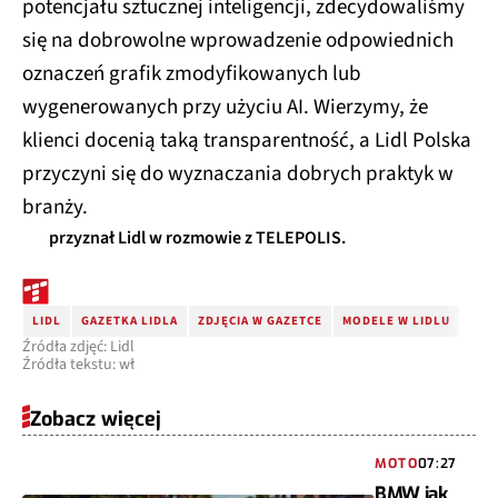
potencjału sztucznej inteligencji, zdecydowaliśmy
się na dobrowolne wprowadzenie odpowiednich
oznaczeń grafik zmodyfikowanych lub
wygenerowanych przy użyciu AI. Wierzymy, że
klienci docenią taką transparentność, a Lidl Polska
przyczyni się do wyznaczania dobrych praktyk w
branży.
przyznał Lidl w rozmowie z TELEPOLIS.
LIDL
GAZETKA LIDLA
ZDJĘCIA W GAZETCE
MODELE W LIDLU
Źródła zdjęć: Lidl
Źródła tekstu: wł
Zobacz więcej
MOTO
07:27
BMW jak