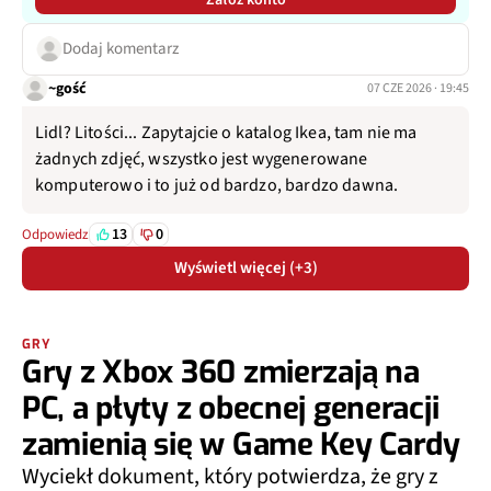
Załóż konto
Dodaj komentarz
~gość
07 CZE 2026 · 19:45
Lidl? Litości... Zapytajcie o katalog Ikea, tam nie ma
żadnych zdjęć, wszystko jest wygenerowane
komputerowo i to już od bardzo, bardzo dawna.
13
0
Odpowiedz
Wyświetl więcej (+3)
GRY
Gry z Xbox 360 zmierzają na
PC, a płyty z obecnej generacji
zamienią się w Game Key Cardy
Wyciekł dokument, który potwierdza, że gry z