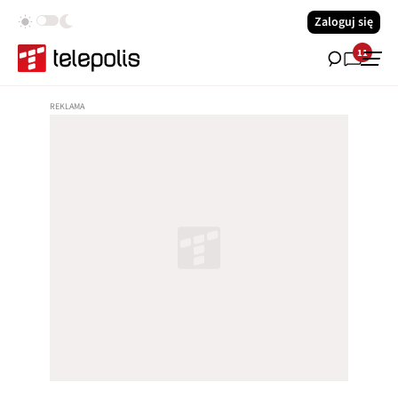
Zaloguj się
11