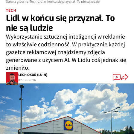
Strona główna
Tech
Lidl w końcu się przyznał. To nie są ludzie
TECH
Lidl w końcu się przyznał. To
nie są ludzie
Wykorzystanie sztucznej inteligencji w reklamie
to właściwie codzienność. W praktycznie każdej
gazetce reklamowej znajdziemy zdjęcia
generowane z użyciem AI. W Lidlu coś jednak się
zmieniło.
LECH OKOŃ (LUIN)
4
07 CZE 2026