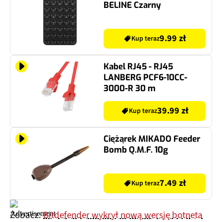
BELINE Czarny
9.99 zł
Kup teraz
Kabel RJ45 - RJ45
LANBERG PCF6-10CC-
3000-R 30 m
39.99 zł
Kup teraz
Ciężąrek MIKADO Feeder
Bomb Q.M.F. 10g
7.49 zł
Kup teraz
Zobacz:
Bitdefender wykrył nową wersję botneta