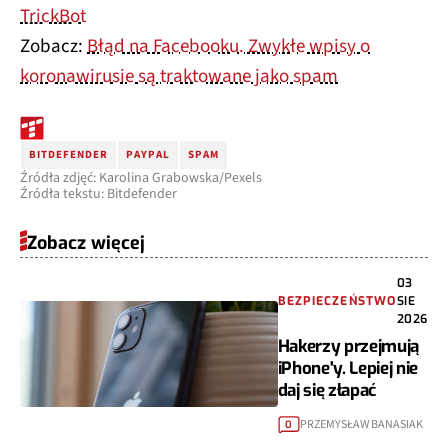
TrickBot
Zobacz:
Błąd na Facebooku. Zwykłe wpisy o
koronawirusie są traktowane jako spam
BITDEFENDER
PAYPAL
SPAM
Źródła zdjęć: Karolina Grabowska/Pexels
Źródła tekstu: Bitdefender
Zobacz więcej
03
BEZPIECZEŃSTWO
SIE
2026
Hakerzy przejmują
iPhone'y. Lepiej nie
daj się złapać
PRZEMYSŁAW BANASIAK
0