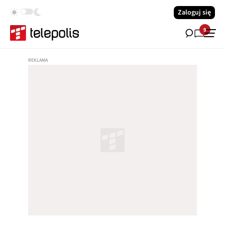
Zaloguj się
9