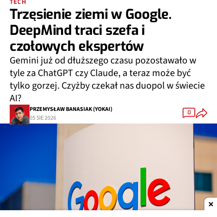
TECH
Trzęsienie ziemi w Google.
DeepMind traci szefa i
czołowych ekspertów
Gemini już od dłuższego czasu pozostawało w
tyle za ChatGPT czy Claude, a teraz może być
tylko gorzej. Czyżby czekał nas duopol w świecie
AI?
PRZEMYSŁAW BANASIAK (YOKAI)
0
05 SIE 2026