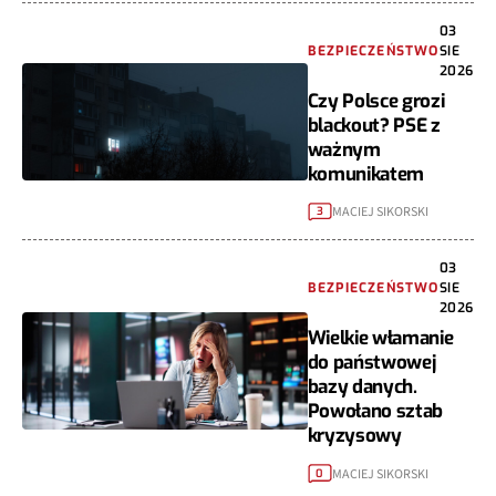
03
BEZPIECZEŃSTWO
SIE
2026
Czy Polsce grozi
blackout? PSE z
ważnym
komunikatem
MACIEJ SIKORSKI
3
03
BEZPIECZEŃSTWO
SIE
2026
Wielkie włamanie
do państwowej
bazy danych.
Powołano sztab
kryzysowy
MACIEJ SIKORSKI
0