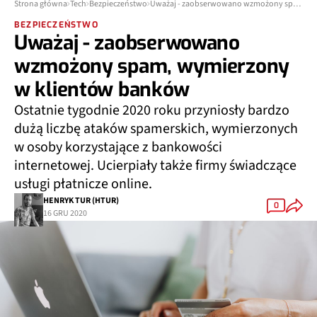
Strona główna
Tech
Bezpieczeństwo
Uważaj - zaobserwowano wzmożony spam, wymierzony w klientów banków
BEZPIECZEŃSTWO
Uważaj - zaobserwowano
wzmożony spam, wymierzony
w klientów banków
Ostatnie tygodnie 2020 roku przyniosły bardzo
dużą liczbę ataków spamerskich, wymierzonych
w osoby korzystające z bankowości
internetowej. Ucierpiały także firmy świadczące
usługi płatnicze online.
HENRYK TUR (HTUR)
0
16 GRU 2020