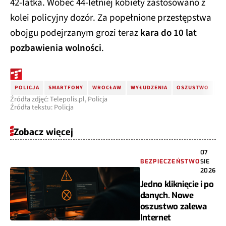
kolei policyjny dozór. Za popełnione przestępstwa
obojgu podejrzanym grozi teraz
kara do 10 lat
pozbawienia wolności
.
POLICJA
SMARTFONY
WROCŁAW
WYŁUDZENIA
OSZUSTWO
KR
Źródła zdjęć: Telepolis.pl, Policja
Źródła tekstu: Policja
Zobacz więcej
07
BEZPIECZEŃSTWO
SIE
2026
Jedno kliknięcie i po
danych. Nowe
oszustwo zalewa
Internet