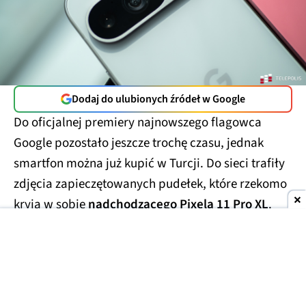
Dodaj do ulubionych źródeł w Google
Do oficjalnej premiery najnowszego flagowca
Google pozostało jeszcze trochę czasu, jednak
smartfon można już kupić w Turcji. Do sieci trafiły
zdjęcia zapieczętowanych pudełek, które rzekomo
kryją w sobie
nadchodzącego Pixela 11 Pro XL
.
Smartfony miały trafić w ręce handlarzy z szarej
strefy, którzy wycenili te przedpremierowe rarytasy
na kwotę
1700 USD
(ok. 6300 zł). Prawdopodobnie
finalna cena za smartfon będzie porównywalna lub
niewiele niższa.