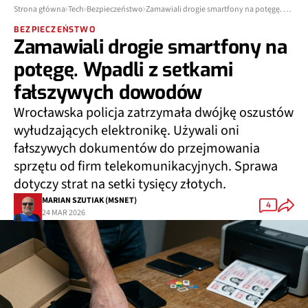
Strona główna
Tech
Bezpieczeństwo
Zamawiali drogie smartfony na potęgę. Wpadli z setkami fałszywych dowodów
BEZPIECZEŃSTWO
Zamawiali drogie smartfony na
potęgę. Wpadli z setkami
fałszywych dowodów
Wrocławska policja zatrzymała dwójkę oszustów
wyłudzających elektronikę. Używali oni
fałszywych dokumentów do przejmowania
sprzętu od firm telekomunikacyjnych. Sprawa
dotyczy strat na setki tysięcy złotych.
MARIAN SZUTIAK (MSNET)
4
24 MAR 2026