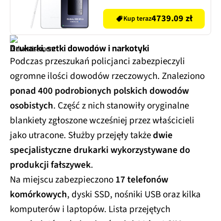
SM-S948 EU
4739.09 zł
Kup teraz
Drukarki, setki dowodów i narkotyki
Podczas przeszukań policjanci zabezpieczyli
ogromne ilości dowodów rzeczowych. Znaleziono
ponad 400 podrobionych polskich dowodów
osobistych
. Część z nich stanowiły oryginalne
blankiety zgłoszone wcześniej przez właścicieli
jako utracone. Służby przejęły także
dwie
specjalistyczne drukarki wykorzystywane do
produkcji fałszywek
.
Na miejscu zabezpieczono
17 telefonów
komórkowych
, dyski SSD, nośniki USB oraz kilka
komputerów i laptopów. Lista przejętych
przedmiotów obejmuje również
89 kart SIM