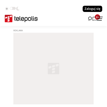
Zaloguj się
11