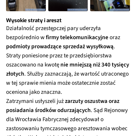
Wysokie straty i areszt
Działalność przestępczej pary uderzyła
bezpośrednio w
firmy telekomunikacyjne
oraz
podmioty prowadzące sprzedaż wysyłkową
.
Straty poniesione przez te przedsiębiorstwa
oszacowano na kwotę
nie mniejszą niż 340 tysięcy
złotych
. Służby zaznaczają, że wartość utraconego
w tej sprawie mienia może ostatecznie zostać
oceniona jako znaczna.
Zatrzymani usłyszeli już
zarzuty oszustwa oraz
posiadania środków odurzających
. Sąd Rejonowy
dla Wrocławia Fabrycznej zdecydował o
zastosowaniu tymczasowego aresztowania wobec
42-latka. Wobec 44-letniej kobiety zastosowano z