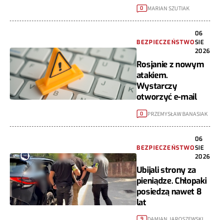
MARIAN SZUTIAK
0
06
BEZPIECZEŃSTWO
SIE
2026
Rosjanie z nowym
atakiem.
Wystarczy
otworzyć e-mail
PRZEMYSŁAW BANASIAK
0
06
BEZPIECZEŃSTWO
SIE
2026
Ubijali strony za
pieniądze. Chłopaki
posiedzą nawet 8
lat
DAMIAN JAROSZEWSKI
9