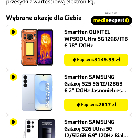
REKLAMA
Wybrane okazje dla Ciebie
Smartfon OUKITEL
WP500 Ultra 5G 12GB/1TB
6.78" 120Hz
Pomarańczowy
3149.99 zł
Kup teraz
Smartfon SAMSUNG
Galaxy S25 5G 12/128GB
6.2" 120Hz Jasnoniebieski
SM-S931 EU
2617 zł
Kup teraz
Smartfon SAMSUNG
Galaxy S26 Ultra 5G
12/512GB 6.9" 120Hz Biały