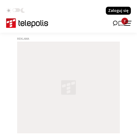
Zaloguj się
7