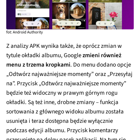
fot: Android Authority
Z analizy APK wynika także, że oprócz zmian w
tytule okładki albumu, Google
zmieni również
menu z trzema kropkami
. Do menu dodano opcje
„Odtwórz najważniejsze momenty” oraz „Przesyłaj
na”. Przycisk „Odtwórz najważniejsze momenty”
będzie też widoczny w prawym górnym rogu
okładki. Są też inne, drobne zmiany – funkcja
sortowania z głównego widoku albumu została
usunięta i teraz dostępna będzie wyłącznie
podczas edycji albumu. Przycisk komentarzy
przesunięto na dolny pasek aplikacji. Na tym się