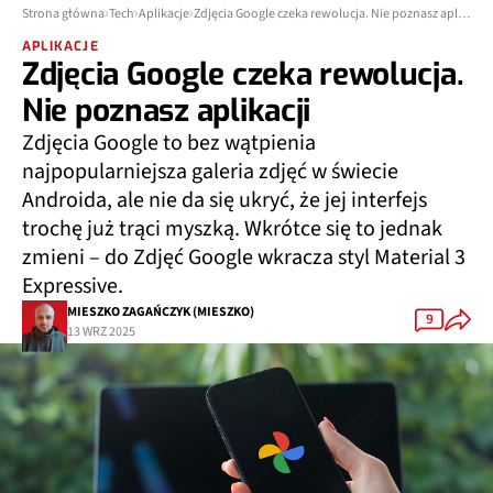
Strona główna
Tech
Aplikacje
Zdjęcia Google czeka rewolucja. Nie poznasz aplikacji
APLIKACJE
Zdjęcia Google czeka rewolucja.
Nie poznasz aplikacji
Zdjęcia Google to bez wątpienia
najpopularniejsza galeria zdjęć w świecie
Androida, ale nie da się ukryć, że jej interfejs
trochę już trąci myszką. Wkrótce się to jednak
zmieni – do Zdjęć Google wkracza styl Material 3
Expressive.
MIESZKO ZAGAŃCZYK (MIESZKO)
9
13 WRZ 2025