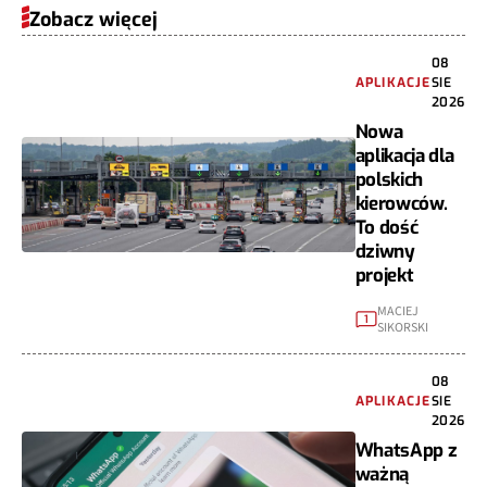
Zobacz więcej
08
APLIKACJE
SIE
2026
Nowa
aplikacja dla
polskich
kierowców.
To dość
dziwny
projekt
MACIEJ
1
SIKORSKI
08
APLIKACJE
SIE
2026
WhatsApp z
ważną