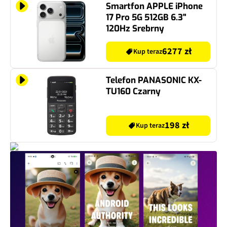
Smartfon APPLE iPhone
17 Pro 5G 512GB 6.3"
120Hz Srebrny
6277 zł
Kup teraz
Telefon PANASONIC KX-
TU160 Czarny
198 zł
Kup teraz