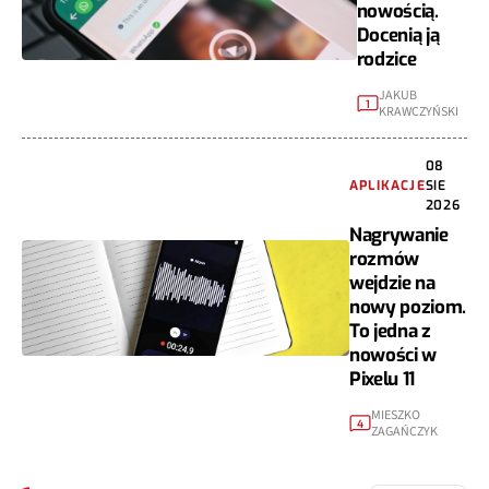
nowością.
Docenią ją
rodzice
JAKUB
1
KRAWCZYŃSKI
08
APLIKACJE
SIE
2026
Nagrywanie
rozmów
wejdzie na
nowy poziom.
To jedna z
nowości w
Pixelu 11
MIESZKO
4
ZAGAŃCZYK