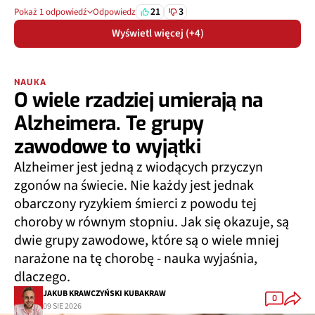
21
3
Pokaż 1 odpowiedź
Odpowiedz
Wyświetl więcej (+4)
NAUKA
O wiele rzadziej umierają na
Alzheimera. Te grupy
zawodowe to wyjątki
Alzheimer jest jedną z wiodących przyczyn
zgonów na świecie. Nie każdy jest jednak
obarczony ryzykiem śmierci z powodu tej
choroby w równym stopniu. Jak się okazuje, są
dwie grupy zawodowe, które są o wiele mniej
narażone na tę chorobę - nauka wyjaśnia,
dlaczego.
JAKUB KRAWCZYŃSKI KUBAKRAW
0
09 SIE 2026