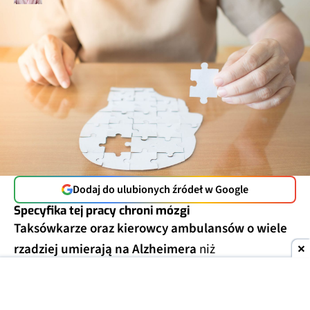
Dodaj do ulubionych źródeł w Google
Specyfika tej pracy chroni mózgi
Taksówkarze oraz kierowcy ambulansów o wiele
rzadziej umierają na Alzheimera
niż
przedstawiciele innych grup zawodowych. Tak
wynika z analizy aktów zgonu 9 milionów
mieszkańców USA, którą opublikowano w 2024 r.