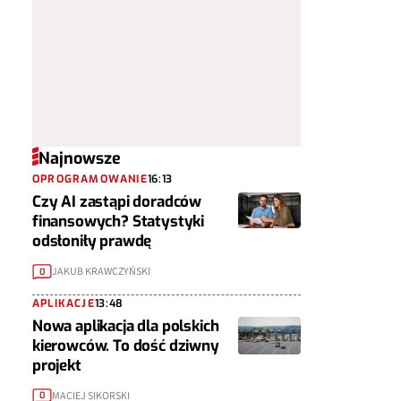
Najnowsze
OPROGRAMOWANIE
16:13
Czy AI zastąpi doradców
finansowych? Statystyki
odsłoniły prawdę
JAKUB KRAWCZYŃSKI
0
APLIKACJE
13:48
Nowa aplikacja dla polskich
kierowców. To dość dziwny
projekt
MACIEJ SIKORSKI
0