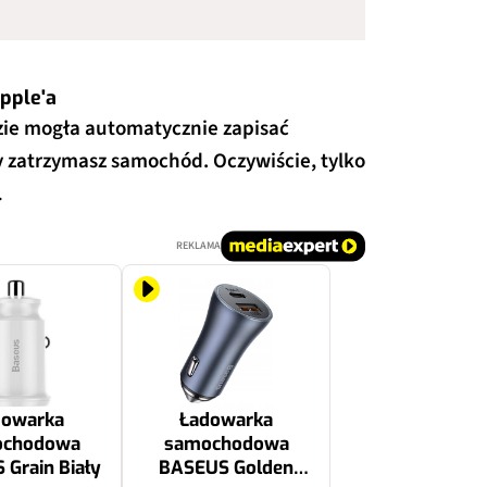
pple'a
zie mogła automatycznie zapisać
y zatrzymasz samochód. Oczywiście, tylko
.
REKLAMA
dowarka
Ładowarka
ochodowa
samochodowa
Grain Biały
BASEUS Golden