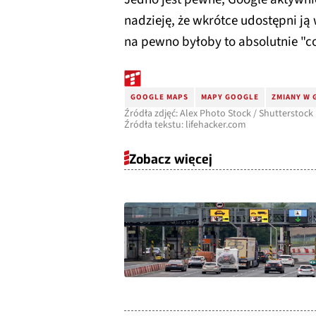
nadzieję, że wkrótce udostępni ją
na pewno byłoby to absolutnie "c
GOOGLE MAPS
MAPY GOOGLE
ZMIANY W 
Źródła zdjęć: Alex Photo Stock / Shutterstock
Źródła tekstu: lifehacker.com
Zobacz więcej