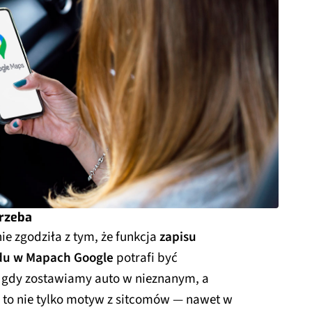
trzeba
ie zgodziła z tym, że funkcja
zapisu
zdu w Mapach Google
potrafi być
 gdy zostawiamy auto w nieznanym, a
I to nie tylko motyw z sitcomów — nawet w