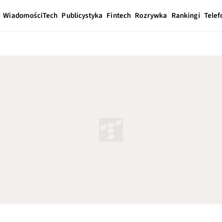
Wiadomości
Tech
Publicystyka
Fintech
Rozrywka
Rankingi
Telef