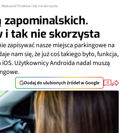
 Większość Polaków i tak nie skorzysta
 zapominalskich.
i tak nie skorzysta
ie zapisywać nasze miejsca parkingowe na
daje nam się, że już coś takiego było, funkcja,
na iOS. Użytkownicy Androida nadal muszą
kingowe.
Dodaj do ulubionych źródeł w Google
0