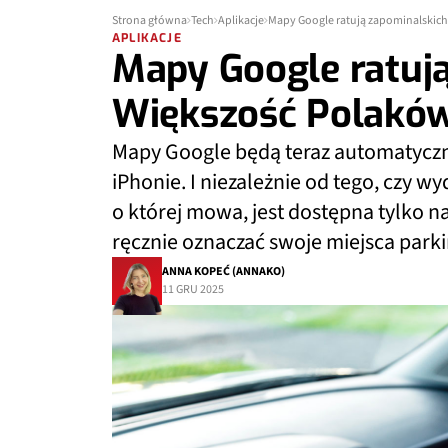
Strona główna
Tech
Aplikacje
Mapy Google ratują zapominalskich.
APLIKACJE
Mapy Google ratują
Większość Polaków 
Mapy Google będą teraz automatyczn
iPhonie. I niezależnie od tego, czy wy
o której mowa, jest dostępna tylko 
ręcznie oznaczać swoje miejsca par
ANNA KOPEĆ (ANNAKO)
11 GRU 2025