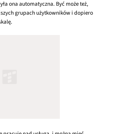
 była ona automatyczna. Być może też,
jszych grupach użytkowników i dopiero
skalę.
e pracuje nad usługą, i można mieć