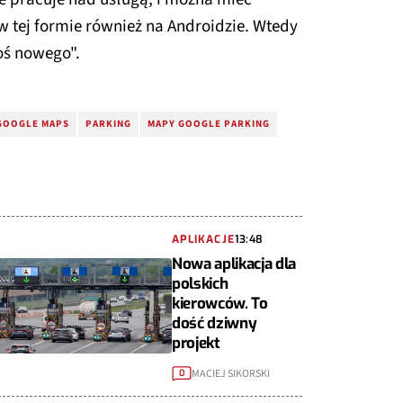
 w tej formie również na Androidzie. Wtedy
oś nowego".
GOOGLE MAPS
PARKING
MAPY GOOGLE PARKING
APLIKACJE
13:48
Nowa aplikacja dla
polskich
kierowców. To
dość dziwny
projekt
MACIEJ SIKORSKI
0