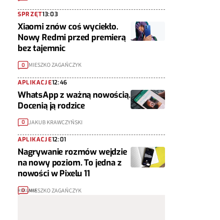
SPRZĘT
13:03
Xiaomi znów coś wyciekło.
Nowy Redmi przed premierą
bez tajemnic
MIESZKO ZAGAŃCZYK
0
APLIKACJE
12:46
WhatsApp z ważną nowością.
Docenią ją rodzice
JAKUB KRAWCZYŃSKI
0
APLIKACJE
12:01
Nagrywanie rozmów wejdzie
na nowy poziom. To jedna z
nowości w Pixelu 11
MIESZKO ZAGAŃCZYK
0