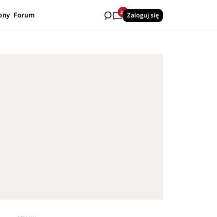
29
ony
Forum
Zaloguj się