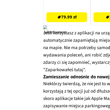
Contactor Pro 40W
Niebieski
79.99 zł
22.9 zł
79.99 zł
Jeśli korzystasz z aplikacji na ur
automatycznie zapamiętają miejsc
na mapie. Nie ma potrzeby samodz
wydawania poleceń, ani robić zdję
zdarzy ci się zapomnieć, wystarczy
"Zaparkowałeś tutaj".
Zamieszanie odnośnie do nowej 
Niektórzy twierdzą, że nie jest to
korzystają z tej opcji już od dłużs
skoro aplikacje takie jak Apple M
zapisywanie miejsca parkingoweg