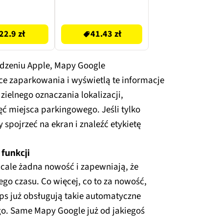
Contactor Pro 40W
Szary + kabel USB-C
41.43 zł
1m Czarny
22.9 zł
41.43 zł
ządzeniu Apple, Mapy Google
e zaparkowania i wyświetlą te informacje
ielnego oznaczania lokalizacji,
ć miejsca parkingowego. Jeśli tylko
 spojrzeć na ekran i znaleźć etykietę
funkcji
 wcale żadna nowość i zapewniają, że
zego czasu. Co więcej, co to za nowość,
aps już obsługują takie automatyczne
o. Same Mapy Google już od jakiegoś