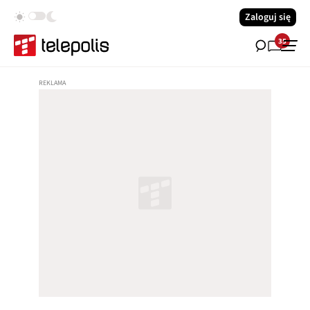
Zaloguj się
35