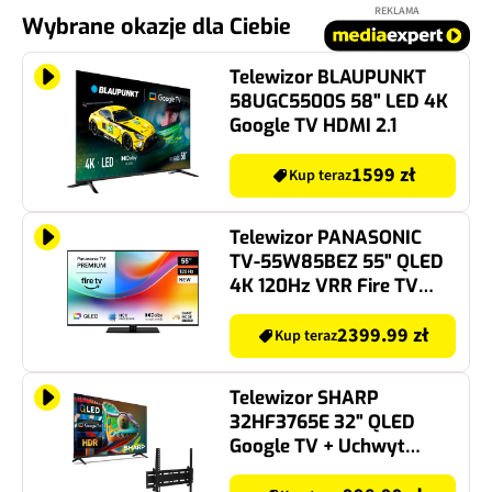
REKLAMA
Wybrane okazje dla Ciebie
Telewizor BLAUPUNKT
58UGC5500S 58" LED 4K
Google TV HDMI 2.1
1599 zł
Kup teraz
Telewizor PANASONIC
TV-55W85BEZ 55" QLED
4K 120Hz VRR Fire TV
Dolby Vision Dolby
Atmos HDMI 2.1
2399.99 zł
Kup teraz
Telewizor SHARP
32HF3765E 32" QLED
Google TV + Uchwyt
GOTZE & JENSEN do TV