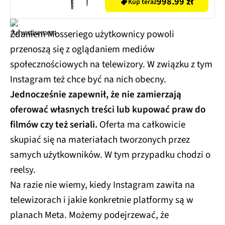
32-55 cali TM3540T
998.99 zł
Kup teraz
uchylny regulowany w
pionie Czarny
Zdaniem Mosseriego użytkownicy powoli
przenoszą się z oglądaniem mediów
społecznościowych na telewizory. W związku z tym
Instagram też chce być na nich obecny.
Jednocześnie zapewnił, że nie zamierzają
oferować własnych treści lub kupować praw do
filmów czy też seriali.
Oferta ma całkowicie
skupiać się na materiałach tworzonych przez
samych użytkowników. W tym przypadku chodzi o
reelsy.
Na razie nie wiemy, kiedy Instagram zawita na
telewizorach i jakie konkretnie platformy są w
planach Meta. Możemy podejrzewać, że