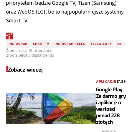
priorytetem będzie Google TV, Tizen (Samsung)
oraz WebOS (LG), bo to najpopularniejsze systemy
Smart TV.
INSTAGRAM
SMART TV
INSTAGRAM REELS
TELEWIZORY
META
Źródła zdjęć: Shutterstock
Źródła tekstu: digitaltrends
Zobacz więcej
APLIKACJE
17:29
Google Play:
Za darmo gry
i aplikacje o
wartości
ponad 228
złotych
PATRYCJA