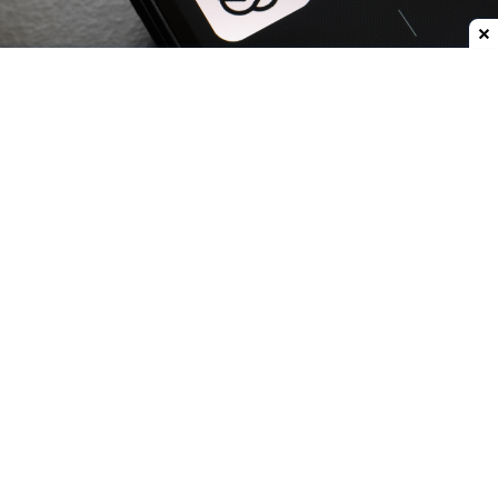
Dodaj do ulubionych źródeł w Google
OpenAI
zwiększa możliwości
ChatGPT.
Darmowi
użytkownicy oraz abonenci najtańszego planu Go
już w przyszłym tygodniu otrzymają
nielimitowany dostęp do rozmów tekstowych.
Znikną więc ograniczenia dla zwykłych
wiadomości, które obecnie mogą przerywać
dłuższe konwersacje.