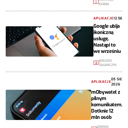
1
KORBA
APLIKACJE
12:56
Google ubija
ikoniczną
usługę.
Nastąpi to
we wrześniu
MIESZKO
0
ZAGAŃCZYK
05 SIE
APLIKACJE
2026
mObywatel z
pilnym
komunikatem.
Dotknie 12
mln osób
DAMIAN