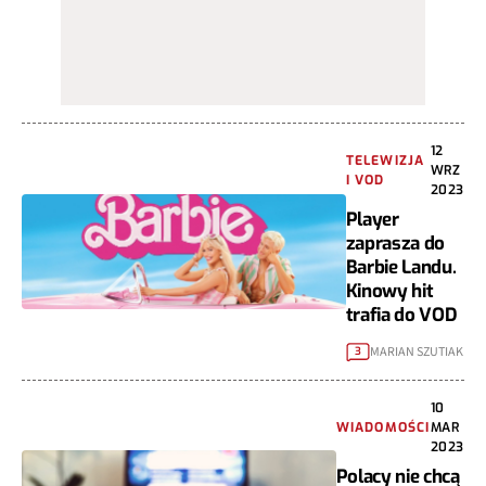
12
TELEWIZJA
WRZ
I VOD
2023
Player
zaprasza do
Barbie Landu.
Kinowy hit
trafia do VOD
MARIAN SZUTIAK
3
10
WIADOMOŚCI
MAR
2023
Polacy nie chcą