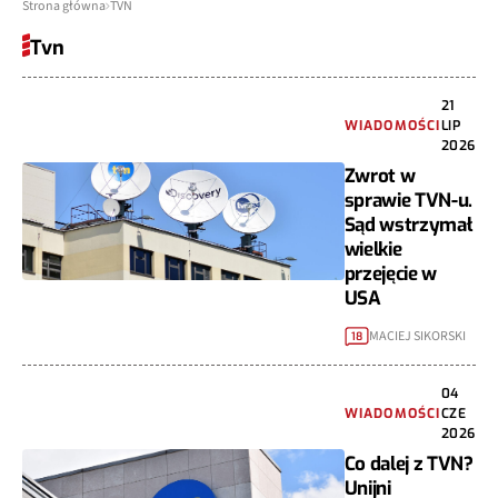
Strona główna
TVN
Tvn
21
WIADOMOŚCI
LIP
2026
Zwrot w
sprawie TVN-u.
Sąd wstrzymał
wielkie
przejęcie w
USA
MACIEJ SIKORSKI
18
04
WIADOMOŚCI
CZE
2026
Co dalej z TVN?
Unijni