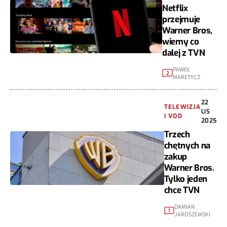
Netflix
przejmuje
Warner Bros,
wiemy co
dalej z TVN
PAWEŁ
2
MARETYCZ
22
TELEWIZJA
LIS
I VOD
2025
Trzech
chętnych na
zakup
Warner Bros.
Tylko jeden
chce TVN
DAMIAN
1
JAROSZEWSKI