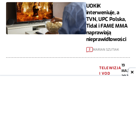
UOKiK
interweniuje, a
TVN, UPC Polska,
Tidal i FAME MMA
naprawiają
nieprawidłowości
MARIAN SZUTIAK
2
19
TELEWIZJA
MAJ
I VOD
2021
Cyfrowa
telewizja
naziemna w
Polsce
przejdzie na
standard
DVB-
T2/HEVC