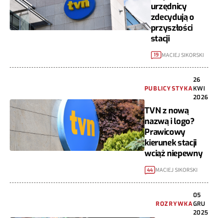
urzędnicy
zdecydują o
przyszłości
stacji
MACIEJ SIKORSKI
19
26
PUBLICYSTYKA
KWI
2026
TVN z nową
nazwą i logo?
Prawicowy
kierunek stacji
wciąż niepewny
MACIEJ SIKORSKI
44
05
ROZRYWKA
GRU
2025