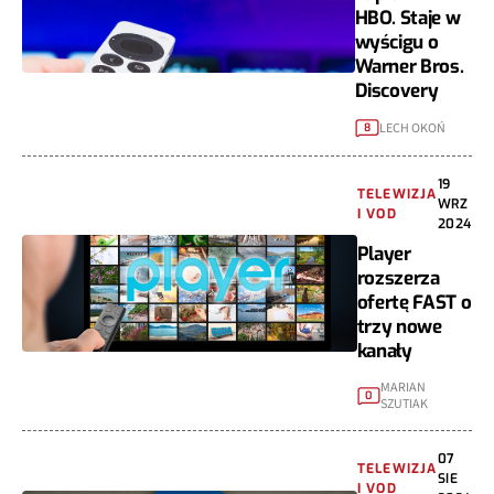
HBO. Staje w
wyścigu o
Warner Bros.
Discovery
LECH OKOŃ
8
19
TELEWIZJA
WRZ
I VOD
2024
Player
rozszerza
ofertę FAST o
trzy nowe
kanały
MARIAN
0
SZUTIAK
07
TELEWIZJA
SIE
I VOD