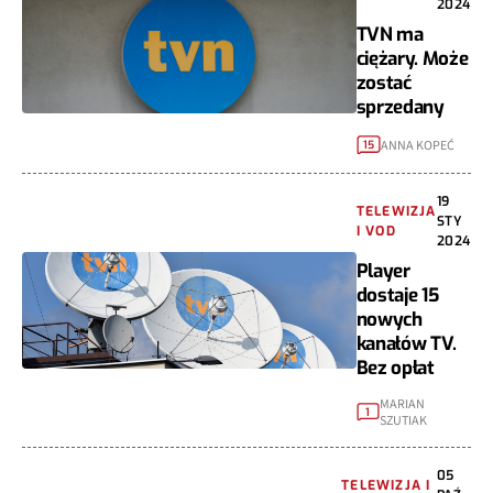
2024
TVN ma
ciężary. Może
zostać
sprzedany
ANNA KOPEĆ
15
19
TELEWIZJA
STY
I VOD
2024
Player
dostaje 15
nowych
kanałów TV.
Bez opłat
MARIAN
1
SZUTIAK
05
TELEWIZJA I