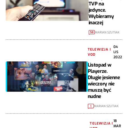
TVP na
jedynce.
Wybieramy
inaczej
MARIAN SZUTIAK
58
04
TELEWIZJA I
LIS
VOD
2022
Listopad w
Playerze.
Długie jesienne
wieczory nie
muszą być
nudne
MARIAN SZUTIAK
1
18
TELEWIZJA I
MAR