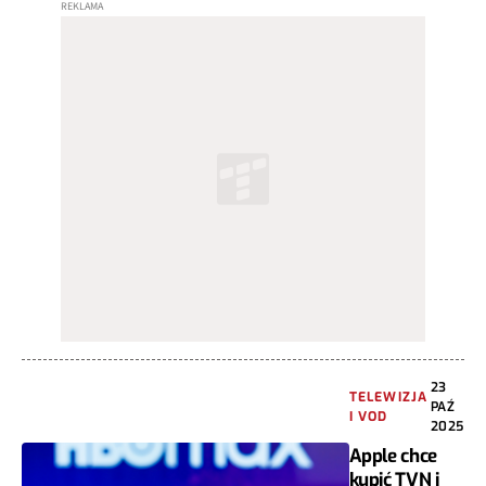
23
TELEWIZJA
PAŹ
I VOD
2025
Apple chce
kupić TVN i