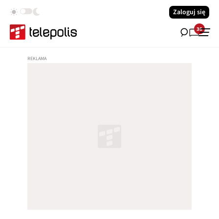
Zaloguj się
38