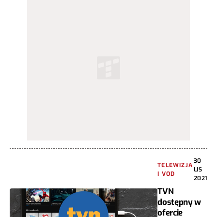
30
TELEWIZJA
LIS
I VOD
2021
TVN
dostępny w
ofercie