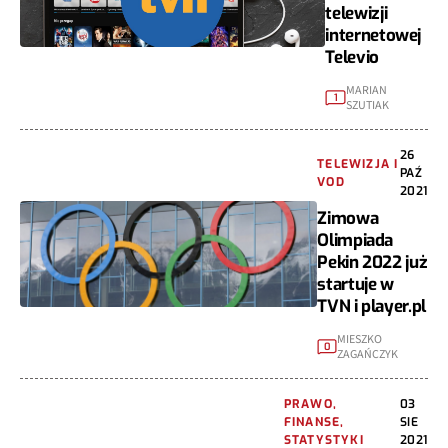
telewizji
internetowej
Televio
MARIAN
1
SZUTIAK
26
TELEWIZJA I
PAŹ
VOD
2021
Zimowa
Olimpiada
Pekin 2022 już
startuje w
TVN i player.pl
MIESZKO
0
ZAGAŃCZYK
PRAWO,
03
FINANSE,
SIE
STATYSTYKI
2021