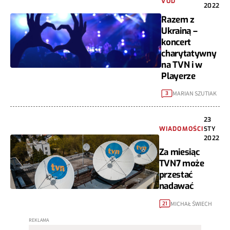
VOD
2022
Razem z
Ukrainą –
koncert
charytatywny
na TVN i w
Playerze
MARIAN SZUTIAK
3
23
WIADOMOŚCI
STY
2022
Za miesiąc
TVN7 może
przestać
nadawać
MICHAŁ ŚWIECH
21