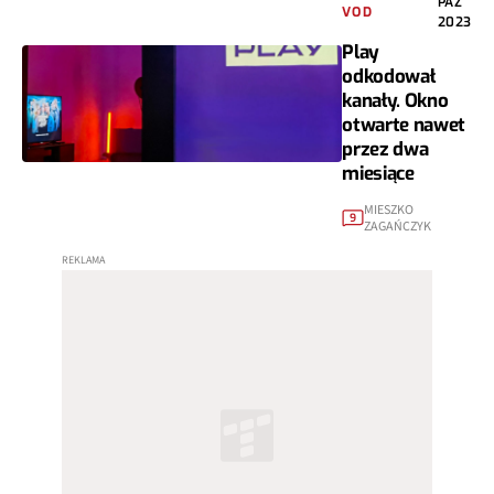
PAŹ
VOD
2023
Play
odkodował
kanały. Okno
otwarte nawet
przez dwa
miesiące
MIESZKO
9
ZAGAŃCZYK