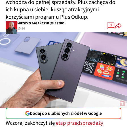
wchodzą do pełnej sprzedaży. Plus zachęca do
ich kupna u siebie, kusząc atrakcyjnymi
korzyściami programu Plus Odkup.
MIESZKO ZAGAŃCZYK (MIESZKO)
0
15:34
Dodaj do ulubionych źródeł w Google
Wczoraj zakończył się
etap przedsprzedaży