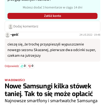
Możesz dodać 3 komentarze w ciągu 14 dni
Załóż konto
Dodaj komentarz
~gość
24 LIS 2022 · 19:48
cieszę się, że trochę przyspieszyli wypuszczenie
nowego sezonu Skazanej, pierwsze dwa odcinki super,
czekam na jutrzejszy
0
0
Odpowiedz
WIADOMOŚCI
Nowe Samsungi kilka stówek
taniej. Tak to się może opłacić
Najnowsze smartfony i smartwatche Samsunga