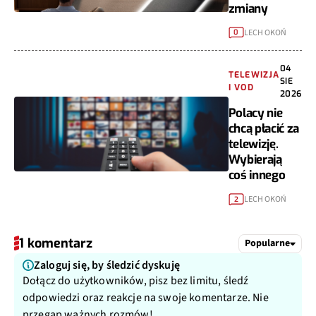
zmiany
LECH OKOŃ
0
04
TELEWIZJA
SIE
I VOD
2026
Polacy nie
chcą płacić za
telewizję.
Wybierają
coś innego
LECH OKOŃ
2
1 komentarz
Popularne
Zaloguj się, by śledzić dyskuję
Dołącz do użytkowników, pisz bez limitu, śledź
odpowiedzi oraz reakcje na swoje komentarze. Nie
przegap ważnych rozmów!