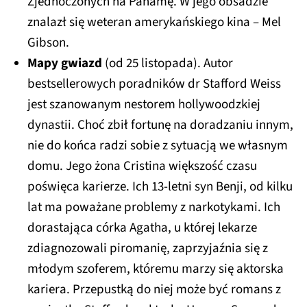
Zjednoczonych na Panamę. W jego obsadzie
znalazł się weteran amerykańskiego kina – Mel
Gibson.
Mapy gwiazd
(od 25 listopada). Autor
bestsellerowych poradników dr Stafford Weiss
jest szanowanym nestorem hollywoodzkiej
dynastii. Choć zbił fortunę na doradzaniu innym,
nie do końca radzi sobie z sytuacją we własnym
domu. Jego żona Cristina większość czasu
poświęca karierze. Ich 13-letni syn Benji, od kilku
lat ma poważane problemy z narkotykami. Ich
dorastająca córka Agatha, u której lekarze
zdiagnozowali piromanię, zaprzyjaźnia się z
młodym szoferem, któremu marzy się aktorska
kariera. Przepustką do niej może być romans z