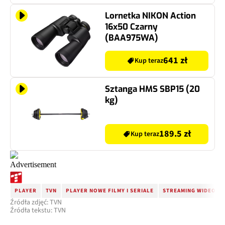
Lornetka NIKON Action
16x50 Czarny
(BAA975WA)
641 zł
Kup teraz
Sztanga HMS SBP15 (20
kg)
189.5 zł
Kup teraz
PLAYER
TVN
PLAYER NOWE FILMY I SERIALE
STREAMING WIDEO
Źródła zdjęć: TVN
Źródła tekstu: TVN