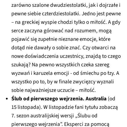
zarówno szalone dwudziestolatki, jak i dojrzałe i
pewne siebie czterdziestolatki. Jedno jest pewne
– na greckiej wyspie chodzi tylko o miłość. A gdy
serce zaczyna górować nad rozumem, mogą
pojawić się zupełnie nieznane emocje, które
dotąd nie dawały o sobie znać. Czy otwarci na
nowe doświadczenia uczestnicy, znajdą to czego
szukają? Na pewno wszystkich czeka szereg
wyzwań i karuzela emocji - od śmiechu po łzy. A
wszystko po to, by w finale zwycięzcy wyznali
sobie najważniejsze uczucie – miłość.
Ślub od pierwszego wejrzenia. Australia
(od
15 listopada). W listopadzie fani tytułu zobaczą
7. sezon australijskiej wersji „Ślubu od
pierwszego wejrzenia”. Eksperci za pomocą