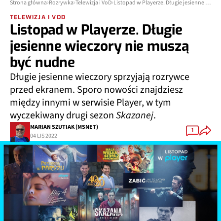
Strona główna
Rozrywka
Telewizja i VoD
Listopad w Playerze. Długie jesienne wieczory nie muszą być nudne
TELEWIZJA I VOD
Listopad w Playerze. Długie
jesienne wieczory nie muszą
być nudne
Długie jesienne wieczory sprzyjają rozrywce
przed ekranem. Sporo nowości znajdziesz
między innymi w serwisie Player, w tym
wyczekiwany drugi sezon
Skazanej
.
MARIAN SZUTIAK (MSNET)
1
04 LIS 2022