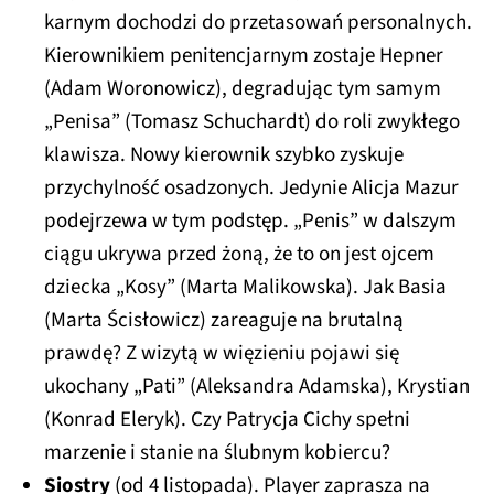
karnym dochodzi do przetasowań personalnych.
Kierownikiem penitencjarnym zostaje Hepner
(Adam Woronowicz), degradując tym samym
„Penisa” (Tomasz Schuchardt) do roli zwykłego
klawisza. Nowy kierownik szybko zyskuje
przychylność osadzonych. Jedynie Alicja Mazur
podejrzewa w tym podstęp. „Penis” w dalszym
ciągu ukrywa przed żoną, że to on jest ojcem
dziecka „Kosy” (Marta Malikowska). Jak Basia
(Marta Ścisłowicz) zareaguje na brutalną
prawdę? Z wizytą w więzieniu pojawi się
ukochany „Pati” (Aleksandra Adamska), Krystian
(Konrad Eleryk). Czy Patrycja Cichy spełni
marzenie i stanie na ślubnym kobiercu?
Siostry
(od 4 listopada). Player zaprasza na