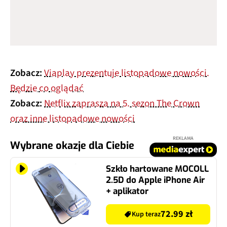
Zobacz:
Viaplay prezentuje listopadowe nowości.
Będzie co oglądać
Zobacz:
Netflix zaprasza na 5. sezon The Crown
oraz inne listopadowe nowości
REKLAMA
Wybrane okazje dla Ciebie
Szkło hartowane MOCOLL
2.5D do Apple iPhone Air
+ aplikator
72.99 zł
Kup teraz