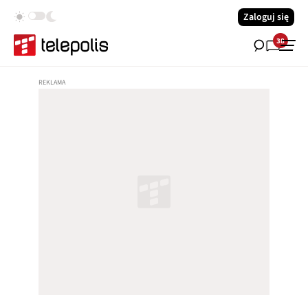
Zaloguj się
38