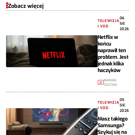
Zobacz więcej
06
TELEWIZJA
SIE
I VOD
2026
Netflix w
końcu
naprawił ten
problem. Jest
jednak kilka
haczyków
MARIAN
0
SZUTIAK
05
TELEWIZJA
SIE
I VOD
2026
Masz takiego
Samsunga?
Szykuj się na