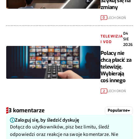
Szykuj się na
zmiany
LECH OKOŃ
0
04
TELEWIZJA
SIE
I VOD
2026
Polacy nie
chcą płacić za
telewizję.
Wybierają
coś innego
LECH OKOŃ
2
3 komentarze
Popularne
Zaloguj się, by śledzić dyskuję
Dołącz do użytkowników, pisz bez limitu, śledź
odpowiedzi oraz reakcje na swoje komentarze. Nie