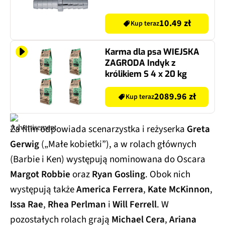
10.49 zł
Kup teraz
Karma dla psa WIEJSKA
ZAGRODA Indyk z
królikiem S 4 x 20 kg
2089.96 zł
Kup teraz
Za film odpowiada scenarzystka i reżyserka
Greta
Gerwig
(„Małe kobietki”), a w rolach głównych
(Barbie i Ken) występują nominowana do Oscara
Margot Robbie
oraz
Ryan Gosling
. Obok nich
występują także
America Ferrera
,
Kate McKinnon
,
Issa Rae
,
Rhea Perlman
i
Will Ferrell
. W
pozostałych rolach grają
Michael Cera
,
Ariana