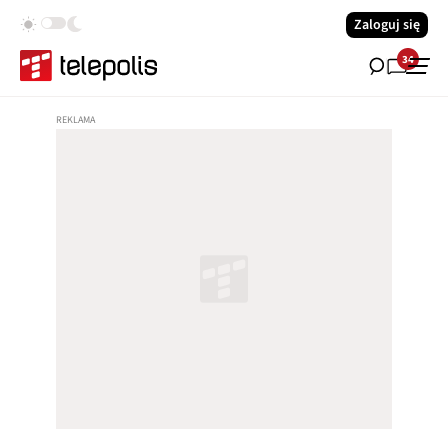
Zaloguj się
34