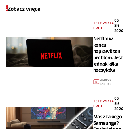
Zobacz więcej
06
TELEWIZJA
SIE
I VOD
2026
Netflix w
końcu
naprawił ten
problem. Jest
jednak kilka
haczyków
MARIAN
0
SZUTIAK
05
TELEWIZJA
SIE
I VOD
2026
Masz takiego
Samsunga?