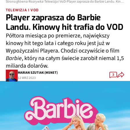
Strona główna
Rozrywka
Telewizja i VoD
Player zaprasza do Barbie Landu. Kinowy hit trafia do VOD
TELEWIZJA I VOD
Player zaprasza do Barbie
Landu. Kinowy hit trafia do VOD
Półtora miesiąca po premierze, największy
kinowy hit tego lata i całego roku jest już w
Wypożyczalni Playera. Chodzi oczywiście o film
Barbie
, który na całym świecie zarobił niemal 1,5
miliarda dolarów.
MARIAN SZUTIAK (MSNET)
3
12 WRZ 2023