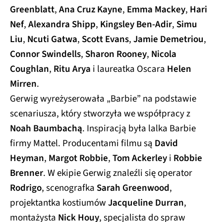
Greenblatt
,
Ana Cruz Kayne
,
Emma Mackey
,
Hari
Nef
,
Alexandra Shipp
,
Kingsley Ben-Adir
,
Simu
Liu
,
Ncuti Gatwa
,
Scott Evans
,
Jamie Demetriou
,
Connor Swindells
,
Sharon Rooney
,
Nicola
Coughlan
,
Ritu Arya
i laureatka Oscara
Helen
Mirren
.
Gerwig wyreżyserowała „Barbie” na podstawie
scenariusza, który stworzyła we współpracy z
Noah Baumbachą
. Inspiracją była lalka Barbie
firmy Mattel. Producentami filmu są
David
Heyman
,
Margot Robbie
,
Tom Ackerley
i
Robbie
Brenner
. W ekipie Gerwig znaleźli się operator
Rodrigo
, scenografka
Sarah Greenwood
,
projektantka kostiumów
Jacqueline Durran
,
montażysta
Nick Houy
, specjalista do spraw