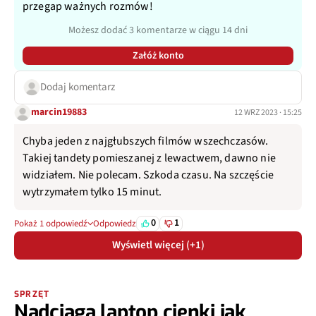
przegap ważnych rozmów!
Możesz dodać 3 komentarze w ciągu 14 dni
Załóż konto
Dodaj komentarz
marcin19883
12 WRZ 2023 · 15:25
Chyba jeden z najgłubszych filmów wszechczasów.
Takiej tandety pomieszanej z lewactwem, dawno nie
widziałem. Nie polecam. Szkoda czasu. Na szczęście
wytrzymałem tylko 15 minut.
0
1
Pokaż 1 odpowiedź
Odpowiedz
Wyświetl więcej (+1)
SPRZĘT
Nadciąga laptop cienki jak