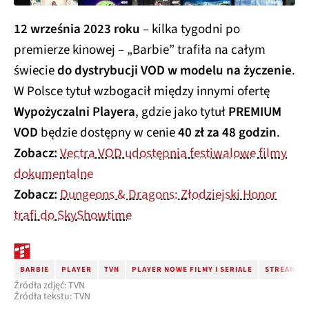
12 września 2023 roku
– kilka tygodni po
premierze kinowej – „Barbie” trafiła na całym
świecie
do dystrybucji VOD w modelu na życzenie
.
W Polsce tytuł wzbogacił między innymi ofertę
Wypożyczalni Playera
, gdzie jako tytuł
PREMIUM
VOD
będzie dostępny w cenie
40 zł za 48 godzin
.
Zobacz:
Vectra VOD udostępnia festiwalowe filmy
dokumentalne
Zobacz:
Dungeons & Dragons: Złodziejski Honor
trafi do SkyShowtime
BARBIE
PLAYER
TVN
PLAYER NOWE FILMY I SERIALE
STREAMING
Źródła zdjęć: TVN
Źródła tekstu: TVN