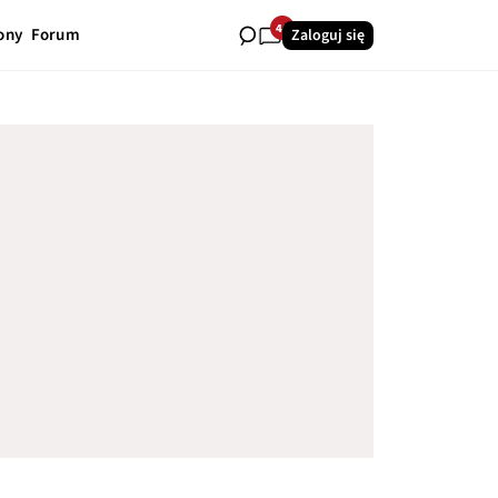
40
ony
Forum
Zaloguj się