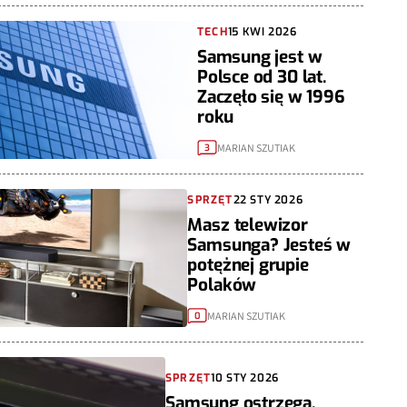
TECH
15 KWI 2026
Samsung jest w
Polsce od 30 lat.
Zaczęło się w 1996
roku
MARIAN SZUTIAK
3
SPRZĘT
22 STY 2026
Masz telewizor
Samsunga? Jesteś w
potężnej grupie
Polaków
MARIAN SZUTIAK
0
SPRZĘT
10 STY 2026
Samsung ostrzega.