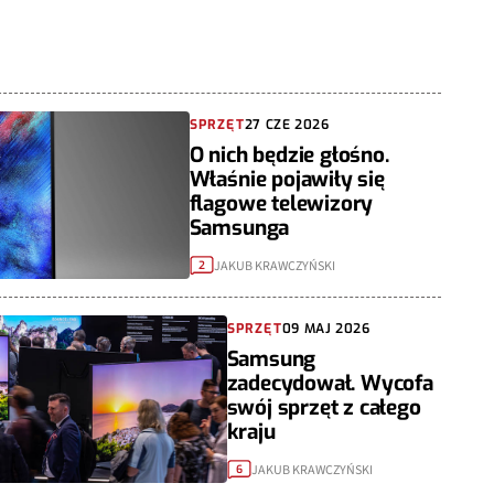
SPRZĘT
27 CZE 2026
O nich będzie głośno.
Właśnie pojawiły się
flagowe telewizory
Samsunga
JAKUB KRAWCZYŃSKI
2
SPRZĘT
09 MAJ 2026
Samsung
zadecydował. Wycofa
swój sprzęt z całego
kraju
JAKUB KRAWCZYŃSKI
6