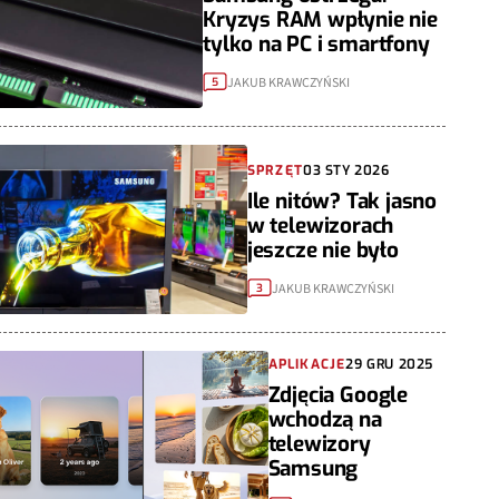
Kryzys RAM wpłynie nie
tylko na PC i smartfony
JAKUB KRAWCZYŃSKI
5
SPRZĘT
03 STY 2026
Ile nitów? Tak jasno
w telewizorach
jeszcze nie było
JAKUB KRAWCZYŃSKI
3
APLIKACJE
29 GRU 2025
Zdjęcia Google
wchodzą na
telewizory
Samsung