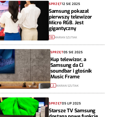
SPRZĘT
12 SIE 2025
Samsung pokazał
pierwszy telewizor
Micro RGB. Jest
gigantyczny
MARIAN SZUTIAK
10
SPRZĘT
05 SIE 2025
Kup telewizor, a
Samsung da Ci
soundbar i głośnik
Music Frame
MARIAN SZUTIAK
2
SPRZĘT
05 LIP 2025
Starsze TV Samsung
dostaną nowe funkcje.