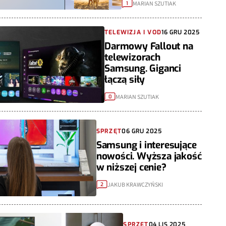
MARIAN SZUTIAK
1
TELEWIZJA I VOD
16 GRU 2025
Darmowy Fallout na
telewizorach
Samsung. Giganci
łączą siły
MARIAN SZUTIAK
0
SPRZĘT
06 GRU 2025
Samsung i interesujące
nowości. Wyższa jakość
w niższej cenie?
JAKUB KRAWCZYŃSKI
2
SPRZĘT
04 LIS 2025