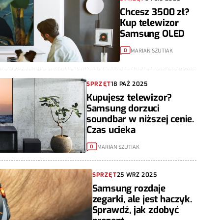
Chcesz 3500 zł?
Kup telewizor
Samsung OLED
MARIAN SZUTIAK
0
SPRZĘT
18 PAŹ 2025
Kupujesz telewizor?
Samsung dorzuci
soundbar w niższej cenie.
Czas ucieka
MARIAN SZUTIAK
0
SPRZĘT
25 WRZ 2025
Samsung rozdaje
zegarki, ale jest haczyk.
Sprawdź, jak zdobyć