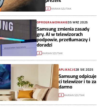
prezent
MARIAN SZUTIAK
2
OPROGRAMOWANIE
05 WRZ 2025
Samsung zmienia zasady
gry. AI w telewizorach
podpowie, przetłumaczy i
doradzi
MARIAN SZUTIAK
2
APLIKACJE
28 SIE 2025
Samsung odpicuje
ci telewizor i to za
darmo
MARIAN SZUTIAK
3