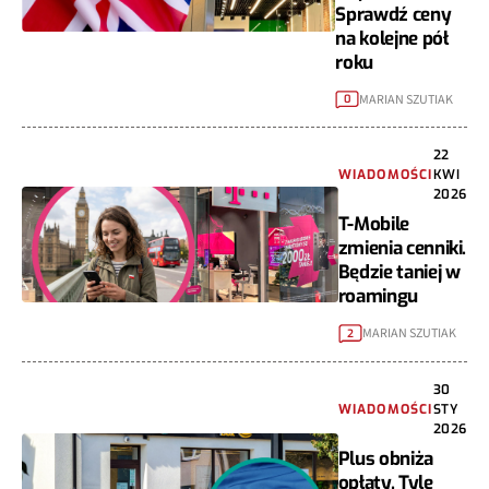
Sprawdź ceny
na kolejne pół
roku
MARIAN SZUTIAK
0
22
WIADOMOŚCI
KWI
2026
T-Mobile
zmienia cenniki.
Będzie taniej w
roamingu
MARIAN SZUTIAK
2
30
WIADOMOŚCI
STY
2026
Plus obniża
opłaty. Tyle