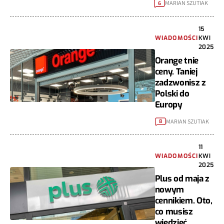
MARIAN SZUTIAK
6
15
WIADOMOŚCI
KWI
2025
Orange tnie
ceny. Taniej
zadzwonisz z
Polski do
Europy
MARIAN SZUTIAK
8
11
WIADOMOŚCI
KWI
2025
Plus od maja z
nowym
cennikiem. Oto,
co musisz
wiedzieć