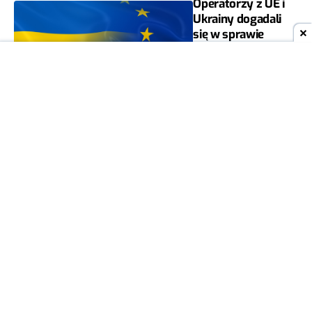
Operatorzy z UE i
Ukrainy dogadali
się w sprawie
roamingu i
połączeń
międzynarodowych
MARIAN SZUTIAK
8
24 LUT
WIADOMOŚCI
2022
T-Mobile wspiera
obywateli
Ukrainy. Będą
darmowe
połączenia i
gigabajty
MARIAN SZUTIAK
14