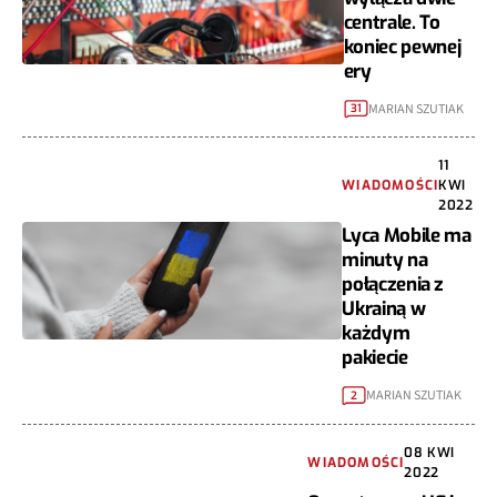
centrale. To
koniec pewnej
ery
MARIAN SZUTIAK
31
11
WIADOMOŚCI
KWI
2022
Lyca Mobile ma
minuty na
połączenia z
Ukrainą w
każdym
pakiecie
MARIAN SZUTIAK
2
08 KWI
WIADOMOŚCI
2022