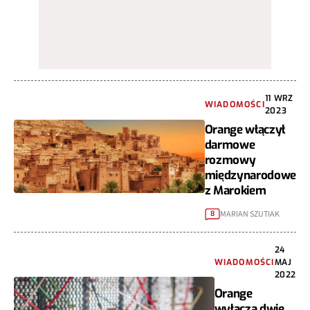
11 WRZ
WIADOMOŚCI
2023
Orange włączył
darmowe
rozmowy
międzynarodowe
z Marokiem
MARIAN SZUTIAK
8
24
WIADOMOŚCI
MAJ
2022
Orange
wyłącza dwie