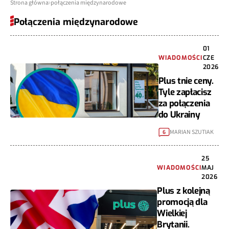
Strona główna
połączenia międzynarodowe
Połączenia międzynarodowe
01
WIADOMOŚCI
CZE
2026
Plus tnie ceny.
Tyle zapłacisz
za połączenia
do Ukrainy
MARIAN SZUTIAK
6
25
WIADOMOŚCI
MAJ
2026
Plus z kolejną
promocją dla
Wielkiej
Brytanii.