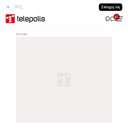
Zaloguj się
13