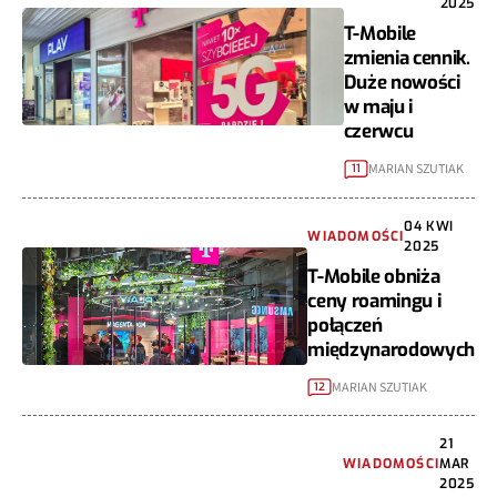
2025
T-Mobile
zmienia cennik.
Duże nowości
w maju i
czerwcu
MARIAN SZUTIAK
11
04 KWI
WIADOMOŚCI
2025
T-Mobile obniża
ceny roamingu i
połączeń
międzynarodowych
MARIAN SZUTIAK
12
21
WIADOMOŚCI
MAR
2025