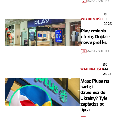
MARIAN SZUTIAK
0
13
WIADOMOŚCI
CZE
2025
Play zmienia
ofertę. Dojdzie
nowy prefiks
MARIAN SZUTIAK
10
30
WIADOMOŚCI
MAJ
2025
Masz Plusa na
kartę i
dzwonisz do
Ukrainy? Tyle
zapłacisz od
lipca