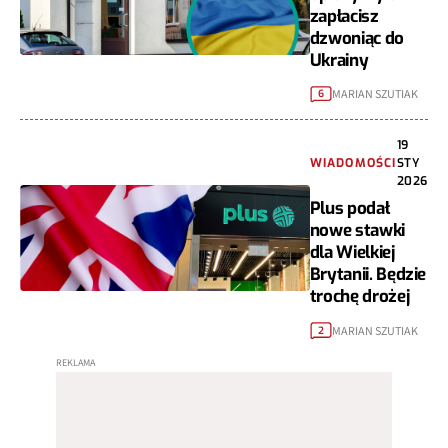
zapłacisz
dzwoniąc do
Ukrainy
MARIAN SZUTIAK
6
19
WIADOMOŚCI
STY
2026
Plus podał
nowe stawki
dla Wielkiej
Brytanii. Będzie
trochę drożej
MARIAN SZUTIAK
2