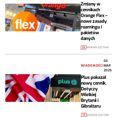
Zmiany w
cennikach
Orange Flex –
nowe zasady
roamingu i
pakietów
danych
MARIAN SZUTIAK
33
03
WIADOMOŚCI
MAR
2025
Plus pokazał
nowy cennik.
Dotyczy
Wielkiej
Brytanii i
Gibraltaru
MARIAN SZUTIAK
13