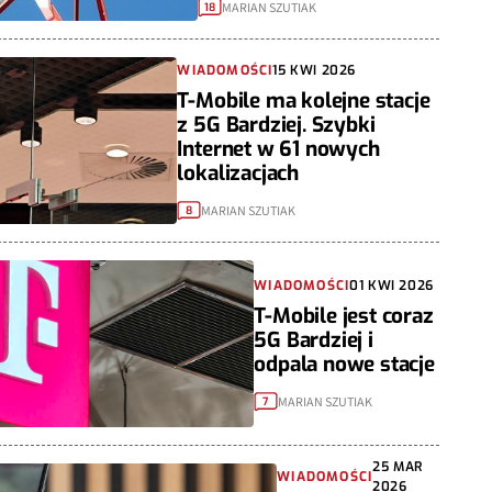
MARIAN SZUTIAK
18
WIADOMOŚCI
15 KWI 2026
T-Mobile ma kolejne stacje
z 5G Bardziej. Szybki
Internet w 61 nowych
lokalizacjach
MARIAN SZUTIAK
8
WIADOMOŚCI
01 KWI 2026
T-Mobile jest coraz
5G Bardziej i
odpala nowe stacje
MARIAN SZUTIAK
7
25 MAR
WIADOMOŚCI
2026