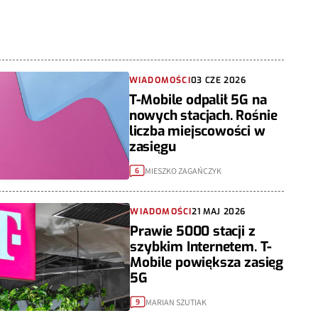
WIADOMOŚCI
03 CZE 2026
T-Mobile odpalił 5G na
nowych stacjach. Rośnie
liczba miejscowości w
zasięgu
MIESZKO ZAGAŃCZYK
6
WIADOMOŚCI
21 MAJ 2026
Prawie 5000 stacji z
szybkim Internetem. T-
Mobile powiększa zasięg
5G
MARIAN SZUTIAK
9