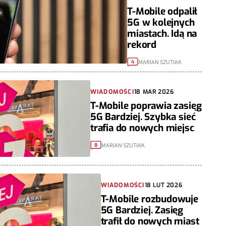
T-Mobile odpalił
5G w kolejnych
miastach. Idą na
rekord
MARIAN SZUTIAK
4
WIADOMOŚCI
18 MAR 2026
T-Mobile poprawia zasięg
5G Bardziej. Szybka sieć
trafia do nowych miejsc
MARIAN SZUTIAK
8
WIADOMOŚCI
18 LUT 2026
T-Mobile rozbudowuje
5G Bardziej. Zasięg
trafił do nowych miast