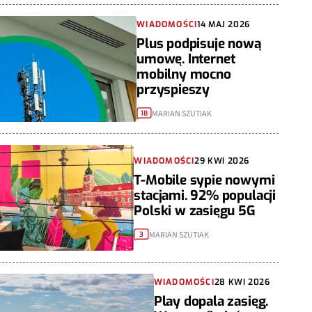
WIADOMOŚCI
14 MAJ 2026
Plus podpisuje nową
umowę. Internet
mobilny mocno
przyspieszy
MARIAN SZUTIAK
18
WIADOMOŚCI
29 KWI 2026
T-Mobile sypie nowymi
stacjami. 92% populacji
Polski w zasięgu 5G
MARIAN SZUTIAK
3
WIADOMOŚCI
28 KWI 2026
Play dopala zasięg.