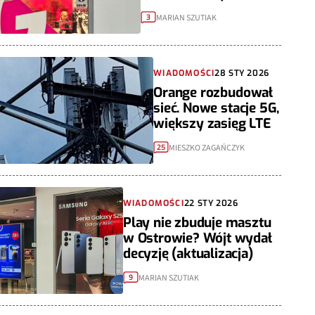
MARIAN SZUTIAK
3
WIADOMOŚCI
28 STY 2026
Orange rozbudował
sieć. Nowe stacje 5G,
większy zasięg LTE
MIESZKO ZAGAŃCZYK
25
WIADOMOŚCI
22 STY 2026
Play nie zbuduje masztu
w Ostrowie? Wójt wydał
decyzję (aktualizacja)
MARIAN SZUTIAK
9