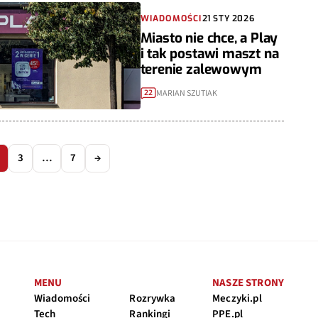
WIADOMOŚCI
21 STY 2026
Miasto nie chce, a Play
i tak postawi maszt na
terenie zalewowym
MARIAN SZUTIAK
22
3
…
7
→
MENU
NASZE STRONY
Wiadomości
Rozrywka
Meczyki.pl
Tech
Rankingi
PPE.pl