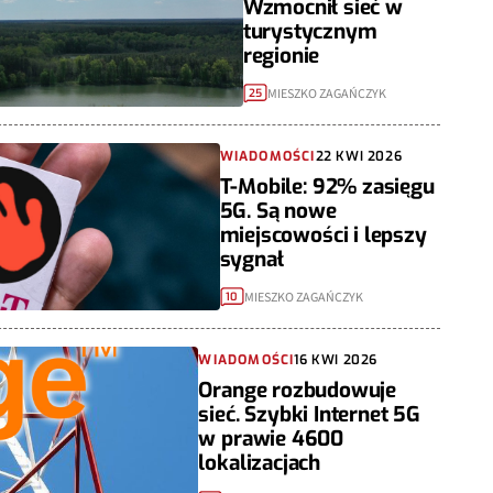
Wzmocnił sieć w
turystycznym
regionie
MIESZKO ZAGAŃCZYK
25
WIADOMOŚCI
22 KWI 2026
T-Mobile: 92% zasięgu
5G. Są nowe
miejscowości i lepszy
sygnał
MIESZKO ZAGAŃCZYK
10
WIADOMOŚCI
16 KWI 2026
Orange rozbudowuje
sieć. Szybki Internet 5G
w prawie 4600
lokalizacjach