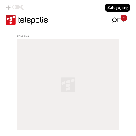
Zaloguj się
7