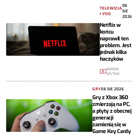
06
TELEWIZJA
SIE
I VOD
2026
Netflix w
końcu
naprawił ten
problem. Jest
jednak kilka
haczyków
MARIAN
0
SZUTIAK
GRY
06 SIE 2026
Gry z Xbox 360
zmierzają na PC,
a płyty z obecnej
generacji
zamienią się w
Game Key Cardy