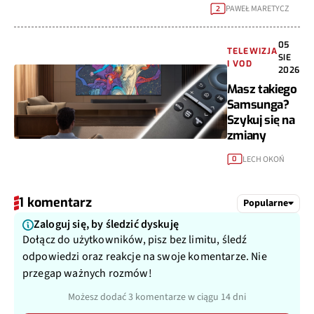
PAWEŁ MARETYCZ
2
05
TELEWIZJA
SIE
I VOD
2026
Masz takiego
Samsunga?
Szykuj się na
zmiany
LECH OKOŃ
0
1 komentarz
Popularne
Zaloguj się, by śledzić dyskuję
Dołącz do użytkowników, pisz bez limitu, śledź
odpowiedzi oraz reakcje na swoje komentarze. Nie
przegap ważnych rozmów!
Możesz dodać 3 komentarze w ciągu 14 dni