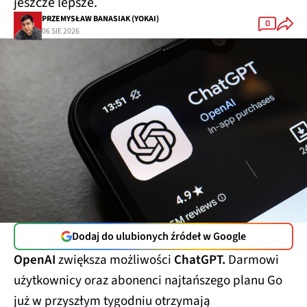
jeszcze lepsze.
PRZEMYSŁAW BANASIAK (YOKAI)
0
06 SIE 2026
Dodaj do ulubionych źródeł w Google
OpenAI
zwiększa możliwości
ChatGPT.
Darmowi
użytkownicy oraz abonenci najtańszego planu Go
już w przyszłym tygodniu otrzymają