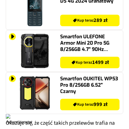
DS 4G 2024 Granatowy
289 zł
Kup teraz
Smartfon ULEFONE
Armor Mini 20 Pro 5G
8/256GB 4.7" 90Hz
Czarny
1499 zł
Kup teraz
Smartfon OUKITEL WP53
Pro 8/256GB 6.52"
Czarny
999 zł
Kup teraz
Okazuje się, że część takich przelewów trafia na