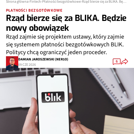
Strona główna
Fintech
Płatności bezgotówkowe
Rząd bierze się za BLIKA. Będzie nowy obowiązek
PŁATNOŚCI BEZGOTÓWKOWE
Rząd bierze się za BLIKA. Będzie
nowy obowiązek
Rząd zajmie się projektem ustawy, który zajmie
się systemem płatności bezgotówkowych BLIK.
Politycy chcą ograniczyć jeden proceder.
DAMIAN JAROSZEWSKI (NER1O)
6
09 CZE 2026