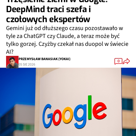
DeepMind traci szefa i
czołowych ekspertów
Gemini już od dłuższego czasu pozostawało w
tyle za ChatGPT czy Claude, a teraz może być
tylko gorzej. Czyżby czekał nas duopol w świecie
AI?
PRZEMYSŁAW BANASIAK (YOKAI)
0
05 SIE 2026