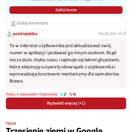
Załóż konto
Dodaj komentarz
polskiejablka
09 CZE 2026 · 15:32
To w interesie użytkownika jest aktualizować swój
numer w aplikacji i podawać go innym osobom. Rząd
ma za dużo chyba czasu i zajmuje się takimi głupotami,
które zdejmują oczywisty obowiązek z użytkownika i
wprowadzają kosztowne mechanizmy dla operatorów.
Brawo.
2
6
Pokaż 4 odpowiedzi
Odpowiedz
Wyświetl więcej (+1)
TECH
Trzęsienie ziemi w Google.