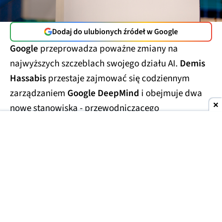
Dodaj do ulubionych źródeł w Google
Google
przeprowadza poważne zmiany na
najwyższych szczeblach swojego działu AI.
Demis
Hassabis
przestaje zajmować się codziennym
zarządzaniem
Google DeepMind
i obejmuje dwa
nowe stanowiska - przewodniczącego
laboratorium oraz
głównego naukowca całego
Alphabetu.