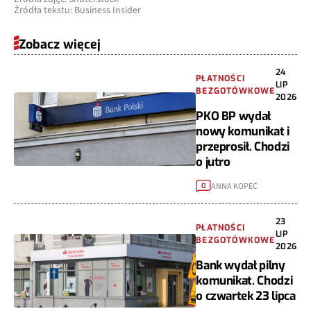
Źródła tekstu: Business Insider
Zobacz więcej
24
PŁATNOŚCI
LIP
BEZGOTÓWKOWE
2026
PKO BP wydał
nowy komunikat i
przeprosił. Chodzi
o jutro
ANNA KOPEĆ
0
23
PŁATNOŚCI
LIP
BEZGOTÓWKOWE
2026
Bank wydał pilny
komunikat. Chodzi
o czwartek 23 lipca