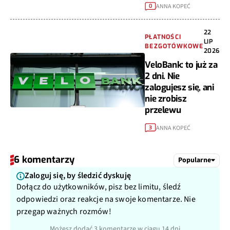
ANNA KOPEĆ
0
22
PŁATNOŚCI
LIP
BEZGOTÓWKOWE
2026
VeloBank: to już za
2 dni. Nie
zalogujesz się, ani
nie zrobisz
przelewu
ANNA KOPEĆ
3
6 komentarzy
Popularne
Zaloguj się, by śledzić dyskuję
Dołącz do użytkowników, pisz bez limitu, śledź
odpowiedzi oraz reakcje na swoje komentarze. Nie
przegap ważnych rozmów!
Możesz dodać 3 komentarze w ciągu 14 dni