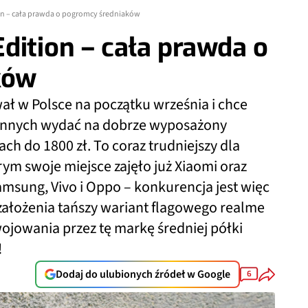
ion – cała prawda o pogromcy średniaków
dition – cała prawda o
ków
ał w Polsce na początku września i chce
łonnych wydać na dobrze wyposażony
ch do 1800 zł. To coraz trudniejszy dla
m swoje miejsce zajęło już Xiaomi oraz
msung, Vivo i Oppo – konkurencja jest więc
 założenia tańszy wariant flagowego realme
jowania przez tę markę średniej półki
!
Dodaj do ulubionych źródeł w Google
6