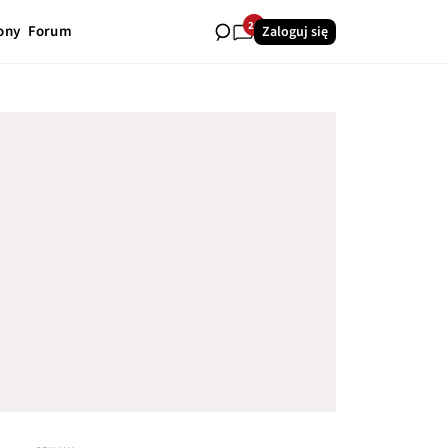
26
ony
Forum
Zaloguj się