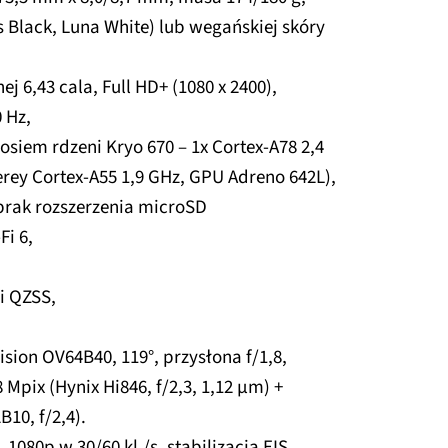
 Black, Luna White) lub wegańskiej skóry
 6,43 cala, Full HD+ (1080 x 2400),
 Hz,
siem rdzeni Kryo 670 – 1x Cortex-A78 2,4
terey Cortex-A55 1,9 GHz, GPU Adreno 642L),
brak rozszerzenia microSD
Fi 6,
i QZSS,
sion OV64B40, 119°, przysłona f/1,8,
 Mpix (Hynix Hi846, f/2,3, 1,12 µm) +
10, f/2,4).
1080p w 30/60 kl./s, stabilizacja EIS,