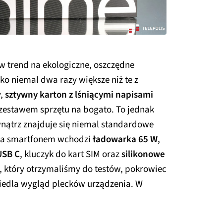
w trend na ekologiczne, oszczędne
 niemal dwa razy większe niż te z
y,
sztywny karton z lśniącymi napisami
 zestawem sprzętu na bogato. To jednak
nątrz znajduje się niemal standardowe
oza smartfonem wchodzi
ładowarka 65 W
,
USB C
, kluczyk do kart SIM oraz
silikonowe
, który otrzymaliśmy do testów, pokrowiec
ciedla wygląd plecków urządzenia. W