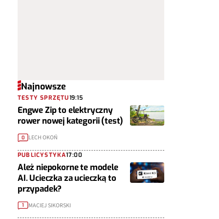
Najnowsze
TESTY SPRZĘTU
19:15
Engwe Zip to elektryczny
rower nowej kategorii (test)
LECH OKOŃ
0
PUBLICYSTYKA
17:00
Ależ niepokorne te modele
AI. Ucieczka za ucieczką to
przypadek?
MACIEJ SIKORSKI
1