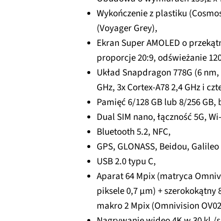
Wykończenie z plastiku (Cosmos
(Voyager Grey),
Ekran Super AMOLED o przekątnej
proporcje 20:9, odświeżanie 120
Układ Snapdragon 778G (6 nm, o
GHz, 3x Cortex-A78 2,4 GHz i cz
Pamięć 6/128 GB lub 8/256 GB, 
Dual SIM nano, łączność 5G, Wi-
Bluetooth 5.2, NFC,
GPS, GLONASS, Beidou, Galileo 
USB 2.0 typu C,
Aparat 64 Mpix (matryca Omnivi
piksele 0,7 µm) + szerokokątny 8
makro 2 Mpix (Omnivision OV02B
Nagrywanie wideo 4K w 30 kl./s, 