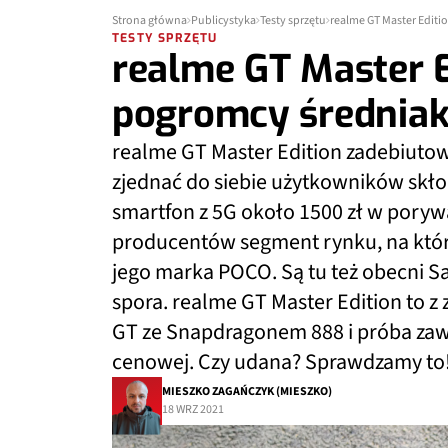
Strona główna
Publicystyka
Testy sprzętu
realme GT Master Edit
TESTY SPRZĘTU
realme GT Master E
pogromcy średnia
realme GT Master Edition zadebiutow
zjednać do siebie użytkowników sk
smartfon z 5G około 1500 zł w porywa
producentów segment rynku, na który
jego marka POCO. Są tu też obecni Sa
spora. realme GT Master Edition to z
GT ze Snapdragonem 888 i próba zawo
cenowej. Czy udana? Sprawdzamy to
MIESZKO ZAGAŃCZYK (MIESZKO)
18 WRZ 2021