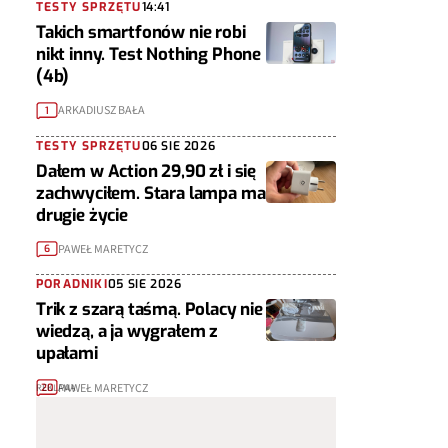
TESTY SPRZĘTU
14:41
Takich smartfonów nie robi
nikt inny. Test Nothing Phone
(4b)
ARKADIUSZ BAŁA
1
TESTY SPRZĘTU
06 SIE 2026
Dałem w Action 29,90 zł i się
zachwyciłem. Stara lampa ma
drugie życie
PAWEŁ MARETYCZ
6
PORADNIKI
05 SIE 2026
Trik z szarą taśmą. Polacy nie
wiedzą, a ja wygrałem z
upałami
PAWEŁ MARETYCZ
20