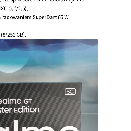
X615, f/2,5),
m ładowaniem SuperDart 65 W
 (8/256 GB).