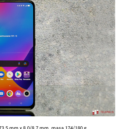
3,5 mm x 8,0/8,7 mm, masa 174/180 g,