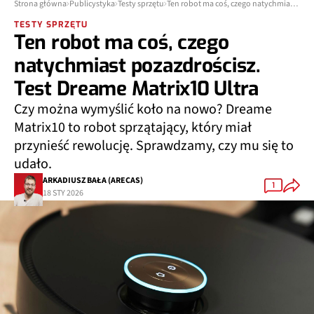
Strona główna
Publicystyka
Testy sprzętu
Ten robot ma coś, czego natychmiast pozazdrościsz. Test Dreame Matrix10 Ultra
TESTY SPRZĘTU
Ten robot ma coś, czego
natychmiast pozazdrościsz.
Test Dreame Matrix10 Ultra
Czy można wymyślić koło na nowo? Dreame
Matrix10 to robot sprzątający, który miał
przynieść rewolucję. Sprawdzamy, czy mu się to
udało.
ARKADIUSZ BAŁA (ARECAS)
1
18 STY 2026