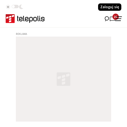
Zaloguj się
25