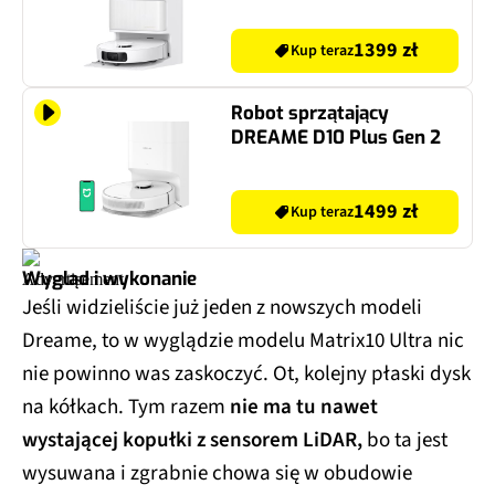
1399 zł
Kup teraz
Robot sprzątający
DREAME D10 Plus Gen 2
1499 zł
Kup teraz
Wygląd i wykonanie
Jeśli widzieliście już jeden z nowszych modeli
Dreame, to w wyglądzie modelu Matrix10 Ultra nic
nie powinno was zaskoczyć. Ot, kolejny płaski dysk
na kółkach. Tym razem
nie ma tu nawet
wystającej kopułki z sensorem LiDAR,
bo ta jest
wysuwana i zgrabnie chowa się w obudowie