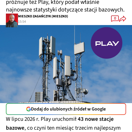
próżnuje też Play, który podał właśnie
najnowsze statystyki dotyczące stacji bazowych.
MIESZKO ZAGAŃCZYK (MIESZKO)
0
15:54
Dodaj do ulubionych źródeł w Google
W lipcu 2026 r. Play uruchomił
43 nowe stacje
bazowe
, co czyni ten miesiąc trzecim najlepszym