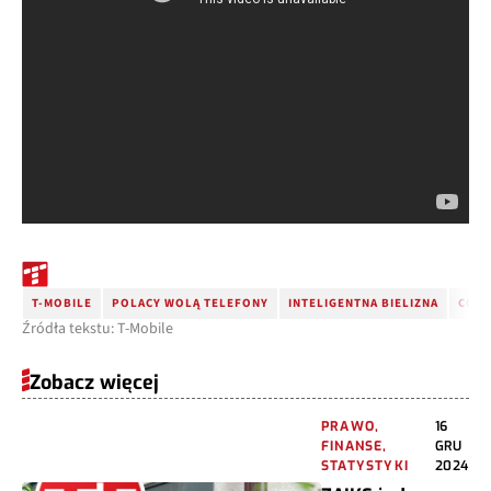
T-MOBILE
POLACY WOLĄ TELEFONY
INTELIGENTNA BIELIZNA
CONN
Źródła tekstu: T-Mobile
Zobacz więcej
PRAWO,
16
FINANSE,
GRU
STATYSTYKI
2024