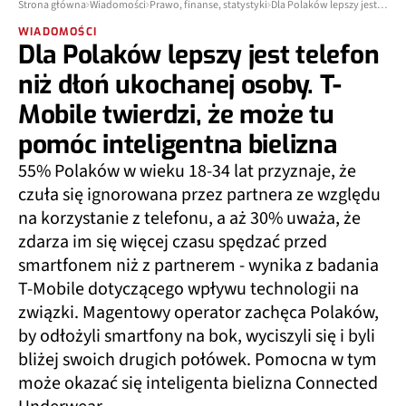
Strona główna
Wiadomości
Prawo, finanse, statystyki
Dla Polaków lepszy jest telefon niż dłoń ukochanej osoby. T-Mobile twierdzi, że może tu pomóc inteligentna bielizna
WIADOMOŚCI
Dla Polaków lepszy jest telefon
niż dłoń ukochanej osoby. T-
Mobile twierdzi, że może tu
pomóc inteligentna bielizna
55% Polaków w wieku 18-34 lat przyznaje, że
czuła się ignorowana przez partnera ze względu
na korzystanie z telefonu, a aż 30% uważa, że
zdarza im się więcej czasu spędzać przed
smartfonem niż z partnerem - wynika z badania
T‑Mobile dotyczącego wpływu technologii na
związki. Magentowy operator zachęca Polaków,
by odłożyli smartfony na bok, wyciszyli się i byli
bliżej swoich drugich połówek. Pomocna w tym
może okazać się inteligenta bielizna Connected