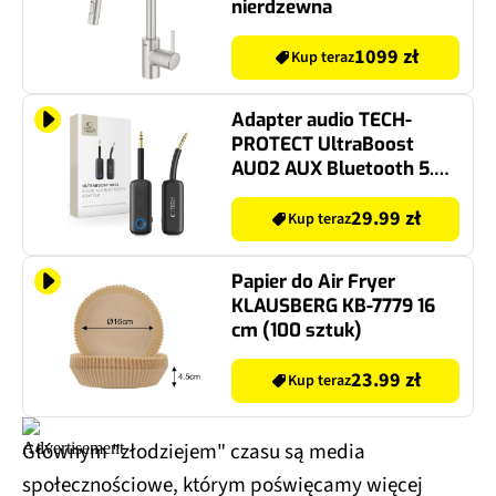
nierdzewna
1099 zł
Kup teraz
Adapter audio TECH-
PROTECT UltraBoost
AU02 AUX Bluetooth 5.4
Czarny
29.99 zł
Kup teraz
Papier do Air Fryer
KLAUSBERG KB-7779 16
cm (100 sztuk)
23.99 zł
Kup teraz
Głównym "złodziejem" czasu są media
społecznościowe, którym poświęcamy więcej