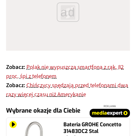
ad
Zobacz:
Polak nie wypuszcza smartfona z rąk, 82
proc. śpi z telefonem
Zobacz:
Chińczycy spędzają przed telefonami dwa
razy więcej czasu niż Amerykanie
REKLAMA
Wybrane okazje dla Ciebie
Bateria GROHE Concetto
31483DC2 Stal