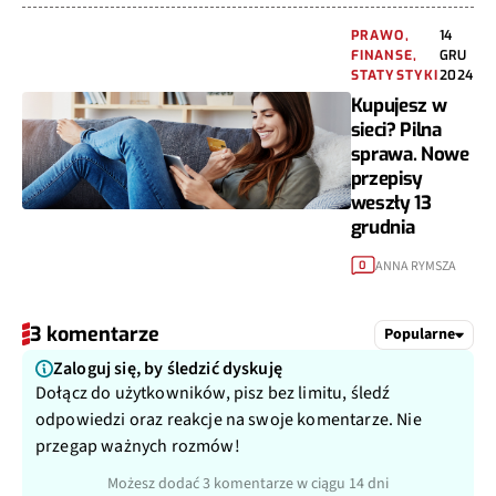
PRAWO,
14
FINANSE,
GRU
STATYSTYKI
2024
Kupujesz w
sieci? Pilna
sprawa. Nowe
przepisy
weszły 13
grudnia
ANNA RYMSZA
0
3 komentarze
Popularne
Zaloguj się, by śledzić dyskuję
Dołącz do użytkowników, pisz bez limitu, śledź
odpowiedzi oraz reakcje na swoje komentarze. Nie
przegap ważnych rozmów!
Możesz dodać 3 komentarze w ciągu 14 dni