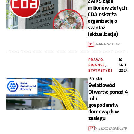
ZAIKS żąda
milionów złotych.
CDA oskarża
organizację o
szantaż
(aktualizacja)
MARIAN SZUTIAK
31
PRAWO,
16
FINANSE,
GRU
STATYSTYKI
2024
Polski
Światłowód
Otwarty: ponad 4
mln
gospodarstw
domowych w
zasięgu
MIESZKO ZAGAŃCZYK
12