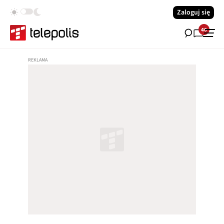
Zaloguj się
40