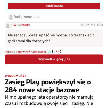
Załóż konto
Dodaj komentarz
marcin19883
06 LUT 2020 · 13:03
Ale żenada. Gorzej upaść nie można. To teraz sklep z
gadżetami dla dorosłych?
1
0
Pokaż 1 odpowiedź
Odpowiedz
Wyświetl więcej (+1)
WIADOMOŚCI
Zasięg Play powiększył się o
284 nowe stacje bazowe
Mimo upalnego lata operatorzy nie marnują
czasu i rozbudowują swoje sieci i zasięg. Nie