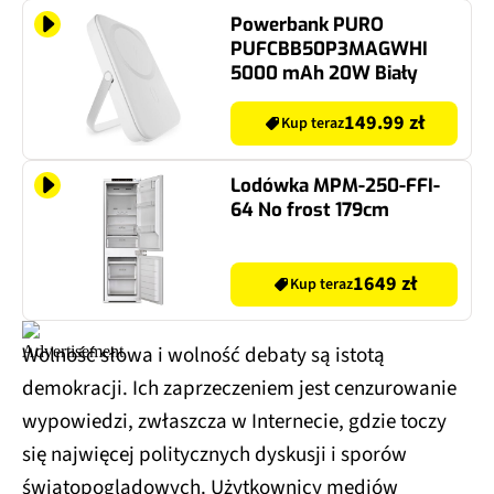
Powerbank PURO
PUFCBB50P3MAGWHI
5000 mAh 20W Biały
149.99 zł
Kup teraz
Lodówka MPM-250-FFI-
64 No frost 179cm
1649 zł
Kup teraz
Wolność słowa i wolność debaty są istotą
demokracji. Ich zaprzeczeniem jest cenzurowanie
wypowiedzi, zwłaszcza w Internecie, gdzie toczy
się najwięcej politycznych dyskusji i sporów
światopoglądowych. Użytkownicy mediów