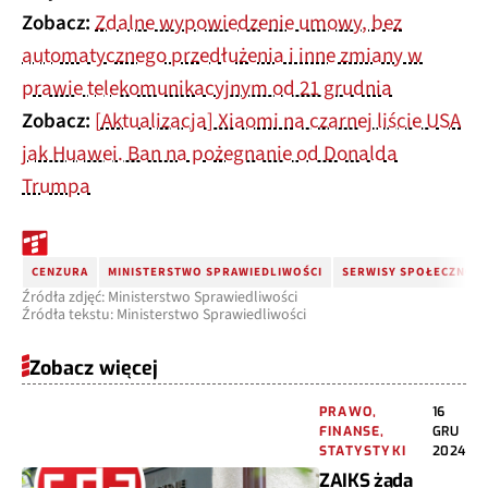
Zobacz:
Zdalne wypowiedzenie umowy, bez
automatycznego przedłużenia i inne zmiany w
prawie telekomunikacyjnym od 21 grudnia
Zobacz:
[Aktualizacja] Xiaomi na czarnej liście USA
jak Huawei. Ban na pożegnanie od Donalda
Trumpa
CENZURA
MINISTERSTWO SPRAWIEDLIWOŚCI
SERWISY SPOŁECZNOŚ
Źródła zdjęć: Ministerstwo Sprawiedliwości
Źródła tekstu: Ministerstwo Sprawiedliwości
Zobacz więcej
PRAWO,
16
FINANSE,
GRU
STATYSTYKI
2024
ZAIKS żąda