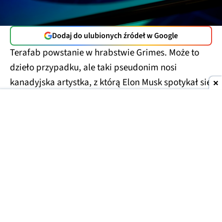
Dodaj do ulubionych źródeł w Google
Terafab powstanie w hrabstwie Grimes. Może to
dzieło przypadku, ale taki pseudonim nosi
kanadyjska artystka, z którą Elon Musk spotykał się
przez kilka lat, co zaowocowało trójką dzieci. Para
rozstała się jakiś czas temu. Złośliwi stwierdzą, że z
tego Muska to jednak romantyk…