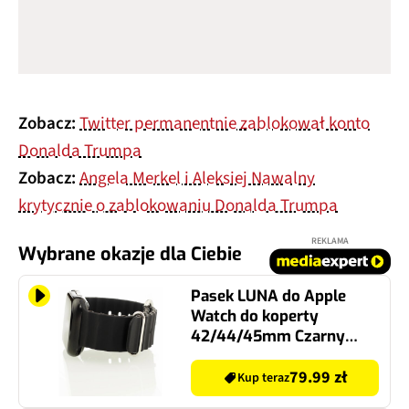
Zobacz:
Twitter permanentnie zablokował konto
Donalda Trumpa
Zobacz:
Angela Merkel i Aleksiej Nawalny
krytycznie o zablokowaniu Donalda Trumpa
REKLAMA
Wybrane okazje dla Ciebie
Pasek LUNA do Apple
Watch do koperty
42/44/45mm Czarny
A00232
79.99 zł
Kup teraz