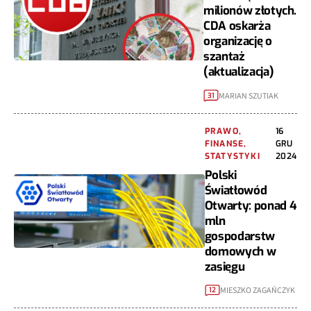
milionów złotych.
CDA oskarża
organizację o
szantaż
(aktualizacja)
MARIAN SZUTIAK
31
PRAWO,
16
FINANSE,
GRU
STATYSTYKI
2024
Polski
Światłowód
Otwarty: ponad 4
mln
gospodarstw
domowych w
zasięgu
MIESZKO ZAGAŃCZYK
12