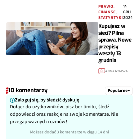
PRAWO,
14
FINANSE,
GRU
STATYSTYKI
2024
Kupujesz w
sieci? Pilna
sprawa. Nowe
przepisy
weszły 13
grudnia
ANNA RYMSZA
0
10 komentarzy
Popularne
Zaloguj się, by śledzić dyskuję
Dołącz do użytkowników, pisz bez limitu, śledź
odpowiedzi oraz reakcje na swoje komentarze. Nie
przegap ważnych rozmów!
Możesz dodać 3 komentarze w ciągu 14 dni