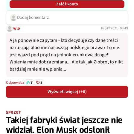
Załóż konto
Dodaj komentarz
wlo
16 STY 2021 · 09:49
A ja ponownie zapytam - kto decyduje czy dane treści
naruszają albo nie naruszają polskiego prawa? To nie
jest wjazd pod prąd na jednokierunkową drogę!!
Wpienia mnie dobra zmiana... Ale tak jak Ziobro, to nikt
bardziej mnie nie wpienia...
7
3
Odpowiedz
Wyświetl więcej (+6)
SPRZĘT
Takiej fabryki świat jeszcze nie
widział. Elon Musk odsłonił