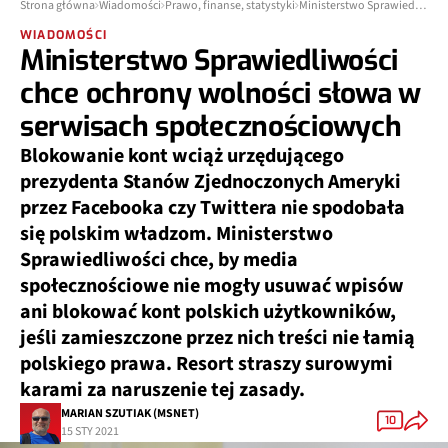
Strona główna
Wiadomości
Prawo, finanse, statystyki
Ministerstwo Sprawiedliwości chce ochrony wolności słowa w serwisach społecznościowych
WIADOMOŚCI
Ministerstwo Sprawiedliwości
chce ochrony wolności słowa w
serwisach społecznościowych
Blokowanie kont wciąż urzędującego
prezydenta Stanów Zjednoczonych Ameryki
przez Facebooka czy Twittera nie spodobała
się polskim władzom. Ministerstwo
Sprawiedliwości chce, by media
społecznościowe nie mogły usuwać wpisów
ani blokować kont polskich użytkowników,
jeśli zamieszczone przez nich treści nie łamią
polskiego prawa. Resort straszy surowymi
karami za naruszenie tej zasady.
MARIAN SZUTIAK (MSNET)
10
15 STY 2021