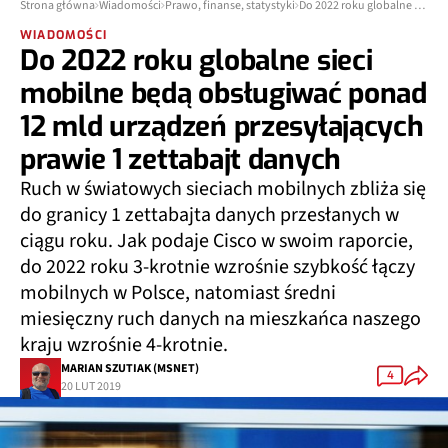
Strona główna
Wiadomości
Prawo, finanse, statystyki
Do 2022 roku globalne sieci mobilne będą obsługiwać ponad 12 mld urządzeń przesyłających prawie 1 zettabajt danych
WIADOMOŚCI
Do 2022 roku globalne sieci
mobilne będą obsługiwać ponad
12 mld urządzeń przesyłających
prawie 1 zettabajt danych
Ruch w światowych sieciach mobilnych zbliża się
do granicy 1 zettabajta danych przesłanych w
ciągu roku. Jak podaje Cisco w swoim raporcie,
do 2022 roku 3-krotnie wzrośnie szybkość łączy
mobilnych w Polsce, natomiast średni
miesięczny ruch danych na mieszkańca naszego
kraju wzrośnie 4-krotnie.
MARIAN SZUTIAK (MSNET)
4
20 LUT 2019