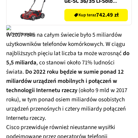
GE-SC 36/35 Li-Solo
2x18V 35cm
742.49 zł
Kup teraz
W 2017 roku na całym świecie było 5 miliardów
użytkowników telefonów komórkowych. W ciągu
najbliższych pięciu lat liczba ta może wzrosnąć
do
5,5 miliarda
, co stanowi około 71% ludności
świata.
Do 2022 roku będzie w sumie ponad 12
miliardów urządzeń mobilnych i połączeń w
technologii Internetu rzeczy
(około 9 mld w 2017
roku), w tym ponad osiem miliardów osobistych
urządzeń przenośnych i cztery miliardy połączeń
Internetu rzeczy.
Cisco przewiduje również nieustanne wysiłki
podejmowane przez operatorów telefonii