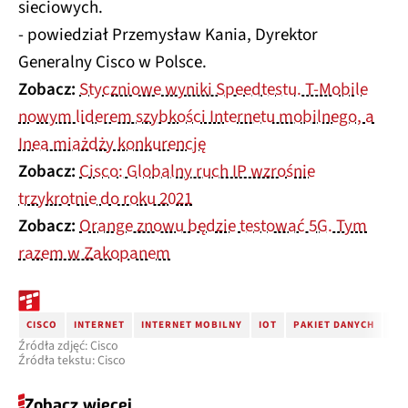
sieciowych.
- powiedział Przemysław Kania, Dyrektor
Generalny Cisco w Polsce.
Zobacz:
Styczniowe wyniki Speedtestu. T-Mobile
nowym liderem szybkości Internetu mobilnego, a
Inea miażdży konkurencję
Zobacz:
Cisco: Globalny ruch IP wzrośnie
trzykrotnie do roku 2021
Zobacz:
Orange znowu będzie testować 5G. Tym
razem w Zakopanem
CISCO
INTERNET
INTERNET MOBILNY
IOT
PAKIET DANYCH
TR
Źródła zdjęć: Cisco
Źródła tekstu: Cisco
Zobacz więcej