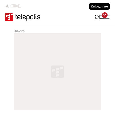
Zaloguj się
30