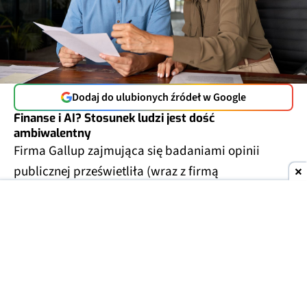
Dodaj do ulubionych źródeł w Google
Finanse i AI? Stosunek ludzi jest dość
ambiwalentny
Firma Gallup zajmująca się badaniami opinii
publicznej prześwietliła (wraz z firmą
konsultingową Edward Jones) temat
wykorzystania sztucznej inteligencji do porad
finansowych. Wyniki dotyczą mieszkańców Stanów
Zjednoczonych.