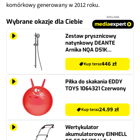
komórkowy generowany w 2012 roku.
REKLAMA
Wybrane okazje dla Ciebie
Zestaw prysznicowy
natynkowy DEANTE
Arnika NQA D51K
Titanium
446 zł
Kup teraz
Piłka do skakania EDDY
TOYS 1064321 Czerwony
24.99 zł
Kup teraz
Wertykulator
akumulatorowy EINHELL