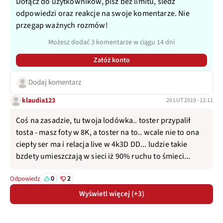
Dołącz do użytkowników, pisz bez limitu, śledź
odpowiedzi oraz reakcje na swoje komentarze. Nie
przegap ważnych rozmów!
Możesz dodać 3 komentarze w ciągu 14 dni
Załóż konto
Dodaj komentarz
klaudia123
20 LUT 2019 · 12:11
Coś na zasadzie, tu twoja lodówka.. toster przypalił
tosta - masz foty w 8K, a toster na to.. wcale nie to ona
ciepły ser ma i relacja live w 4k3D DD... ludzie takie
bzdety umieszczają w sieci iż 90% ruchu to śmieci...
0
2
Odpowiedz
Wyświetl więcej (+3)