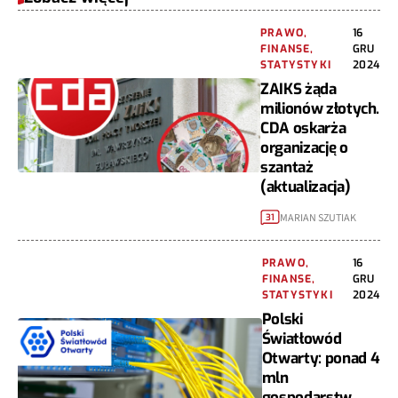
PRAWO,
16
FINANSE,
GRU
STATYSTYKI
2024
ZAIKS żąda
milionów złotych.
CDA oskarża
organizację o
szantaż
(aktualizacja)
MARIAN SZUTIAK
31
PRAWO,
16
FINANSE,
GRU
STATYSTYKI
2024
Polski
Światłowód
Otwarty: ponad 4
mln
gospodarstw