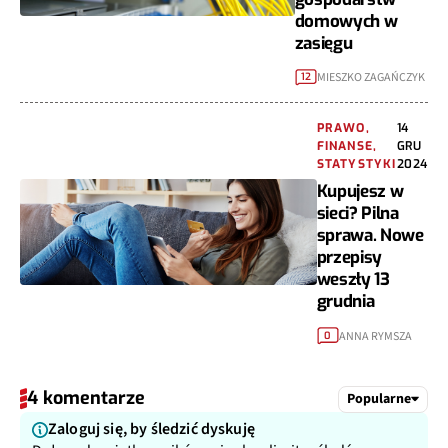
domowych w
zasięgu
MIESZKO ZAGAŃCZYK
12
PRAWO,
14
FINANSE,
GRU
STATYSTYKI
2024
Kupujesz w
sieci? Pilna
sprawa. Nowe
przepisy
weszły 13
grudnia
ANNA RYMSZA
0
4 komentarze
Popularne
Zaloguj się, by śledzić dyskuję