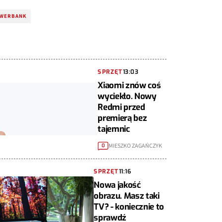
OWERBANK
SPRZĘT
13:03
Xiaomi znów coś
wyciekło. Nowy
Redmi przed
premierą bez
tajemnic
MIESZKO ZAGAŃCZYK
0
SPRZĘT
11:16
Nowa jakość
obrazu. Masz taki
TV? - koniecznie to
sprawdź