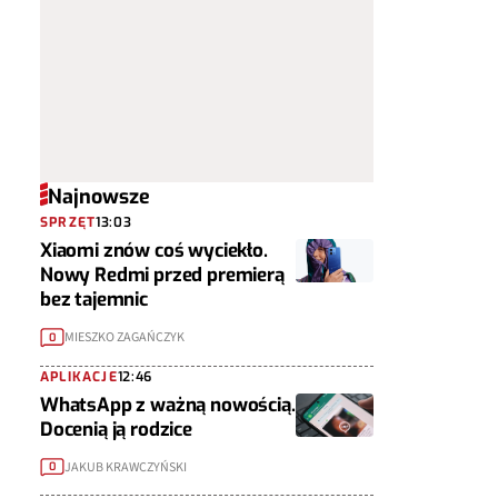
Najnowsze
SPRZĘT
13:03
Xiaomi znów coś wyciekło.
Nowy Redmi przed premierą
bez tajemnic
MIESZKO ZAGAŃCZYK
0
APLIKACJE
12:46
WhatsApp z ważną nowością.
Docenią ją rodzice
JAKUB KRAWCZYŃSKI
0