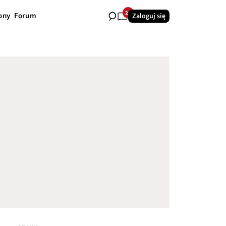
24
ony
Forum
Zaloguj się