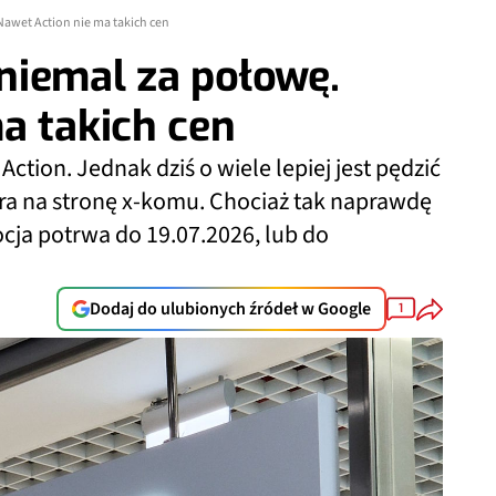
awet Action nie ma takich cen
niemal za połowę.
a takich cen
tion. Jednak dziś o wiele lepiej jest pędzić
ra na stronę x-komu. Chociaż tak naprawdę
ocja potrwa do 19.07.2026, lub do
Dodaj do ulubionych źródeł w Google
1