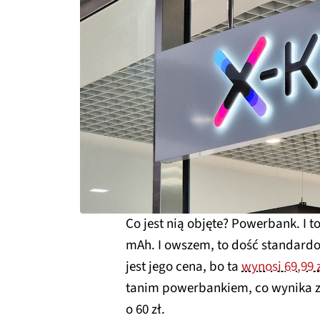
Co jest nią objęte? Powerbank. I to
mAh. I owszem, to dość standard
jest jego cena, bo ta
wynosi 69,99 
tanim powerbankiem, co wynika z 
o 60 zł.