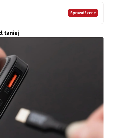
Sprawdź cenę
 taniej