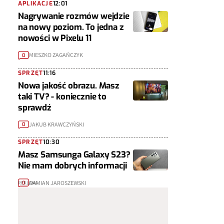
APLIKACJE
12:01
Nagrywanie rozmów wejdzie
na nowy poziom. To jedna z
nowości w Pixelu 11
MIESZKO ZAGAŃCZYK
0
SPRZĘT
11:16
Nowa jakość obrazu. Masz
taki TV? - koniecznie to
sprawdź
JAKUB KRAWCZYŃSKI
0
SPRZĘT
10:30
Masz Samsunga Galaxy S23?
Nie mam dobrych informacji
DAMIAN JAROSZEWSKI
0