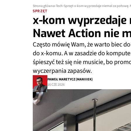
Strona główna
Tech
Sprzęt
x-kom wyprzedaje niemal za połowę. N
SPRZĘT
x-kom wyprzedaje 
Nawet Action nie m
Często mówię Wam, że warto biec do Ac
do x-komu. A w zasadzie do kompute
śpieszyć też się nie musicie, bo prom
wyczerpania zapasów.
PAWEŁ MARETYCZ (MANIIIEK)
16 CZE 2026