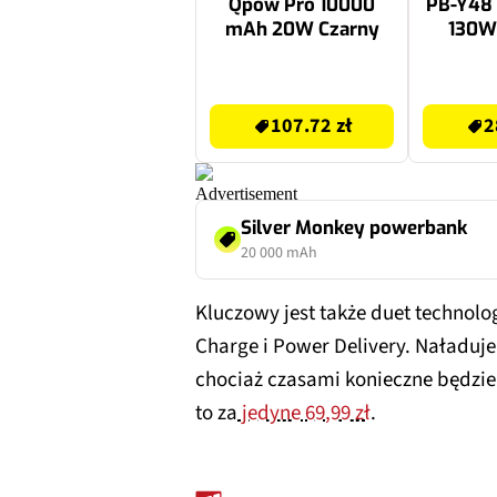
Qpow Pro 10000
PB-Y48
mAh 20W Czarny
130W
133.79 zł
299 zł
107.72 zł
2
Silver Monkey powerbank
20 000 mAh
Kluczowy jest także duet technol
Charge i Power Delivery. Naładuj
chociaż czasami konieczne będzie 
to za
jedyne 69,99 zł
.