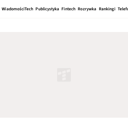
Wiadomości
Tech
Publicystyka
Fintech
Rozrywka
Rankingi
Telef