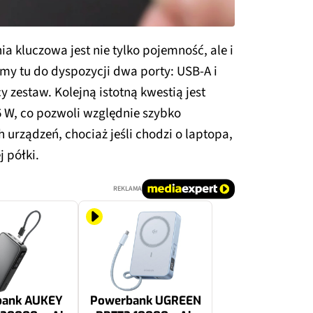
a kluczowa jest nie tylko pojemność, ale i
my tu do dyspozycji dwa porty: USB-A i
 zestaw. Kolejną istotną kwestią jest
 W, co pozwoli względnie szybko
 urządzeń, chociaż jeśli chodzi o laptopa,
j półki.
REKLAMA
bank AUKEY
Powerbank UGREEN