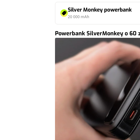
Silver Monkey powerbank
20 000 mAh
Powerbank SilverMonkey o 60 zł