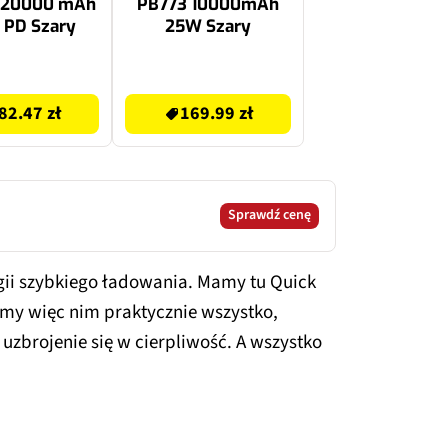
 20000 mAh
PB773 10000mAh
 PD Szary
25W Szary
180.71 zł
82.47 zł
169.99 zł
Sprawdź cenę
ogii szybkiego ładowania. Mamy tu Quick
emy więc nim praktycznie wszystko,
uzbrojenie się w cierpliwość. A wszystko