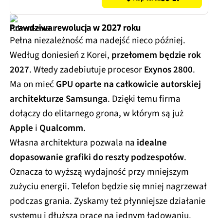
Prawdziwa rewolucja w 2027 roku
Pełna niezależność ma nadejść nieco później.
Według doniesień z Korei,
przełomem będzie rok
2027
. Wtedy zadebiutuje procesor
Exynos 2800
.
Ma on mieć
GPU oparte na całkowicie autorskiej
architekturze Samsunga
. Dzięki temu firma
dołączy do elitarnego grona, w którym są już
Apple
i
Qualcomm
.
Własna architektura pozwala na
idealne
dopasowanie grafiki do reszty podzespołów
.
Oznacza to wyższą wydajność przy mniejszym
zużyciu energii. Telefon będzie się mniej nagrzewał
podczas grania. Zyskamy też płynniejsze działanie
systemu i dłuższą pracę na jednym ładowaniu.