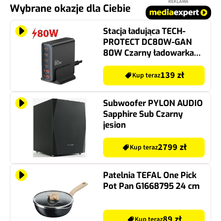
REKLAMA
Wybrane okazje dla Ciebie
Stacja ładująca TECH-
PROTECT DC80W-GAN
80W Czarny ładowarka
do telefonu USB, USB-C
139 zł
Kup teraz
Subwoofer PYLON AUDIO
Sapphire Sub Czarny
jesion
2799 zł
Kup teraz
Patelnia TEFAL One Pick
Pot Pan G1668795 24 cm
89 zł
Kup teraz