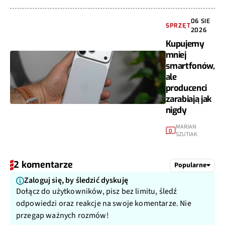
06 SIE
SPRZĘT
2026
Kupujemy
mniej
smartfonów,
ale
producenci
zarabiają jak
nigdy
MARIAN
0
SZUTIAK
2 komentarze
Popularne
Zaloguj się, by śledzić dyskuję
Dołącz do użytkowników, pisz bez limitu, śledź
odpowiedzi oraz reakcje na swoje komentarze. Nie
przegap ważnych rozmów!