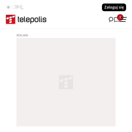
Zaloguj się
7