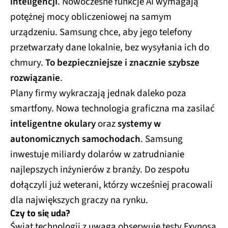
inteligencji
. Nowoczesne funkcje AI wymagają
potężnej mocy obliczeniowej na samym
urządzeniu. Samsung chce, aby jego telefony
przetwarzały dane lokalnie, bez wysyłania ich do
chmury.
To bezpieczniejsze i znacznie szybsze
rozwiązanie
.
Plany firmy wykraczają jednak daleko poza
smartfony. Nowa technologia graficzna ma zasilać
inteligentne okulary
oraz
systemy w
autonomicznych samochodach
. Samsung
inwestuje miliardy dolarów w zatrudnianie
najlepszych inżynierów z branży. Do zespołu
dołączyli już weterani, którzy wcześniej pracowali
dla największych graczy na rynku.
Czy to się uda?
Świat technologii z uwagą obserwuje testy Exynosa