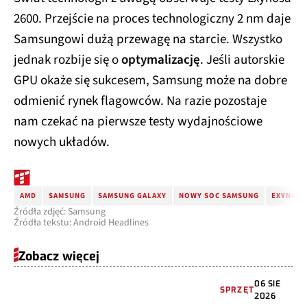
2600. Przejście na proces technologiczny 2 nm daje
Samsungowi dużą przewagę na starcie. Wszystko
jednak rozbije się o
optymalizację
. Jeśli autorskie
GPU okaże się sukcesem, Samsung może na dobre
odmienić rynek flagowców. Na razie pozostaje
nam czekać na pierwsze testy wydajnościowe
nowych układów.
AMD
SAMSUNG
SAMSUNG GALAXY
NOWY SOC SAMSUNG
EXYNOS 
Źródła zdjęć: Samsung
Źródła tekstu: Android Headlines
Zobacz więcej
06 SIE
SPRZĘT
2026