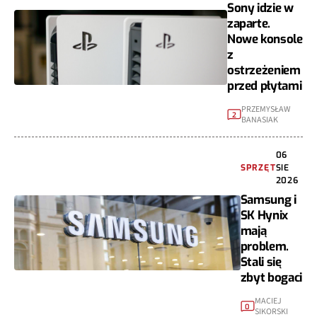
Sony idzie w
zaparte.
Nowe konsole
z
ostrzeżeniem
przed płytami
PRZEMYSŁAW
2
BANASIAK
06
SPRZĘT
SIE
2026
Samsung i
SK Hynix
mają
problem.
Stali się
zbyt bogaci
MACIEJ
0
SIKORSKI