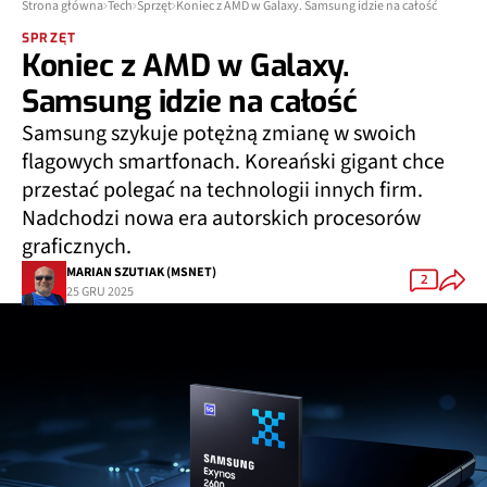
Strona główna
Tech
Sprzęt
Koniec z AMD w Galaxy. Samsung idzie na całość
SPRZĘT
Koniec z AMD w Galaxy.
Samsung idzie na całość
Samsung szykuje potężną zmianę w swoich
flagowych smartfonach. Koreański gigant chce
przestać polegać na technologii innych firm.
Nadchodzi nowa era autorskich procesorów
graficznych.
MARIAN SZUTIAK (MSNET)
2
25 GRU 2025