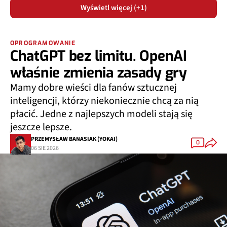
Wyświetl więcej (+1)
OPROGRAMOWANIE
ChatGPT bez limitu. OpenAI
właśnie zmienia zasady gry
Mamy dobre wieści dla fanów sztucznej
inteligencji, którzy niekoniecznie chcą za nią
płacić. Jedne z najlepszych modeli stają się
jeszcze lepsze.
PRZEMYSŁAW BANASIAK (YOKAI)
0
06 SIE 2026