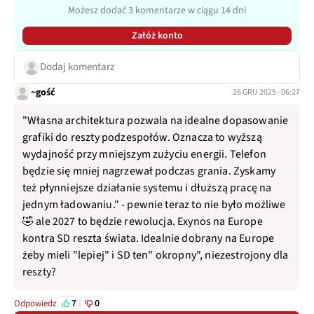
Możesz dodać 3 komentarze w ciągu 14 dni
Załóż konto
Dodaj komentarz
~gość
26 GRU 2025 · 06:27
"Własna architektura pozwala na idealne dopasowanie
grafiki do reszty podzespołów. Oznacza to wyższą
wydajność przy mniejszym zużyciu energii. Telefon
będzie się mniej nagrzewał podczas grania. Zyskamy
też płynniejsze działanie systemu i dłuższą pracę na
jednym ładowaniu." - pewnie teraz to nie było możliwe
🤣 ale 2027 to będzie rewolucja. Exynos na Europe
kontra SD reszta świata. Idealnie dobrany na Europe
żeby mieli "lepiej" i SD ten" okropny", niezestrojony dla
reszty?
7
0
Odpowiedz