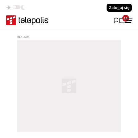
Zaloguj się
14