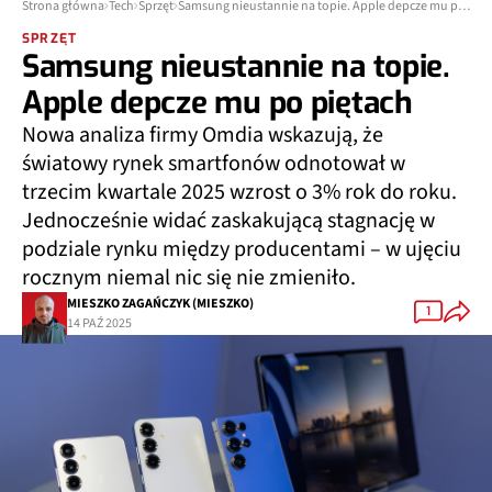
Strona główna
Tech
Sprzęt
Samsung nieustannie na topie. Apple depcze mu po piętach
SPRZĘT
Samsung nieustannie na topie.
Apple depcze mu po piętach
Nowa analiza firmy Omdia wskazują, że
światowy rynek smartfonów odnotował w
trzecim kwartale 2025 wzrost o 3% rok do roku.
Jednocześnie widać zaskakującą stagnację w
podziale rynku między producentami – w ujęciu
rocznym niemal nic się nie zmieniło.
MIESZKO ZAGAŃCZYK (MIESZKO)
1
14 PAŹ 2025