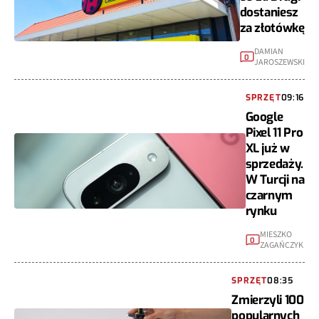
dostaniesz
za złotówkę
DAMIAN
0
JAROSZEWSKI
SPRZĘT
09:16
Google
Pixel 11 Pro
XL już w
sprzedaży.
W Turcji na
czarnym
rynku
MIESZKO
0
ZAGAŃCZYK
SPRZĘT
08:35
Zmierzyli 100
popularnych