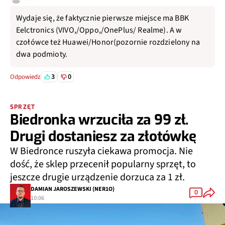
Wydaje się, że faktycznie pierwsze miejsce ma BBK
Eelctronics (VIVO,/Oppo,/OnePlus/ Realme). A w
czołówce też Huawei/Honor(pozornie rozdzielony na
dwa podmioty.
3
0
Odpowiedz
SPRZĘT
Biedronka wrzuciła za 99 zł.
Drugi dostaniesz za złotówkę
W Biedronce ruszyła ciekawa promocja. Nie
dość, że sklep przecenił popularny sprzęt, to
jeszcze drugie urządzenie dorzuca za 1 zł.
DAMIAN JAROSZEWSKI (NER1O)
0
10:06