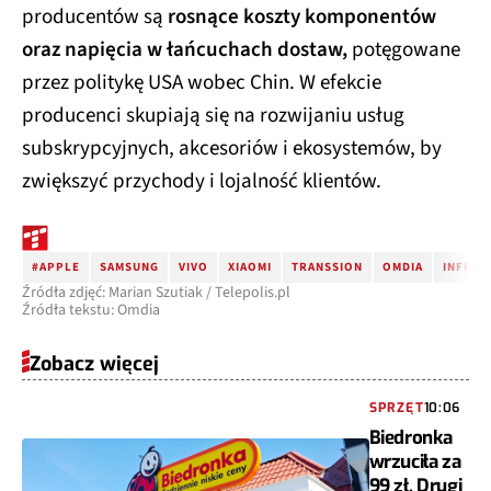
producentów są
rosnące koszty komponentów
oraz napięcia w łańcuchach dostaw,
potęgowane
przez politykę USA wobec Chin. W efekcie
producenci skupiają się na rozwijaniu usług
subskrypcyjnych, akcesoriów i ekosystemów, by
zwiększyć przychody i lojalność klientów.
#APPLE
SAMSUNG
VIVO
XIAOMI
TRANSSION
OMDIA
INFINIX
Źródła zdjęć: Marian Szutiak / Telepolis.pl
Źródła tekstu: Omdia
Zobacz więcej
SPRZĘT
10:06
Biedronka
wrzuciła za
99 zł. Drugi