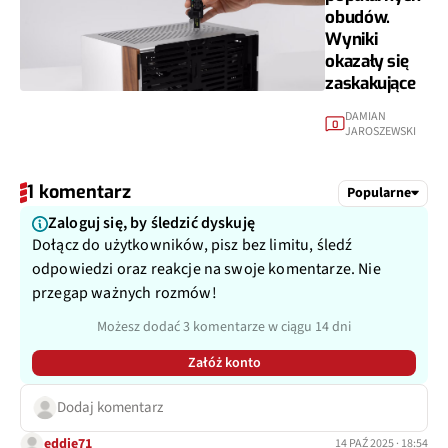
obudów.
Wyniki
okazały się
zaskakujące
DAMIAN
0
JAROSZEWSKI
1 komentarz
Popularne
Zaloguj się, by śledzić dyskuję
Dołącz do użytkowników, pisz bez limitu, śledź
odpowiedzi oraz reakcje na swoje komentarze. Nie
przegap ważnych rozmów!
Możesz dodać 3 komentarze w ciągu 14 dni
Załóż konto
Dodaj komentarz
eddie71
14 PAŹ 2025 · 18:54