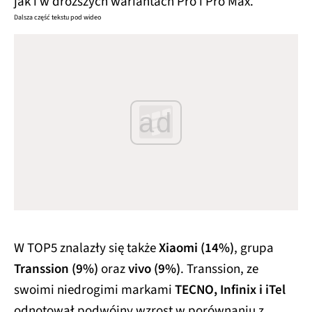
jak i w droższych wariantach Pro i Pro Max.
Dalsza część tekstu pod wideo
ad
W TOP5 znalazły się także
Xiaomi (14%)
, grupa
Transsion (9%)
oraz
vivo (9%)
. Transsion, ze
swoimi niedrogimi markami
TECNO, Infinix i iTel
odnotował podwójny wzrost w porównaniu z