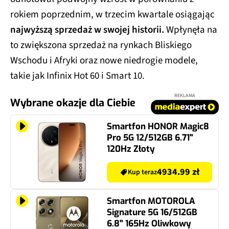
rokiem poprzednim, w trzecim kwartale osiągając
najwyższą sprzedaż w swojej historii.
Wpłynęła na
to zwiększona sprzedaż na rynkach Bliskiego
Wschodu i Afryki oraz nowe niedrogie modele,
takie jak Infinix Hot 60 i Smart 10.
REKLAMA
Wybrane okazje dla Ciebie
Smartfon HONOR Magic8
Pro 5G 12/512GB 6.71"
120Hz Złoty
4934.99 zł
Kup teraz
Smartfon MOTOROLA
Signature 5G 16/512GB
6.8" 165Hz Oliwkowy