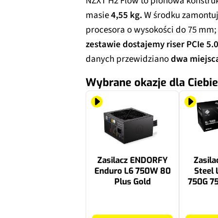
NZXT H2 Flow to pionowa konstru
masie
4,55 kg.
W środku zamont
procesora o wysokości do 75 mm; 
zestawie dostajemy riser PCIe 5.
danych przewidziano
dwa miejsca
Wybrane okazje dla Ciebie
Zasilacz ENDORFY
Zasil
Enduro L6 750W 80
Steel 
Plus Gold
750G 7
379 zł
399 zł