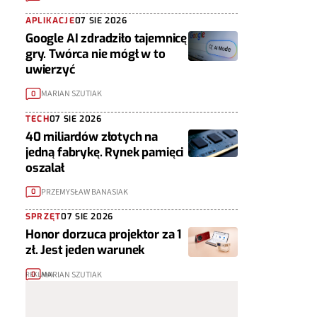
APLIKACJE
07 SIE 2026
Google AI zdradziło tajemnicę
gry. Twórca nie mógł w to
uwierzyć
MARIAN SZUTIAK
0
TECH
07 SIE 2026
40 miliardów złotych na
jedną fabrykę. Rynek pamięci
oszalał
PRZEMYSŁAW BANASIAK
0
SPRZĘT
07 SIE 2026
Honor dorzuca projektor za 1
zł. Jest jeden warunek
MARIAN SZUTIAK
0