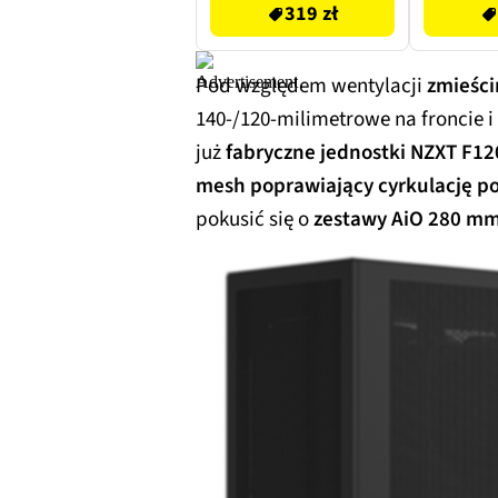
319 zł
Pod względem wentylacji
zmieści
140-/120-milimetrowe na froncie i 
już
fabryczne jednostki NZXT F1
mesh poprawiający cyrkulację po
pokusić się o
zestawy AiO 280 mm