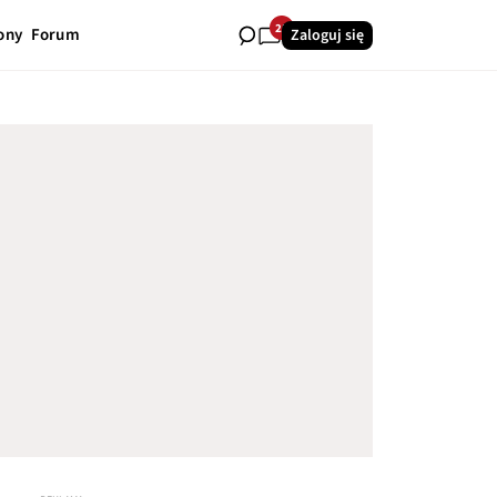
25
ony
Forum
Zaloguj się