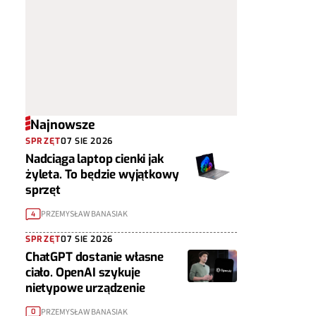
Najnowsze
SPRZĘT
07 SIE 2026
Nadciąga laptop cienki jak
żyleta. To będzie wyjątkowy
sprzęt
PRZEMYSŁAW BANASIAK
4
SPRZĘT
07 SIE 2026
ChatGPT dostanie własne
ciało. OpenAI szykuje
nietypowe urządzenie
PRZEMYSŁAW BANASIAK
0