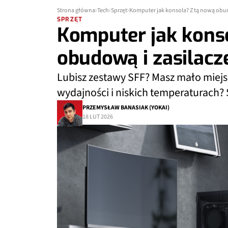
Strona główna
Tech
Sprzęt
Komputer jak konsola? Z tą nową obud
SPRZĘT
Komputer jak kons
obudową i zasilac
Lubisz zestawy SFF? Masz mało miejs
wydajności i niskich temperaturach? 
PRZEMYSŁAW BANASIAK (YOKAI)
18 LUT 2026