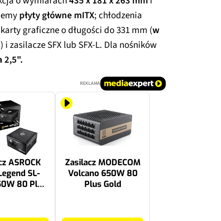
kcja o wymiarach
435 x 181 x 263 mm
i
ujemy
płyty główne mITX
; chłodzenia
karty graficzne o długości do 331 mm (
w
0
) i zasilacze SFX lub SFX-L. Dla nośników
 2,5".
REKLAMA
acz ASROCK
Zasilacz MODECOM
Legend SL-
Volcano 650W 80
50W 80 Plus
Plus Gold
Gold
199 zł