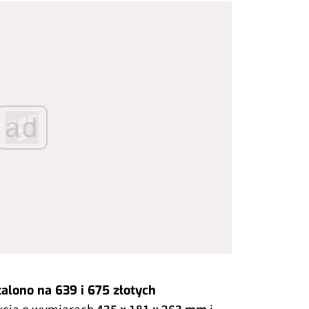
ad
lono na 639 i 675 złotych