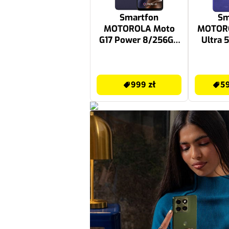
Smartfon
Sm
MOTOROLA Moto
MOTORO
G17 Power 8/256GB
Ultra 
6.72" Granatowy
6.9
Ch
999 zł
5999.99 zł
999 zł
59