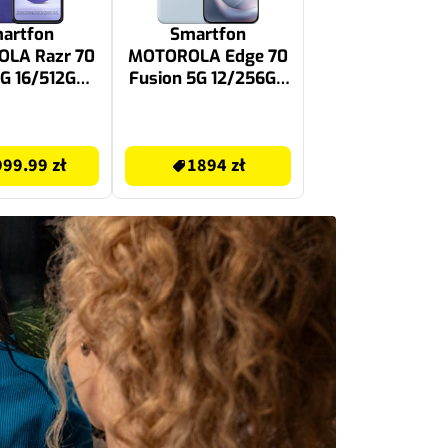
artfon
Smartfon
LA Razr 70
MOTOROLA Edge 70
5G 16/512GB
Fusion 5G 12/256GB
6" 165Hz
6.78" 144Hz Błękitny
abrowy
1894 zł
99.99 zł
1894 zł