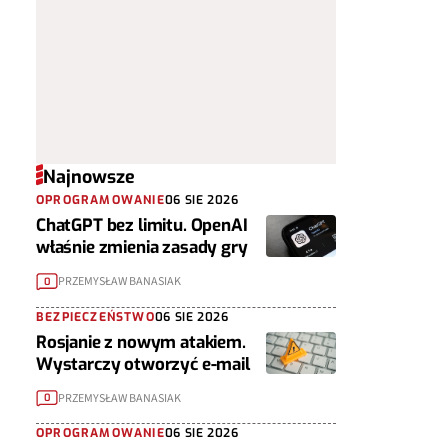
Najnowsze
OPROGRAMOWANIE
06 SIE 2026
ChatGPT bez limitu. OpenAI
właśnie zmienia zasady gry
PRZEMYSŁAW BANASIAK
0
BEZPIECZEŃSTWO
06 SIE 2026
Rosjanie z nowym atakiem.
Wystarczy otworzyć e-mail
PRZEMYSŁAW BANASIAK
0
OPROGRAMOWANIE
06 SIE 2026