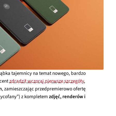
rąbka tajemnicy na temat nowego, bardzo
ucent
zdradził wczoraj pierwsze szczegóły
,
m
, zamieszczając przedpremierowo ofertę
 wycofany”) z kompletem
zdjęć, renderów i