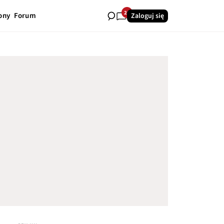
21
ony
Forum
Zaloguj się