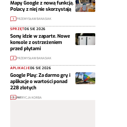
Mapy Google z nową funkcją.
Polacy z niej nie skorzystają
PRZEMYSŁAW BANASIAK
1
SPRZĘT
06 SIE 2026
Sony idzie w zaparte. Nowe
konsole z ostrzeżeniem
przed płytami
PRZEMYSŁAW BANASIAK
2
APLIKACJE
06 SIE 2026
Google Play: Za darmo gry i
aplikacje o wartości ponad
228 złotych
PATRYCJA KORBA
1