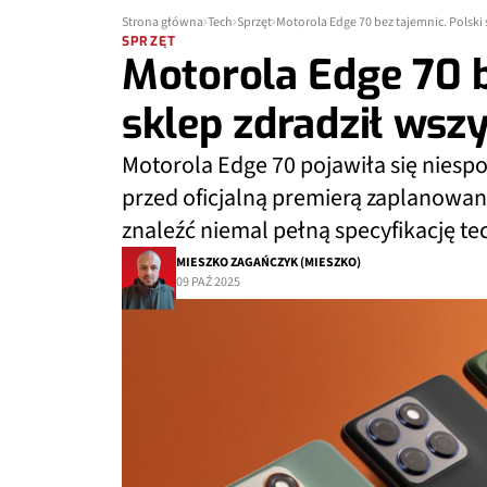
Strona główna
Tech
Sprzęt
Motorola Edge 70 bez tajemnic. Polski 
SPRZĘT
Motorola Edge 70 b
sklep zdradził wsz
Motorola Edge 70 pojawiła się niesp
przed oficjalną premierą zaplanowan
znaleźć niemal pełną specyfikację tec
MIESZKO ZAGAŃCZYK (MIESZKO)
09 PAŹ 2025