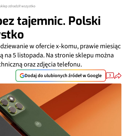
sklep zdradził wszystko
ez tajemnic. Polski
ystko
odziewanie w ofercie x-komu, prawie miesiąc
ą na 5 listopada. Na stronie sklepu można
hniczną oraz zdjęcia telefonu.
Dodaj do ulubionych źródeł w Google
3