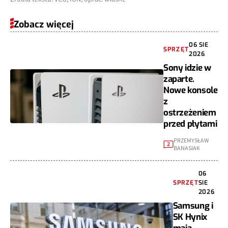
Zobacz więcej
06 SIE
SPRZĘT
2026
Sony idzie w
zaparte.
Nowe konsole
z
ostrzeżeniem
przed płytami
PRZEMYSŁAW
2
BANASIAK
06
SPRZĘT
SIE
2026
Samsung i
SK Hynix