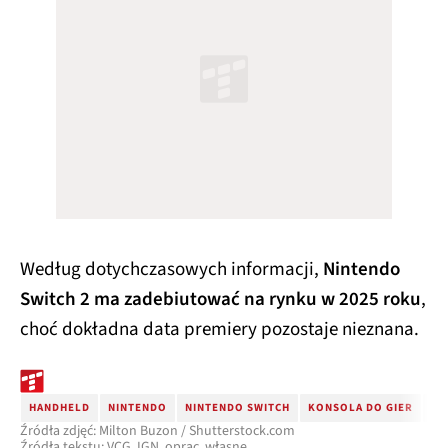
Według dotychczasowych informacji,
Nintendo
Switch 2 ma zadebiutować na rynku w 2025 roku
,
choć dokładna data premiery pozostaje nieznana.
HANDHELD
NINTENDO
NINTENDO SWITCH
KONSOLA DO GIER
PR
Źródła zdjęć: Milton Buzon / Shutterstock.com
Źródła tekstu: VCG, IGN, oprac. własne