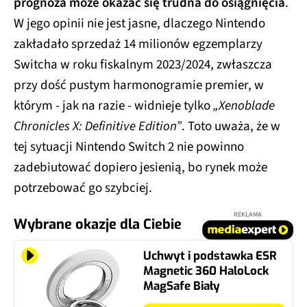
prognoza może okazać się trudna do osiągnięcia
.
W jego opinii nie jest jasne, dlaczego Nintendo
zakładało sprzedaż 14 milionów egzemplarzy
Switcha w roku fiskalnym 2023/2024, zwłaszcza
przy dość pustym harmonogramie premier, w
którym - jak na razie - widnieje tylko
„Xenoblade
Chronicles X: Definitive Edition”
. Toto uważa, że w
tej sytuacji Nintendo Switch 2 nie powinno
zadebiutować dopiero jesienią, bo rynek może
potrzebować go szybciej.
REKLAMA
Wybrane okazje dla Ciebie
Uchwyt i podstawka ESR
Magnetic 360 HaloLock
MagSafe Biały