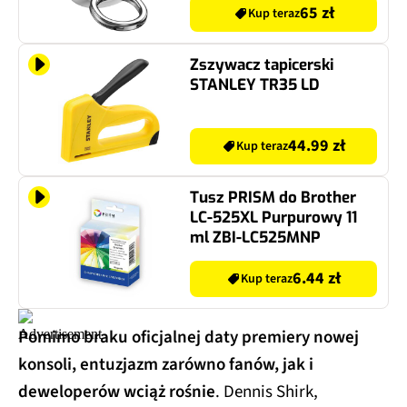
65 zł
Kup teraz
Zszywacz tapicerski
STANLEY TR35 LD
44.99 zł
Kup teraz
Tusz PRISM do Brother
LC-525XL Purpurowy 11
ml ZBI-LC525MNP
6.44 zł
Kup teraz
Pomimo braku oficjalnej daty premiery nowej
konsoli, entuzjazm zarówno fanów, jak i
deweloperów wciąż rośnie
. Dennis Shirk,