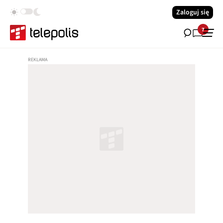
Zaloguj się
7