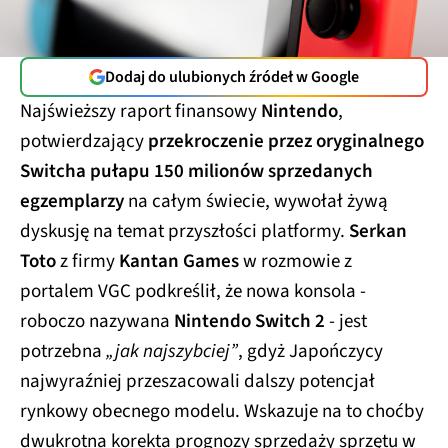
Dodaj do ulubionych źródeł w Google
Najświeższy raport finansowy
Nintendo
,
potwierdzający
przekroczenie przez oryginalnego
Switcha pułapu 150 milionów sprzedanych
egzemplarzy
na całym świecie, wywołał żywą
dyskusję na temat przyszłości platformy.
Serkan
Toto
z firmy
Kantan Games
w rozmowie z
portalem VGC podkreślił, że nowa konsola -
roboczo nazywana
Nintendo Switch 2
- jest
potrzebna
„jak najszybciej”
, gdyż Japończycy
najwyraźniej przeszacowali dalszy potencjał
rynkowy obecnego modelu. Wskazuje na to choćby
dwukrotna korekta prognozy sprzedaży sprzętu w