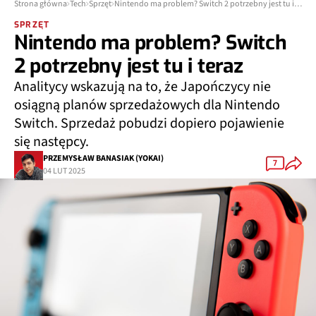
Strona główna
Tech
Sprzęt
Nintendo ma problem? Switch 2 potrzebny jest tu i teraz
SPRZĘT
Nintendo ma problem? Switch
2 potrzebny jest tu i teraz
Analitycy wskazują na to, że Japończycy nie
osiągną planów sprzedażowych dla Nintendo
Switch. Sprzedaż pobudzi dopiero pojawienie
się następcy.
PRZEMYSŁAW BANASIAK (YOKAI)
7
04 LUT 2025