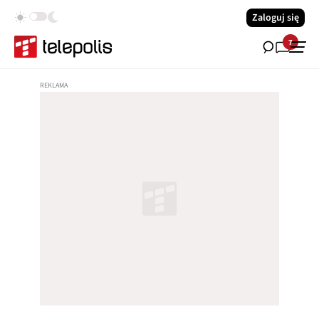
Zaloguj się
7