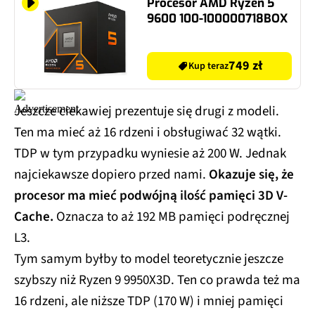
Procesor AMD Ryzen 5
9600 100-100000718BOX
749 zł
Kup teraz
Jeszcze ciekawiej prezentuje się drugi z modeli.
Ten ma mieć aż 16 rdzeni i obsługiwać 32 wątki.
TDP w tym przypadku wyniesie aż 200 W. Jednak
najciekawsze dopiero przed nami.
Okazuje się, że
procesor ma mieć podwójną ilość pamięci 3D V-
Cache.
Oznacza to aż 192 MB pamięci podręcznej
L3.
Tym samym byłby to model teoretycznie jeszcze
szybszy niż Ryzen 9 9950X3D. Ten co prawda też ma
16 rdzeni, ale niższe TDP (170 W) i mniej pamięci