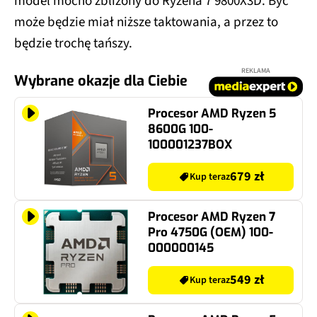
model mocno zbliżony do Ryzena 7 9800X3D. Być
może będzie miał niższe taktowania, a przez to
będzie trochę tańszy.
REKLAMA
Wybrane okazje dla Ciebie
Procesor AMD Ryzen 5
8600G 100-
100001237BOX
679 zł
Kup teraz
Procesor AMD Ryzen 7
Pro 4750G (OEM) 100-
000000145
549 zł
Kup teraz