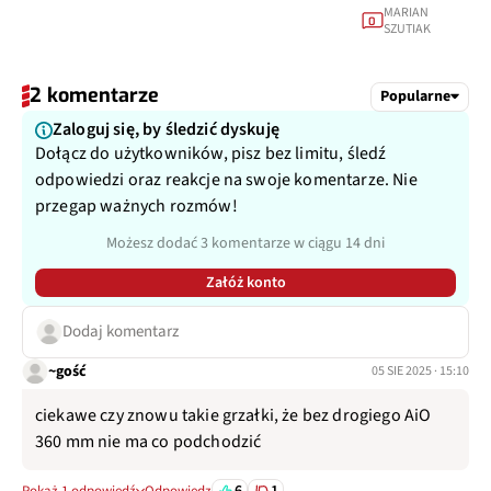
MARIAN
0
SZUTIAK
2 komentarze
Popularne
Zaloguj się, by śledzić dyskuję
Dołącz do użytkowników, pisz bez limitu, śledź
odpowiedzi oraz reakcje na swoje komentarze. Nie
przegap ważnych rozmów!
Możesz dodać 3 komentarze w ciągu 14 dni
Załóż konto
Dodaj komentarz
~gość
05 SIE 2025 · 15:10
ciekawe czy znowu takie grzałki, że bez drogiego AiO
360 mm nie ma co podchodzić
6
1