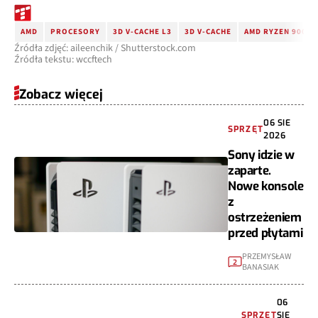
AMD
PROCESORY
3D V-CACHE L3
3D V-CACHE
AMD RYZEN 9000
Źródła zdjęć: aileenchik / Shutterstock.com
Źródła tekstu: wccftech
Zobacz więcej
06 SIE
SPRZĘT
2026
Sony idzie w
zaparte.
Nowe konsole
z
ostrzeżeniem
przed płytami
PRZEMYSŁAW
2
BANASIAK
06
SPRZĘT
SIE