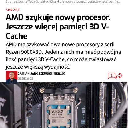
Strona główna
Tech
Sprzęt
AMD szykuje nowy procesor. Jeszcze więcej pamięci 3D V-Cache
SPRZĘT
AMD szykuje nowy procesor.
Jeszcze więcej pamięci 3D V-
Cache
AMD ma szykować dwa nowe procesory z serii
Ryzen 9000X3D. Jeden z nich ma mieć podwójną
ilość pamięci 3D V-Cache, co może zwiastować
jeszcze większą wydajność.
DAMIAN JAROSZEWSKI (NER1O)
2
05 SIE 2025