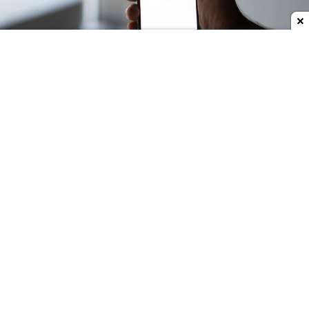
Dodaj do ulubionych źródeł w Google
Google chce wprowadzić zmianę w mobilnej wersji
przeglądarki Google Chrome, która - jak
podejrzewam - nie wszystkim się spodoba. Już
zapewne domyślacie się, z czym jest powiązana.