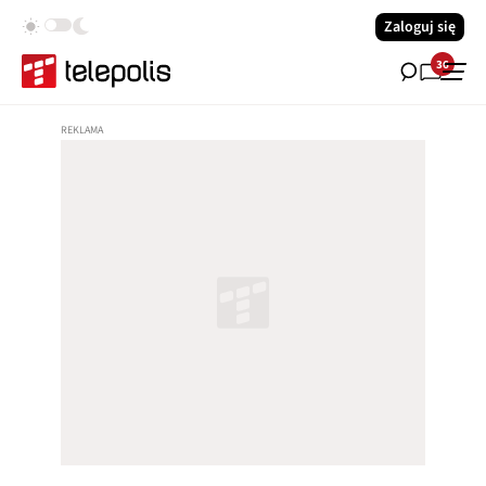
Zaloguj się
36