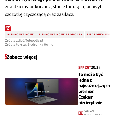
znajdziemy odkurzacz, stację ładującą, uchwyt,
szczotkę czyszczącą oraz zasilacz.
BIEDRONKA HOME
BIEDRONKA HOME PROMOCJA
BIEDRONKA HOME 
Źródła zdjęć: Telepolis.pl
Źródła tekstu: Biedronka Home
Zobacz więcej
SPRZĘT
20:34
To może być
jedna z
najważniejszych
premier.
Czekam
niecierpliwie
DAMIAN
0