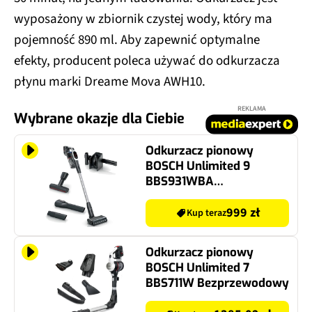
wyposażony w zbiornik czystej wody, który ma
pojemność 890 ml. Aby zapewnić optymalne
efekty, producent poleca używać do odkurzacza
płynu marki Dreame Mova AWH10.
REKLAMA
Wybrane okazje dla Ciebie
Odkurzacz pionowy
BOSCH Unlimited 9
BBS931WBA
Bezprzewodowy
999 zł
Kup teraz
Odkurzacz pionowy
BOSCH Unlimited 7
BBS711W Bezprzewodowy