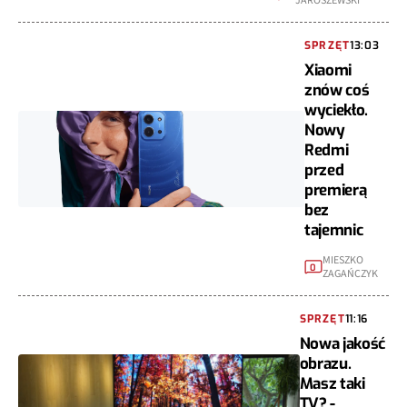
JAROSZEWSKI
SPRZĘT
13:03
Xiaomi
znów coś
wyciekło.
Nowy
Redmi
przed
premierą
bez
tajemnic
MIESZKO
0
ZAGAŃCZYK
SPRZĘT
11:16
Nowa jakość
obrazu.
Masz taki
TV? -