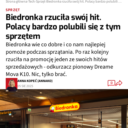
Strona główna
Tech
Sprzęt
Biedronka rzuciła swój hit. Polacy bardzo polubili się z tym sprzętem
SPRZĘT
Biedronka rzuciła swój hit.
Polacy bardzo polubili się z tym
sprzętem
Biedronka wie co dobre i co nam najlepiej
pomoże podczas sprzątania. Po raz kolejny
rzuciła na promocję jeden ze swoich hitów
sprzedażowych - odkurzacz pionowy Dreame
Mova K10. Nic, tylko brać.
ANNA KOPEĆ (ANNAKO)
0
05 SIE 2025