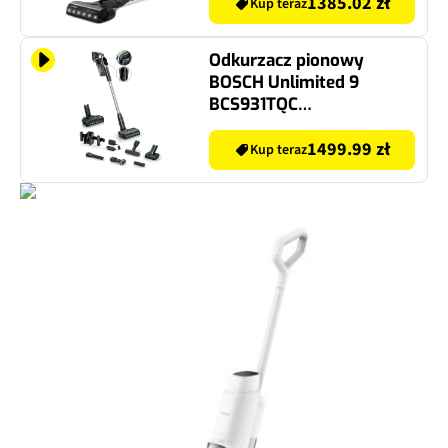
1385.02 zł
Kup teraz
Odkurzacz pionowy
BOSCH Unlimited 9
BCS931TQC
Bezprzewodowy
1499.99 zł
Kup teraz