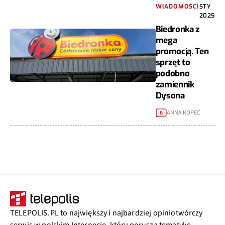
WIADOMOŚCI
STY
2025
Biedronka z
mega
promocją. Ten
sprzęt to
podobno
zamiennik
Dysona
ANNA KOPEĆ
6
TELEPOLIS.PL to największy i najbardziej opiniotwórczy
serwis w polskim Internecie, który porusza tematykę