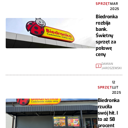
SPRZĘT
MAR
2025
Biedronka
rozbija
bank.
Świetny
sprzęt za
połowę
ceny
DAMIAN
1
JAROSZEWSKI
12
SPRZĘT
LUT
2025
Biedronka
rzuciła
swój hit. I
to aż 58
procent