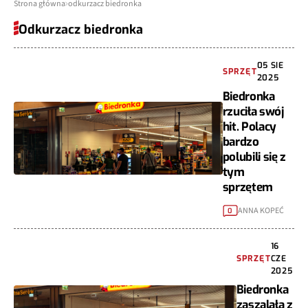
Strona główna
odkurzacz biedronka
Odkurzacz biedronka
05 SIE
SPRZĘT
2025
Biedronka
rzuciła swój
hit. Polacy
bardzo
polubili się z
tym
sprzętem
ANNA KOPEĆ
0
16
SPRZĘT
CZE
2025
Biedronka
zaszalała z