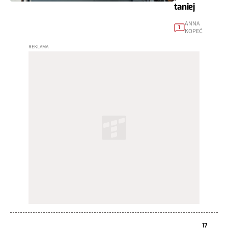
taniej
ANNA
1
KOPEĆ
17