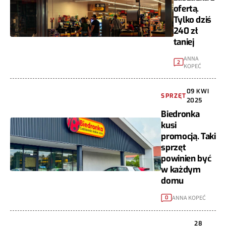
ofertą.
Tylko dziś
240 zł
taniej
ANNA
2
KOPEĆ
09 KWI
SPRZĘT
2025
Biedronka
kusi
promocją. Taki
sprzęt
powinien być
w każdym
domu
ANNA KOPEĆ
0
28