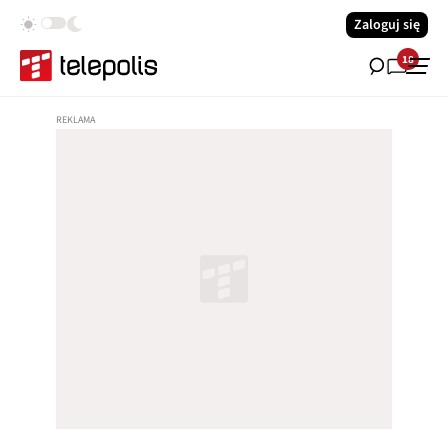
Zaloguj się
18