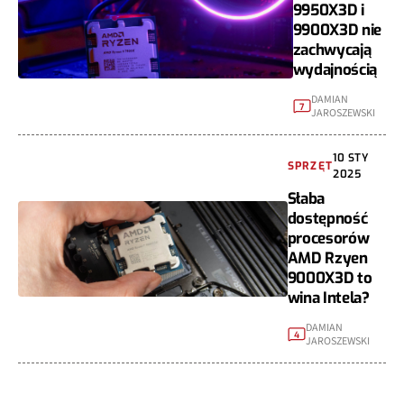
9950X3D i
9900X3D nie
zachwycają
wydajnością
DAMIAN
7
JAROSZEWSKI
10 STY
SPRZĘT
2025
Słaba
dostępność
procesorów
AMD Rzyen
9000X3D to
wina Intela?
DAMIAN
4
JAROSZEWSKI