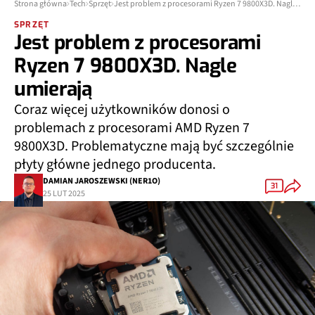
Strona główna
Tech
Sprzęt
Jest problem z procesorami Ryzen 7 9800X3D. Nagle umierają
SPRZĘT
Jest problem z procesorami
Ryzen 7 9800X3D. Nagle
umierają
Coraz więcej użytkowników donosi o
problemach z procesorami AMD Ryzen 7
9800X3D. Problematyczne mają być szczególnie
płyty główne jednego producenta.
DAMIAN JAROSZEWSKI (NER1O)
31
25 LUT 2025