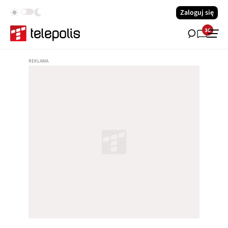
Zaloguj się
36