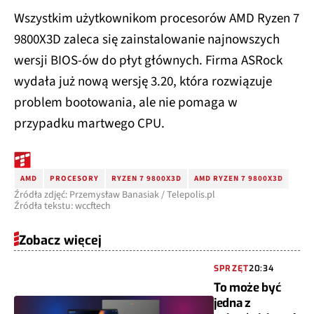
Wszystkim użytkownikom procesorów AMD Ryzen 7
9800X3D zaleca się zainstalowanie najnowszych
wersji BIOS-ów do płyt głównych. Firma ASRock
wydała już nową wersję 3.20, która rozwiązuje
problem bootowania, ale nie pomaga w
przypadku martwego CPU.
AMD
PROCESORY
RYZEN 7 9800X3D
AMD RYZEN 7 9800X3D
Źródła zdjęć: Przemysław Banasiak / Telepolis.pl
Źródła tekstu: wccftech
Zobacz więcej
SPRZĘT
20:34
To może być
jedna z