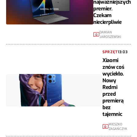
najważniejszych
premier.
Czekam
niecierpliwie
DAMIAN
0
JAROSZEWSKI
SPRZĘT
13:03
Xiaomi
znów coś
wyciekło.
Nowy
Redmi
przed
premierą
bez
tajemnic
MIESZKO
0
ZAGAŃCZYK