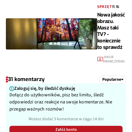
SPRZĘT
11:16
Nowa jakość
obrazu.
Masz taki
TV? -
koniecznie
to sprawdź
JAKUB
0
KRAWCZYŃSKI
31 komentarzy
Popularne
Zaloguj się, by śledzić dyskuję
Dołącz do użytkowników, pisz bez limitu, śledź
odpowiedzi oraz reakcje na swoje komentarze. Nie
przegap ważnych rozmów!
Możesz dodać 3 komentarze w ciągu 14 dni
Załóż konto