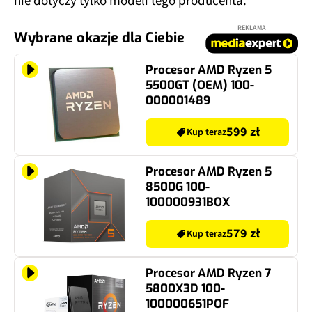
nie dotyczy tylko modeli tego producenta.
REKLAMA
Wybrane okazje dla Ciebie
Procesor AMD Ryzen 5
5500GT (OEM) 100-
000001489
599 zł
Kup teraz
Procesor AMD Ryzen 5
8500G 100-
100000931BOX
579 zł
Kup teraz
Procesor AMD Ryzen 7
5800X3D 100-
100000651POF