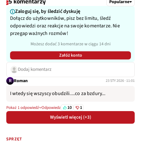
5 komentarzy
Popularne
Zaloguj się, by śledzić dyskuję
Dołącz do użytkowników, pisz bez limitu, śledź
odpowiedzi oraz reakcje na swoje komentarze. Nie
przegap ważnych rozmów!
Możesz dodać 3 komentarze w ciągu 14 dni
Załóż konto
Dodaj komentarz
R
Roman
23 STY 2026 · 11:01
I wtedy się wszyscy obudzili....co za bzdury...
10
1
Pokaż 1 odpowiedź
Odpowiedz
Wyświetl więcej (+3)
SPRZĘT