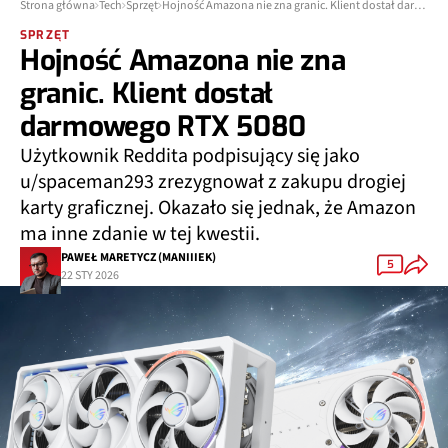
Strona główna
Tech
Sprzęt
Hojność Amazona nie zna granic. Klient dostał darmowego RTX 5080
SPRZĘT
Hojność Amazona nie zna
granic. Klient dostał
darmowego RTX 5080
Użytkownik Reddita podpisujący się jako
u/spaceman293 zrezygnował z zakupu drogiej
karty graficznej. Okazało się jednak, że Amazon
ma inne zdanie w tej kwestii.
PAWEŁ MARETYCZ (MANIIIEK)
5
22 STY 2026