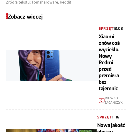
Źródła tekstu: Tomshardware, Reddit
Zobacz więcej
SPRZĘT
13:03
Xiaomi
znów coś
wyciekło.
Nowy
Redmi
przed
premiera
bez
tajemnic
MIESZKO
0
ZAGAŃCZYK
SPRZĘT
11:16
Nowa jakość
obrazu.