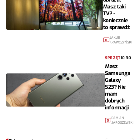
Masz taki
TV? -
koniecznie
to sprawdź
JAKUB
0
KRAWCZYŃSKI
SPRZĘT
10:30
Masz
Samsunga
Galaxy
S23? Nie
mam
dobrych
informacji
DAMIAN
0
JAROSZEWSKI