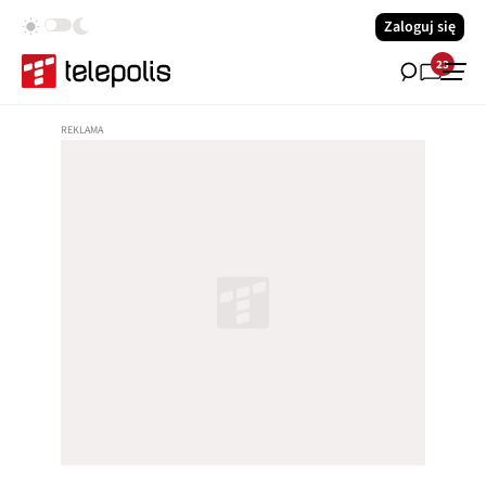
Zaloguj się
23