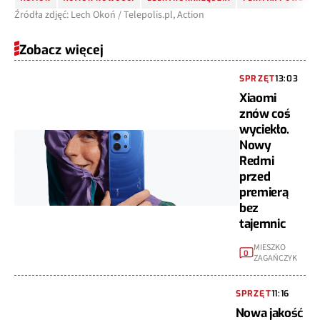
Źródła zdjęć: Lech Okoń / Telepolis.pl, Action
Zobacz więcej
SPRZĘT
13:03
Xiaomi
znów coś
wyciekło.
Nowy
Redmi
przed
premierą
bez
tajemnic
MIESZKO
0
ZAGAŃCZYK
SPRZĘT
11:16
Nowa jakość