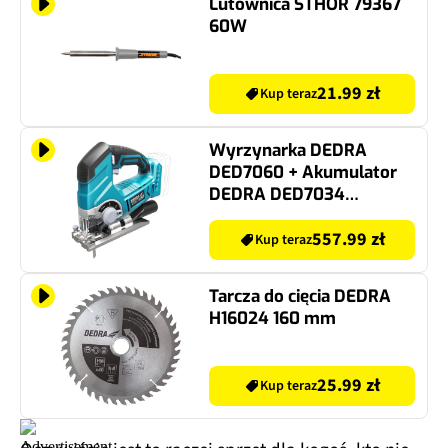
Lutownica STHOR 79367
60W
21.99 zł
Kup teraz
Wyrzynarka DEDRA
DED7060 + Akumulator
DEDRA DED7034
SAS+ALL 4Ah 18V +
Ładowarka DEDRA
557.99 zł
Kup teraz
DED7038 SAS+ALL
Tarcza do cięcia DEDRA
H16024 160 mm
25.99 zł
Kup teraz