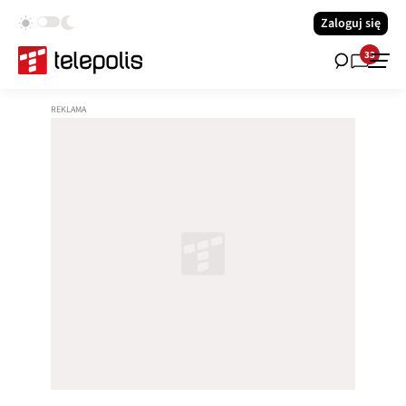
Zaloguj się
33