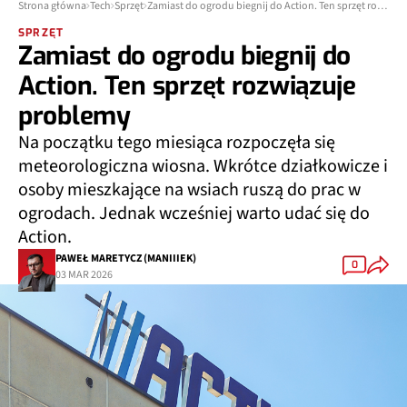
Strona główna
Tech
Sprzęt
Zamiast do ogrodu biegnij do Action. Ten sprzęt rozwiązuje problemy
SPRZĘT
Zamiast do ogrodu biegnij do
Action. Ten sprzęt rozwiązuje
problemy
Na początku tego miesiąca rozpoczęła się
meteorologiczna wiosna. Wkrótce działkowicze i
osoby mieszkające na wsiach ruszą do prac w
ogrodach. Jednak wcześniej warto udać się do
Action.
PAWEŁ MARETYCZ (MANIIIEK)
0
03 MAR 2026