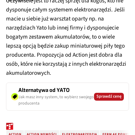
Oczywiście jest to raczej sprzęt dla kogoś, kto nie
dysponuje całym systemem elektronarzędzi. Jeśli
macie u siebie już warsztat oparty np. na
narzędziach Yato lub innej firmy i dysponujecie
bogatym zestawem akumulatorów, to o wiele
lepszą opcją będzie zakup miniaturowej piły tego
producenta. Propozycja od Action jest dobra dla
osób, które nie korzystają z innych elektronarzędzi
akumulatorowych.
Alternatywa od YATO
Sprawdź cenę
Jak masz inny system, to wybierz swojego
producenta
ACTION
ACTION NOWOŚCI
ELEKTRONARZĘDZIA
FERM AX POWER