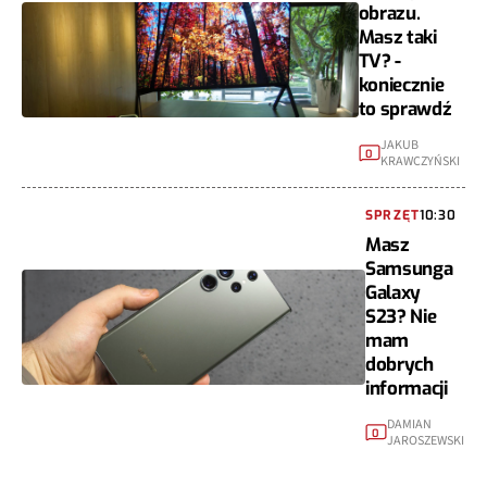
obrazu.
Masz taki
TV? -
koniecznie
to sprawdź
JAKUB
0
KRAWCZYŃSKI
SPRZĘT
10:30
Masz
Samsunga
Galaxy
S23? Nie
mam
dobrych
informacji
DAMIAN
0
JAROSZEWSKI