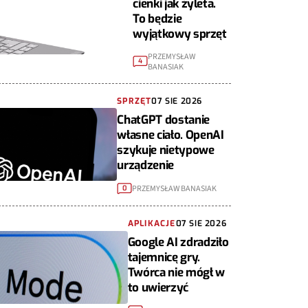
cienki jak żyleta.
To będzie
wyjątkowy sprzęt
PRZEMYSŁAW
4
BANASIAK
SPRZĘT
07 SIE 2026
ChatGPT dostanie
własne ciało. OpenAI
szykuje nietypowe
urządzenie
PRZEMYSŁAW BANASIAK
0
APLIKACJE
07 SIE 2026
Google AI zdradziło
tajemnicę gry.
Twórca nie mógł w
to uwierzyć