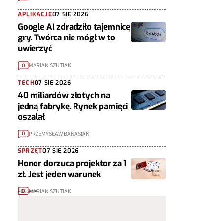
APLIKACJE
07 SIE 2026
Google AI zdradziło tajemnicę
gry. Twórca nie mógł w to
uwierzyć
MARIAN SZUTIAK
0
TECH
07 SIE 2026
40 miliardów złotych na
jedną fabrykę. Rynek pamięci
oszalał
PRZEMYSŁAW BANASIAK
0
SPRZĘT
07 SIE 2026
Honor dorzuca projektor za 1
zł. Jest jeden warunek
MARIAN SZUTIAK
0