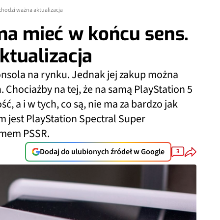
chodzi ważna aktualizacja
ma mieć w końcu sens.
ktualizacja
onsola na rynku. Jednak jej zakup można
. Chociażby na tej, że na samą PlayStation 5
, a i w tych, co są, nie ma za bardzo jak
jest PlayStation Spectral Super
nimem PSSR.
Dodaj do ulubionych źródeł w Google
3