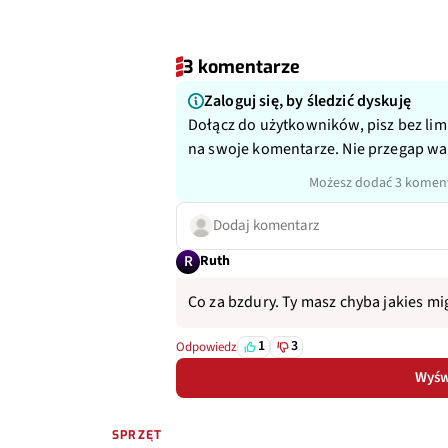
3 komentarze
Zaloguj się, by śledzić dyskuję
Dołącz do użytkowników, pisz bez lim
na swoje komentarze. Nie przegap w
Możesz dodać 3 koment
Dodaj komentarz
R
Ruth
Co za bzdury. Ty masz chyba jakies mi
1
3
Odpowiedz
Wyświ
SPRZĘT