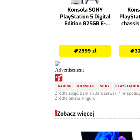
Konsola SONY
Kons
PlayStation 5 Digital
PlayStat
Edition 825GB E-
chassis
chassis + Kontroler
SONY 
SONY DualSense
Chro
3499.99 zł
3249.98 zł
Edge Nocna czerń
2999 zł
32
GAMING
KONSOLE
SONY
PLAYSTATION
Źródła zdjęć: Damian Jaroszewski / Telepolis.
Źródła tekstu: kitguru
Zobacz więcej