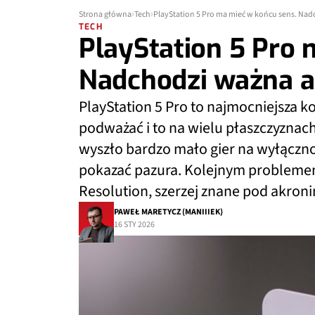
Strona główna
Tech
PlayStation 5 Pro ma mieć w końcu sens. Nad
TECH
PlayStation 5 Pro 
Nadchodzi ważna a
PlayStation 5 Pro to najmocniejsza k
podważać i to na wielu płaszczyznach
wyszło bardzo mało gier na wyłączność
pokazać pazura. Kolejnym problemem 
Resolution, szerzej znane pod akro
PAWEŁ MARETYCZ (MANIIIEK)
16 STY 2026