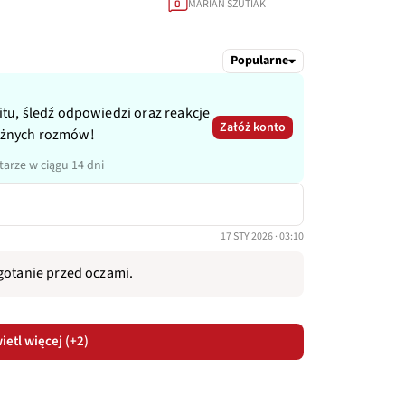
MARIAN SZUTIAK
0
Popularne
itu, śledź odpowiedzi oraz reakcje
Załóż konto
ażnych rozmów!
arze w ciągu 14 dni
17 STY 2026 · 03:10
gotanie przed oczami.
etl więcej (+2)