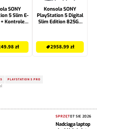
ola SONY
Konsola SONY
ion 5 Slim E-
PlayStation 5 Digital
 + Kontroler
Slim Edition 825GB
DualSense
E-chassis + 2
ma Biały
kontrolery
2958.99 zł
Dualsense +
49.98 zł
2958.99 zł
Podstawka
chłodząca FROGGIEX
FX-P5-C4-W do PS5
Slim
 5
PLAYSTATION 5 PRO
pl
SPRZĘT
07 SIE 2026
Nadciąga laptop