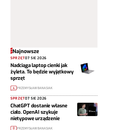
Najnowsze
SPRZĘT
07 SIE 2026
Nadciąga laptop cienki jak
żyleta. To będzie wyjątkowy
sprzęt
PRZEMYSŁAW BANASIAK
4
SPRZĘT
07 SIE 2026
ChatGPT dostanie własne
ciało. OpenAI szykuje
nietypowe urządzenie
PRZEMYSŁAW BANASIAK
0