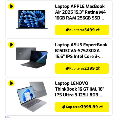
Laptop APPLE MacBook
Air 2025 15.3" Retina M4
16GB RAM 256GB SSD
macOS Północ
5499 zł
Kup teraz
Laptop ASUS ExpertBook
B1503CVA-S75230XA
15.6" IPS Intel Core 3-
100U 16GB RAM 256GB
SSD Windows 11
2399 zł
Kup teraz
Professional
Laptop LENOVO
ThinkBook 16 G7 IML 16"
IPS Ultra 5-125U 8GB
RAM 512GB SSD Windows
11 Professional, Funkcje AI
3999.99 zł
Kup teraz