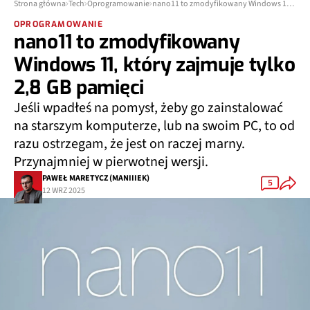
Strona główna
Tech
Oprogramowanie
nano11 to zmodyfikowany Windows 11, który zajmuje tylko 2,8 GB pamięci
OPROGRAMOWANIE
nano11 to zmodyfikowany
Windows 11, który zajmuje tylko
2,8 GB pamięci
Jeśli wpadłeś na pomysł, żeby go zainstalować
na starszym komputerze, lub na swoim PC, to od
razu ostrzegam, że jest on raczej marny.
Przynajmniej w pierwotnej wersji.
PAWEŁ MARETYCZ (MANIIIEK)
5
12 WRZ 2025