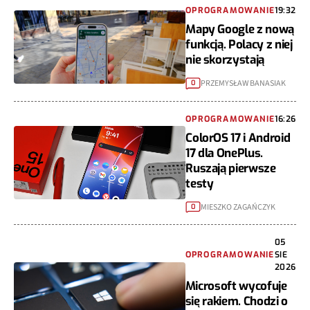
OPROGRAMOWANIE
19:32
Mapy Google z nową
funkcją. Polacy z niej
nie skorzystają
PRZEMYSŁAW BANASIAK
0
OPROGRAMOWANIE
16:26
ColorOS 17 i Android
17 dla OnePlus.
Ruszają pierwsze
testy
MIESZKO ZAGAŃCZYK
0
05
OPROGRAMOWANIE
SIE
2026
Microsoft wycofuje
się rakiem. Chodzi o