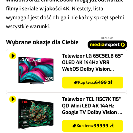
filmy i seriale w jakości 4K
. Niestety, lista
wymagań jest dość długa i nie każdy sprzęt spełni
wszystkie warunki.
REKLAMA
Wybrane okazje dla Ciebie
Telewizor LG 65C5ELB 65"
OLED 4K 144Hz VRR
WebOS Dolby Vision
Dolby Atmos HDMI 2.1
Model 2025/2026
6499 zł
Kup teraz
Telewizor TCL 115C7K 115"
QD-Mini LED 4K 144Hz
Google TV Dolby Vision IQ
Dolby Atmos HDMI 2.1
39999 zł
Kup teraz