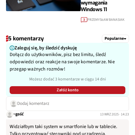
wymagania
Windows 11
PRZEMYSŁAW BANASIAK
3
5 komentarzy
Popularne
Zaloguj się, by śledzić dyskuję
Dołącz do użytkowników, pisz bez limitu, śledź
odpowiedzi oraz reakcje na swoje komentarze. Nie
przegap ważnych rozmów!
Możesz dodać 3 komentarze w ciągu 14 dni
Załóż konto
Dodaj komentarz
~gość
13 WRZ 2025 · 14:23
Widziałbym taki system w smartfonie lub w tablecie.
Tylko przygotować sterowniki pod urządzenia.