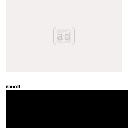
ad
nano11