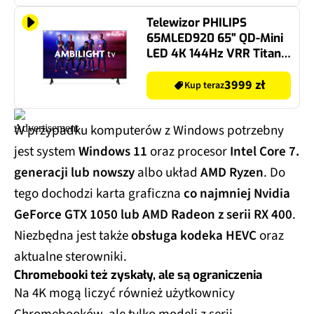
Telewizor PHILIPS
65MLED920 65" QD-Mini
LED 4K 144Hz VRR Titan
OS Ambilight x3 Dolby
Atmos Dolby Vision HDMI
3999 zł
Kup teraz
2.1
W przypadku komputerów z Windows potrzebny
jest system
Windows 11
oraz procesor
Intel Core 7.
generacji lub nowszy
albo układ
AMD Ryzen
. Do
tego dochodzi karta graficzna
co najmniej Nvidia
GeForce GTX 1050 lub AMD Radeon z serii RX 400
.
Niezbędna jest także
obsługa kodeka HEVC
oraz
aktualne sterowniki.
Chromebooki też zyskały, ale są ograniczenia
Na 4K mogą liczyć również użytkownicy