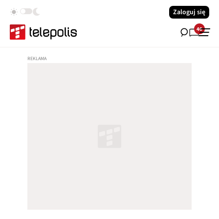
Zaloguj się
40