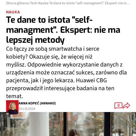
Strona główna
Tech
Nauka
Te dane to istota "self-managment". Ekspert: nie ma lepszej metody
NAUKA
Te dane to istota "self-
managment". Ekspert: nie ma
lepszej metody
Co łączy ze sobą smartwatcha i serce
kobiety? Okazuje się, że więcej niż
myślisz. Odpowiednie wykorzystanie danych z
urządzenia może oznaczać sukces, zarówno dla
pacjenta, jak i jego lekarza. Huawei CBG
przeprowadził interesujące badania na ten
temat.
ANNA KOPEĆ (ANNAKO)
0
29 LIS 2024