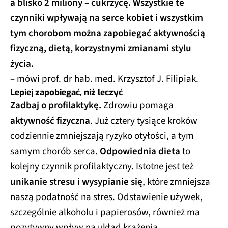
a blisko 2 miliony – cukrzycę. Wszystkie te
czynniki wpływają na serce kobiet i wszystkim
tym chorobom można zapobiegać aktywnością
fizyczną, dietą, korzystnymi zmianami stylu
życia.
– mówi prof. dr hab. med. Krzysztof J. Filipiak.
Lepiej zapobiegać, niż leczyć
Zadbaj o profilaktykę.
Zdrowiu pomaga
aktywność fizyczna
. Już cztery tysiące kroków
codziennie zmniejszają ryzyko otyłości, a tym
samym chorób serca.
Odpowiednia dieta
to
kolejny czynnik profilaktyczny. Istotne jest też
unikanie stresu i wysypianie się
, które zmniejsza
naszą podatność na stres. Odstawienie używek,
szczególnie alkoholu i papierosów, również ma
pozytywny wpływ na układ krążenia.