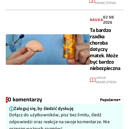
KRAWCZYŃSKI
02 SIE
NAUKA
2026
Ta bardzo
rzadka
choroba
dotyczy
matek. Może
być bardzo
niebezpieczna
JAKUB
1
KRAWCZYŃSKI
0 komentarzy
Popularne
Zaloguj się, by śledzić dyskuję
Dołącz do użytkowników, pisz bez limitu, śledź
odpowiedzi oraz reakcje na swoje komentarze. Nie
przegap ważnych rozmów!