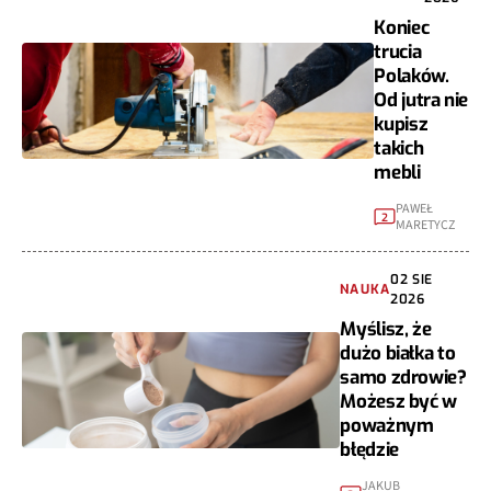
Koniec
trucia
Polaków.
Od jutra nie
kupisz
takich
mebli
PAWEŁ
2
MARETYCZ
02 SIE
NAUKA
2026
Myślisz, że
dużo białka to
samo zdrowie?
Możesz być w
poważnym
błędzie
JAKUB
2